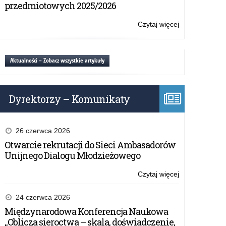
edukacyjna,
przedmiotowych 2025/2026
wyprzedźmy
udar
Czytaj więcej
o:
mózgu
Fast
Heroes-
kampania
Aktualności – Zobacz wszystkie artykuły
edukacyjna,
wyprzedźmy
udar
Dyrektorzy – Komunikaty
mózgu
26 czerwca 2026
Otwarcie rekrutacji do Sieci Ambasadorów
Unijnego Dialogu Młodzieżowego
Czytaj więcej
o:
Fast
Heroes-
24 czerwca 2026
kampania
Międzynarodowa Konferencja Naukowa
edukacyjna,
„Oblicza sieroctwa – skala, doświadczenie,