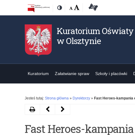
Przejdź
Przejdź
Dostępność
Rozmiar
Domyślna
Wielka
Deklaracja
Kontrast
do
do
czcionki:
dostępności
treśći
nawigacji
Kuratorium Oświaty
w Olsztynie
Kuratorium
Załatwianie spraw
Szkoły i placówki
Jesteś tutaj:
Strona główna
»
Dyrektorzy
»
Fast Heroes-kampania 
Drukuj
Następny
Poprzedni
artykuł
artykuł
Fast Heroes-kampania
Wystawa
Ocena