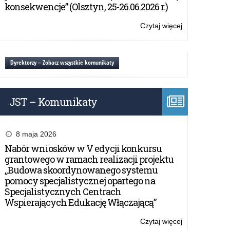
wyprzedźmy
konsekwencje” (Olsztyn, 25-26.06.2026 r.)
udar
mózgu
Czytaj więcej
o:
Fast
Heroes-
kampania
Dyrektorzy – Zobacz wszystkie komunikaty
edukacyjna,
wyprzedźmy
udar
JST – Komunikaty
mózgu
8 maja 2026
Nabór wniosków w V edycji konkursu
grantowego w ramach realizacji projektu
„Budowa skoordynowanego systemu
pomocy specjalistycznej opartego na
Specjalistycznych Centrach
Wspierających Edukację Włączającą”
Czytaj więcej
o: