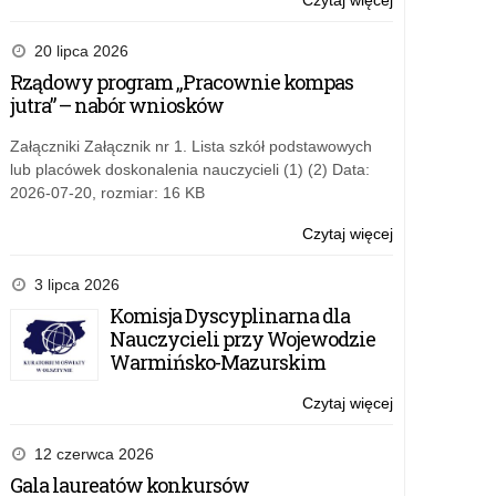
Czytaj więcej
o:
Fast
Heroes-
20 lipca 2026
kampania
Rządowy program „Pracownie kompas
edukacyjna,
jutra” – nabór wniosków
wyprzedźmy
udar
Załączniki Załącznik nr 1. Lista szkół podstawowych
mózgu
lub placówek doskonalenia nauczycieli (1) (2) Data:
2026-07-20, rozmiar: 16 KB
Czytaj więcej
o:
Fast
Heroes-
3 lipca 2026
kampania
Komisja Dyscyplinarna dla
edukacyjna,
Nauczycieli przy Wojewodzie
wyprzedźmy
Warmińsko-Mazurskim
udar
mózgu
Czytaj więcej
o:
Fast
Heroes-
12 czerwca 2026
kampania
Gala laureatów konkursów