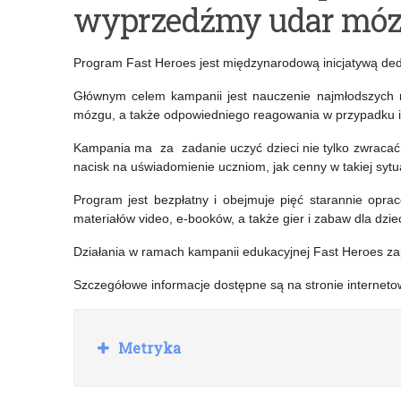
wyprzedźmy udar mó
z
pracy
okazji
dyrektora
Program Fast Heroes jest międzynarodową inicjatywą ded
Dnia
szkoły
Głównym celem kampanii jest nauczenie najmłodszych r
Języka
od
mózgu, a także odpowiedniego reagowania w przypadku 
Romów
1
Kampania ma za zadanie uczyć dzieci nie tylko zwracać
września
nacisk na uświadomienie uczniom, jak cenny w takiej sytuac
2022
Program jest bezpłatny i obejmuje pięć starannie opr
materiałów video, e-booków, a także gier i zabaw dla dziec
r.
Działania w ramach kampanii edukacyjnej Fast Heroes za
Szczegółowe informacje dostępne są na stronie interneto
R
Metryka
o
z
w