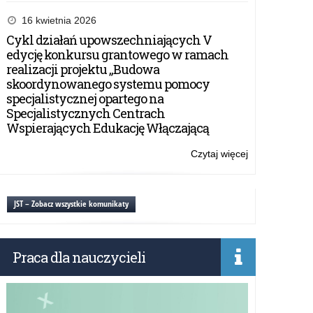
Fast
Heroes-
16 kwietnia 2026
kampania
Cykl działań upowszechniających V
edukacyjna,
edycję konkursu grantowego w ramach
wyprzedźmy
realizacji projektu „Budowa
udar
skoordynowanego systemu pomocy
mózgu
specjalistycznej opartego na
Specjalistycznych Centrach
Wspierających Edukację Włączającą
Czytaj więcej
o:
Fast
Heroes-
kampania
JST – Zobacz wszystkie komunikaty
edukacyjna,
wyprzedźmy
udar
Praca dla nauczycieli
mózgu