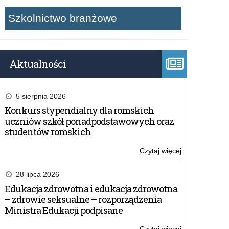
Szkolnictwo branżowe
Aktualności
5 sierpnia 2026
Konkurs stypendialny dla romskich
uczniów szkół ponadpodstawowych oraz
studentów romskich
Czytaj więcej
o:
Fast
Heroes-
28 lipca 2026
kampania
Edukacja zdrowotna i edukacja zdrowotna
edukacyjna,
– zdrowie seksualne – rozporządzenia
wyprzedźmy
Ministra Edukacji podpisane
udar
mózgu