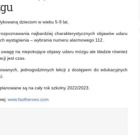
zgu
ykowaną dzieciom w wieku 5-9 lat.
ozpoznawania najbardziej charakterystycznych objawów udaru
ich wystąpienia – wybrania numeru alarmowego 112.
 uwagę na niepokojące objawy udaru mózgu ale kładzie również
ji jest czas.
acowanych, jednogodzinnych lekcji z dostępem do edukacyjnych
i.
planowane są na cały rok szkolny 2022/2023.
wej:
www.fastheroes.com