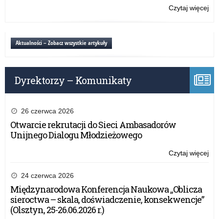
za
Czytaj więcej
o:
do
„Sz
udz
do
w
hy
Aktualności – Zobacz wszystkie artykuły
akc
20
–
za
Dyrektorzy – Komunikaty
do
udz
w
akc
26 czerwca 2026
Otwarcie rekrutacji do Sieci Ambasadorów
Unijnego Dialogu Młodzieżowego
Czytaj więcej
o:
„Sz
do
24 czerwca 2026
hy
Międzynarodowa Konferencja Naukowa „Oblicza
20
sieroctwa – skala, doświadczenie, konsekwencje”
–
(Olsztyn, 25-26.06.2026 r.)
za