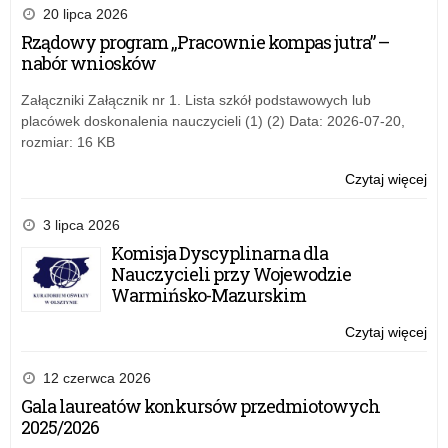
w
do
20 lipca 2026
akc
hy
Rządowy program „Pracownie kompas jutra” –
20
nabór wniosków
–
za
Załączniki Załącznik nr 1. Lista szkół podstawowych lub
do
placówek doskonalenia nauczycieli (1) (2) Data: 2026-07-20,
udz
rozmiar: 16 KB
w
akc
Czytaj więcej
o:
„Sz
do
3 lipca 2026
hy
Komisja Dyscyplinarna dla
20
Nauczycieli przy Wojewodzie
–
Warmińsko-Mazurskim
za
do
Czytaj więcej
o:
udz
„Sz
w
do
12 czerwca 2026
akc
hy
Gala laureatów konkursów przedmiotowych
20
2025/2026
–