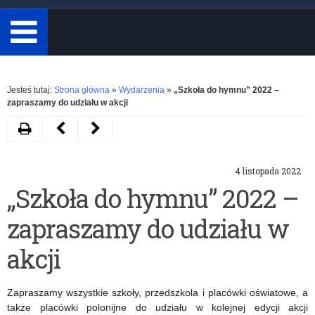
minimum
3
znaki.
Rozwiń
Jesteś tutaj:
Strona główna
»
Wydarzenia
»
„Szkoła do hymnu” 2022 –
zapraszamy do udziału w akcji
Drukuj
Następny
Poprzedni
artykuł
artykuł
4 listopada 2022
Rodzina
#SzkołaPamięta
„Szkoła do hymnu” 2022 –
Roku
–
zapraszamy do udziału w
–
ponad
zapraszamy
11
akcji
do
tys.
Zapraszamy wszystkie szkoły, przedszkola i placówki oświatowe, a
udziału
zgłoszeń
także placówki polonijne do udziału w kolejnej edycji akcji