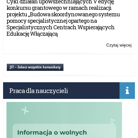
Cykl działań upowszechniających V edycję
20
konkursu grantowego w ramach realizacji
–
projektu „Budowa skoordynowanego systemu
za
pomocy specjalistycznej opartego na
do
Specjalistycznych Centrach Wspierających
udz
Edukację Włączającą
w
akc
Czytaj więcej
o:
„Sz
do
hy
JST – Zobacz wszystkie komunikaty
20
–
za
Praca dla nauczycieli
do
udz
w
akc