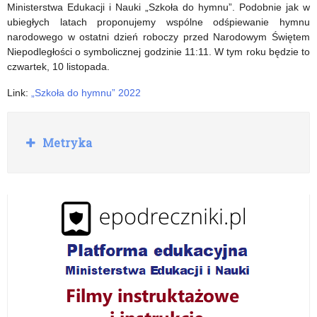
w
Ministerstwa Edukacji i Nauki „Szkoła do hymnu”. Podobnie jak w
ubiegłych latach proponujemy wspólne odśpiewanie hymnu
konkursie
narodowego w ostatni dzień roboczy przed Narodowym Świętem
Niepodległości o symbolicznej godzinie 11:11. W tym roku będzie to
czwartek, 10 listopada.
Link:
„Szkoła do hymnu” 2022
R
Metryka
o
z
w
i
ń