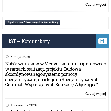
do
Czytaj więcej
o:
udz
„Sz
w
do
akc
hy
Dyrektorzy – Zobacz wszystkie komunikaty
20
–
za
JST – Komunikaty
do
udz
w
akc
8 maja 2026
Nabór wniosków w V edycji konkursu grantowego
w ramach realizacji projektu „Budowa
skoordynowanego systemu pomocy
specjalistycznej opartego na Specjalistycznych
Centrach Wspierających Edukację Włączającą”
Czytaj więcej
o:
„Sz
do
16 kwietnia 2026
hy