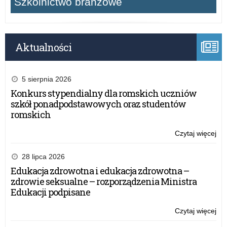
Szkolnictwo branżowe
Aktualności
5 sierpnia 2026
Konkurs stypendialny dla romskich uczniów
szkół ponadpodstawowych oraz studentów
romskich
Czytaj więcej
o:
„Sz
do
28 lipca 2026
hy
Edukacja zdrowotna i edukacja zdrowotna –
20
zdrowie seksualne – rozporządzenia Ministra
–
Edukacji podpisane
za
do
Czytaj więcej
o:
udz
„Sz