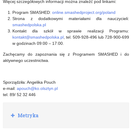
Więcej szczegółowych informacji można znaleźć pod linkami:
Program SMASHED:
online.smashedproject.org/poland
Strona z dodatkowymi materiałami dla nauczycieli:
smashedpolska.pl
Kontakt dla szkół w sprawie realizacji Programu:
kontakt@smashedpolska.pl
, tel. 509-928-496 lub 728-900-699
w godzinach 09:00 – 17:00.
Zachęcamy do zapoznania się z Programem SMASHED i do
aktywnego uczestnictwa.
Sporządziła: Angelika Pouch
e-mail:
apouch@ko.olsztyn.pl
tel. 89/ 52 32 446
R
Metryka
o
z
w