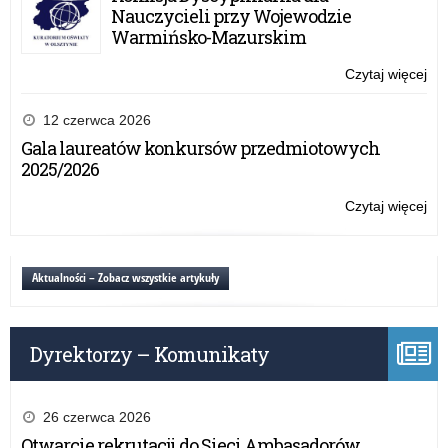
pro
Nauczycieli przy Wojewodzie
uza
Warmińsko-Mazurskim
od
alk
Czytaj więcej
o:
w
SM
szk
–
12 czerwca 2026
po
pr
Gala laureatów konkursów przedmiotowych
pro
2025/2026
uza
od
Czytaj więcej
o:
alk
SM
w
–
szk
pr
Aktualności – Zobacz wszystkie artykuły
po
pro
uza
od
Dyrektorzy – Komunikaty
alk
w
szk
po
26 czerwca 2026
Otwarcie rekrutacji do Sieci Ambasadorów