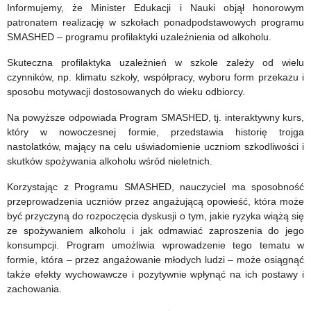
program
akcja
Informujemy, że Minister Edukacji i Nauki objął honorowym
patronatem realizację w szkołach ponadpodstawowych programu
pracy
edukacyjna
SMASHED – programu profilaktyki uzależnienia od alkoholu.
profilaktycznej
Skuteczna profilaktyka uzależnień w szkole zależy od wielu
i
czynników, np. klimatu szkoły, współpracy, wyboru form przekazu i
sposobu motywacji dostosowanych do wieku odbiorcy.
wsparcia
Na powyższe odpowiada Program SMASHED, tj. interaktywny kurs,
psychicznego
który w nowoczesnej formie, przedstawia historię trojga
dla
nastolatków, mający na celu uświadomienie uczniom szkodliwości i
skutków spożywania alkoholu wśród nieletnich.
młodzieży
Korzystając z Programu SMASHED, nauczyciel ma sposobność
przeprowadzenia uczniów przez angażującą opowieść, która może
być przyczyną do rozpoczęcia dyskusji o tym, jakie ryzyka wiążą się
ze spożywaniem alkoholu i jak odmawiać zaproszenia do jego
konsumpcji. Program umożliwia wprowadzenie tego tematu w
formie, która – przez angażowanie młodych ludzi – może osiągnąć
także efekty wychowawcze i pozytywnie wpłynąć na ich postawy i
zachowania.