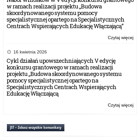
w ramach realizacji projektu „Budowa
skoordynowanego systemu pomocy
specjalistycznej opartego na Specjalistycznych
Centrach Wspierających Edukację Włączającą”
Czytaj więcej
o:
SM
–
16 kwietnia 2026
pr
Cykl działań upowszechniających V edycję
pro
konkursu grantowego w ramach realizacji
uza
projektu „Budowa skoordynowanego systemu
od
pomocy specjalistycznej opartego na
alk
Specjalistycznych Centrach Wspierających
w
Edukację Włączającą
szk
po
Czytaj więcej
o:
SM
–
pr
JST – Zobacz wszystkie komunikaty
pro
uza