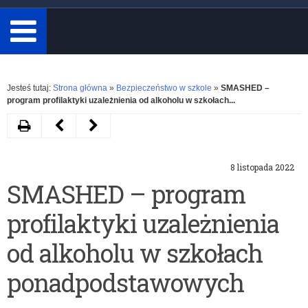
minimum
3
znaki.
Rozwiń
Jesteś tutaj:
Strona główna
»
Bezpieczeństwo w szkole
»
SMASHED –
program profilaktyki uzależnienia od alkoholu w szkołach...
Drukuj
Następny
Poprzedni
artykuł
artykuł
8 listopada 2022
Nawigacja
„Hazard?
SMASHED – program
w
Nie
profilaktyki uzależnienia
każdą
daj
pogodę
się
od alkoholu w szkołach
–
wciągnąć!”
ponadpodstawowych
bezpłatny
–