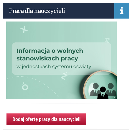
od
Praca dla nauczycieli
alk
w
szk
po
Dodaj ofertę pracy dla nauczycieli