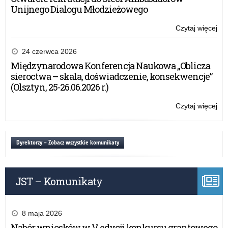
Unijnego Dialogu Młodzieżowego
Czytaj więcej
o:
SM
–
24 czerwca 2026
pr
Międzynarodowa Konferencja Naukowa „Oblicza
pro
sieroctwa – skala, doświadczenie, konsekwencje”
uza
(Olsztyn, 25-26.06.2026 r.)
od
alk
Czytaj więcej
o:
w
SM
szk
–
po
pr
Dyrektorzy – Zobacz wszystkie komunikaty
pro
uza
od
JST – Komunikaty
alk
w
szk
po
8 maja 2026
Nabór wniosków w V edycji konkursu grantowego