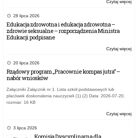
Czytaj więcej
o:
SM
–
28 lipca 2026
pr
Edukacja zdrowotna i edukacja zdrowotna –
pro
zdrowie seksualne – rozporządzenia Ministra
uza
Edukacji podpisane
od
alk
Czytaj więcej
o:
w
SM
szk
–
20 lipca 2026
po
pr
Rządowy program „Pracownie kompas jutra” –
pro
nabór wniosków
uza
od
Załączniki Załącznik nr 1. Lista szkół podstawowych lub
alk
placówek doskonalenia nauczycieli (1) (2) Data: 2026-07-20,
w
rozmiar: 16 KB
szk
po
Czytaj więcej
o:
SM
–
3 lipca 2026
pr
Komisja Dyscyplinarna dla