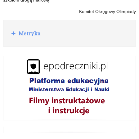
szkołom drogą mailową.
Komitet Okręgowy Olimpiady
R
Metryka
o
z
w
i
ń