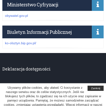
Ministerstwo Cyfryzacji
obywatel.gov.pl
Biuletyn Informacji Publicznej
ko-olsztyn.bip.gov.pl/
Deklaracja dostępności
Używamy plików cookies, aby ułatwić Ci korzystanie z
Zamknij
naszego serwisu oraz do celów statystycznych. Jeśli nie
Kuratorium Oświaty w Olsztynie
blokujesz tych plików, to zgadzasz się na ich użycie oraz zapisanie w
pamięci urządzenia. Pamiętaj, że możesz samodzielnie zarządzać
Uwagi, sugestie: administrator@ko.olsztyn.pl
cookies, zmieniając ustawienia przeglądarki. Więcej informacji w naszej