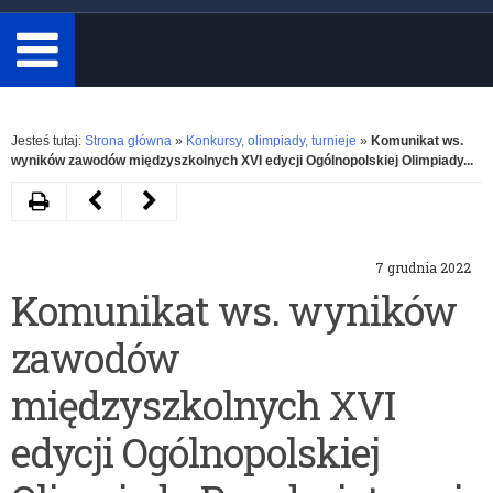
minimum
3
znaki.
Rozwiń
Jesteś tutaj:
Strona główna
»
Konkursy, olimpiady, turnieje
»
Komunikat ws.
wyników zawodów międzyszkolnych XVI edycji Ogólnopolskiej Olimpiady...
Drukuj
Następny
Poprzedni
artykuł
artykuł
7 grudnia 2022
Konkurs
II
Komunikat ws. wyników
fotograficzny
Ogólnopolskie
zawodów
Selfie+
Igrzyska
Optyczne
międzyszkolnych XVI
edycji Ogólnopolskiej