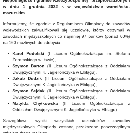
Niepodległość i granice Rzeczypospolitej”
przeprowadzonych
w dniu 1 grudnia 2022 r. w województwie warmińsko-
mazurskim.
Informujemy, że zgodnie z Regulaminem Olimpiady do zawodów
wojewódzkich zakwalifikowali się uczniowie, którzy otrzymali w
zawodach międzyszkolnych co najmniej 97 punków (ponad 60%)
na 160 możliwych do zdobycia:
Karol Podolski
(I Liceum Ogólnokształcące im. Stefana
Żeromskiego w Iławie),
Szymon Barton
(II Liceum Ogólnokształcące z Oddziałam
Dwujęzycznymi K. Jagiellończyka w Elblągu),
Jakub Dudzik
(II Liceum Ogólnokształcące z Oddziałam
Dwujęzycznymi K. Jagiellończyka w Elblągu),
Szymon Sejdak
(II Liceum Ogólnokształcące z Oddziałam
Dwujęzycznymi K. Jagiellończyka w Elblągu),
Matylda Chyłkowska
(II Liceum Ogólnokształcące z
Oddziałam Dwujęzycznymi K. Jagiellończyka w Elblągu).
Szczegółowe wyniki wszystkich uczestników zawodów
międzyszkolnych Olimpiady zostaną przekazane poszczególnym