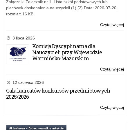
XV
Załączniki Załącznik nr 1. Lista szkół podstawowych lub
Ga
edy
placówek doskonalenia nauczycieli (1) (2) Data: 2026-07-20,
„Lo
Ogó
rozmiar: 16 KB
żoł
Oli
i
Pr
Czytaj więcej
o:
dzi
im.
Ko
or
mjr
ws.
3 lipca 2026
pol
Ma
wy
Komisja Dyscyplinarna dla
w
Ga
za
Nauczycieli przy Wojewodzie
lat
„Lo
mi
Warmińsko-Mazurskim
18
żoł
XV
19
i
edy
Czytaj więcej
o:
O
dzi
Ogó
Ko
Nie
or
Oli
ws.
12 czerwca 2026
i
pol
Pr
wy
Gala laureatów konkursów przedmiotowych
gra
w
im.
za
2025/2026
Rze
lat
mjr
mi
18
Ma
XV
Czytaj więcej
o:
19
Ga
edy
Ko
O
„Lo
Ogó
ws.
Nie
żoł
Oli
wy
Aktualności – Zobacz wszystkie artykuły
i
i