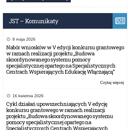
im.
za
Nie
mjr
mi
i
Ma
XV
gra
Ga
JST – Komunikaty
edy
Rze
„Lo
Ogó
żoł
Oli
i
Pr
8 maja 2026
dzi
im.
Nabór wniosków w V edycji konkursu grantowego
or
mjr
w ramach realizacji projektu „Budowa
pol
Ma
skoordynowanego systemu pomocy
w
Ga
specjalistycznej opartego na Specjalistycznych
lat
„Lo
Centrach Wspierających Edukację Włączającą”
18
żoł
19
i
Czytaj więcej
o:
O
dzi
Ko
Nie
or
ws.
16 kwietnia 2026
i
pol
wy
Cykl działań upowszechniających V edycję
gra
w
za
konkursu grantowego w ramach realizacji
Rze
lat
mi
projektu „Budowa skoordynowanego systemu
18
XV
pomocy specjalistycznej opartego na
19
edy
Specjalistycznych Centrach Wspierających