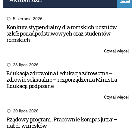
5 sierpnia 2026
Konkurs stypendialny dla romskich uczniów
szkół ponadpodstawowych oraz studentów
romskich
Czytaj więcej
o:
Ko
ws.
28 lipca 2026
wy
Edukacja zdrowotna i edukacja zdrowotna –
za
zdrowie seksualne – rozporządzenia Ministra
mi
Edukacji podpisane
XV
edy
Czytaj więcej
o:
Ogó
Ko
Oli
ws.
20 lipca 2026
Pr
wy
Rządowy program „Pracownie kompas jutra” –
im.
za
nabór wniosków
mjr
mi
Ma