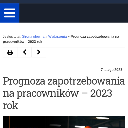
minimum
3
znaki.
Rozwiń
Jesteś tutaj:
Strona główna
»
Wydarzenia
»
Prognoza zapotrzebowania na
pracowników – 2023 rok
Drukuj
Następny
Poprzedni
artykuł
artykuł
7 lutego 2023
Zmiany
Obchody
Prognoza zapotrzebowania
w
160.
na pracowników – 2023
podstawie
rocznicy
programowej
Powstania
rok
–
Styczniowego
rozporządzenia