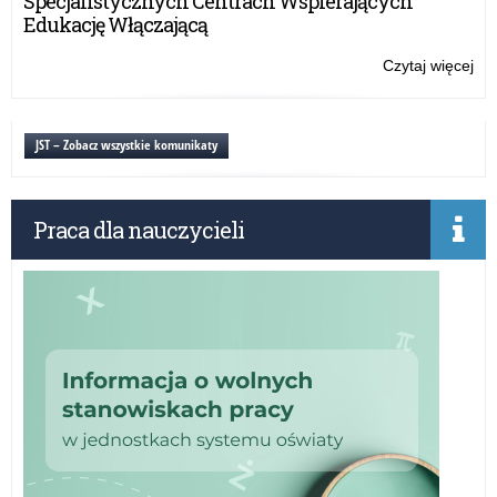
Specjalistycznych Centrach Wspierających
Edukację Włączającą
Czytaj więcej
o:
Pr
za
na
JST – Zobacz wszystkie komunikaty
pr
–
20
Praca dla nauczycieli
rok