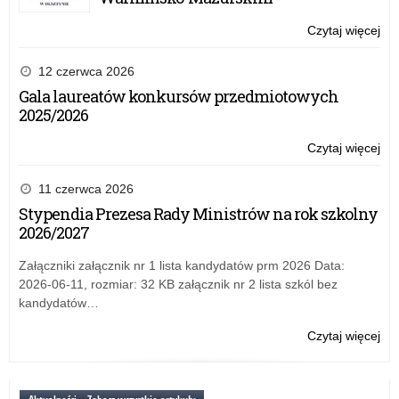
20
rok
Czytaj więcej
o:
Pr
za
12 czerwca 2026
na
Gala laureatów konkursów przedmiotowych
pr
2025/2026
–
20
Czytaj więcej
o:
rok
Pr
za
11 czerwca 2026
na
Stypendia Prezesa Rady Ministrów na rok szkolny
pr
2026/2027
–
20
Załączniki załącznik nr 1 lista kandydatów prm 2026 Data:
rok
2026-06-11, rozmiar: 32 KB załącznik nr 2 lista szkól bez
kandydatów…
Czytaj więcej
o:
Pr
za
na