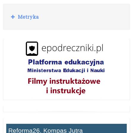
R
Metryka
o
z
w
i
ń
Reforma26. Kompas Jutra