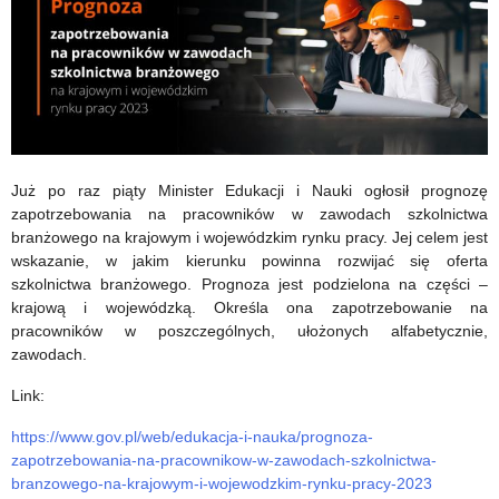
podpisane
Już po raz piąty Minister Edukacji i Nauki ogłosił prognozę
zapotrzebowania na pracowników w zawodach szkolnictwa
branżowego na krajowym i wojewódzkim rynku pracy. Jej celem jest
wskazanie, w jakim kierunku powinna rozwijać się oferta
szkolnictwa branżowego. Prognoza jest podzielona na części –
krajową i wojewódzką. Określa ona zapotrzebowanie na
pracowników w poszczególnych, ułożonych alfabetycznie,
zawodach.
Link:
https://www.gov.pl/web/edukacja-i-nauka/prognoza-
zapotrzebowania-na-pracownikow-w-zawodach-szkolnictwa-
branzowego-na-krajowym-i-wojewodzkim-rynku-pracy-2023