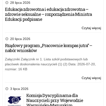
28 lipca 2026
Edukacja zdrowotna i edukacja zdrowotna –
zdrowie seksualne – rozporządzenia Ministra
Edukacji podpisane
Czytaj więcej
o:
Pr
za
20 lipca 2026
na
Rządowy program „Pracownie kompas jutra” –
pr
nabór wniosków
–
20
Załączniki Załącznik nr 1. Lista szkół podstawowych lub
rok
placówek doskonalenia nauczycieli (1) (2) Data: 2026-07-20,
rozmiar: 16 KB
Czytaj więcej
o:
Pr
za
3 lipca 2026
na
Komisja Dyscyplinarna dla
pr
Nauczycieli przy Wojewodzie
–
Warmińsko-Mazurskim