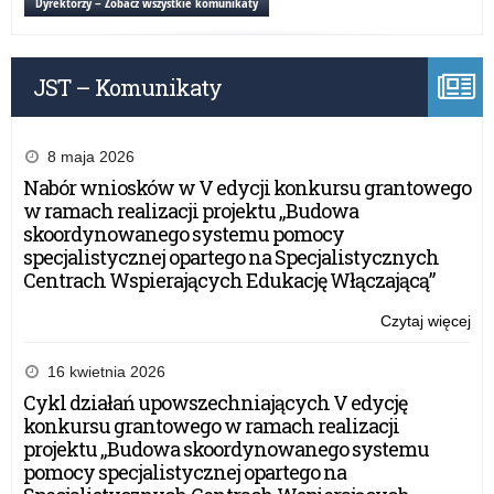
Dyrektorzy – Zobacz wszystkie komunikaty
pr
–
20
JST – Komunikaty
rok
8 maja 2026
Nabór wniosków w V edycji konkursu grantowego
w ramach realizacji projektu „Budowa
skoordynowanego systemu pomocy
specjalistycznej opartego na Specjalistycznych
Centrach Wspierających Edukację Włączającą”
Czytaj więcej
o:
Pr
za
16 kwietnia 2026
na
Cykl działań upowszechniających V edycję
pr
konkursu grantowego w ramach realizacji
–
projektu „Budowa skoordynowanego systemu
20
pomocy specjalistycznej opartego na
rok