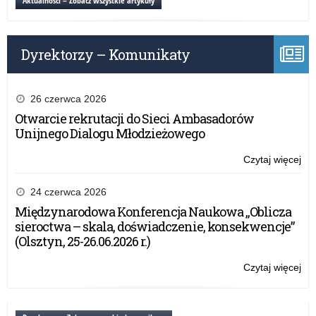
Aktualności – Zobacz wszystkie artykuły
pr
–
20
Dyrektorzy – Komunikaty
rok
26 czerwca 2026
Otwarcie rekrutacji do Sieci Ambasadorów
Unijnego Dialogu Młodzieżowego
Czytaj więcej
o:
Pr
za
24 czerwca 2026
na
Międzynarodowa Konferencja Naukowa „Oblicza
pr
sieroctwa – skala, doświadczenie, konsekwencje”
–
(Olsztyn, 25-26.06.2026 r.)
20
rok
Czytaj więcej
o:
Pr
za
na