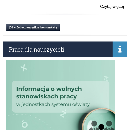
Czytaj więcej
o:
Po
psy
pe
JST – Zobacz wszystkie komunikaty
Praca dla nauczycieli