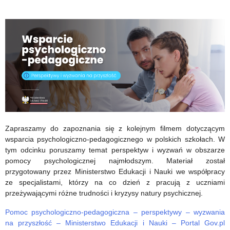
z
bezpłatna
okazji
rozpoczęcia
nowego
roku
szkolnego
Zapraszamy do zapoznania się z kolejnym filmem dotyczącym
wsparcia psychologiczno-pedagogicznego w polskich szkołach. W
tym odcinku poruszamy temat perspektyw i wyzwań w obszarze
pomocy psychologicznej najmłodszym. Materiał został
przygotowany przez Ministerstwo Edukacji i Nauki we współpracy
ze specjalistami, którzy na co dzień z pracują z uczniami
przeżywającymi różne trudności i kryzysy natury psychicznej.
Pomoc psychologiczno-pedagogiczna – perspektywy – wyzwania
na przyszłość – Ministerstwo Edukacji i Nauki – Portal Gov.pl