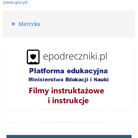
(www.gov.pl)
R
Metryka
o
z
w
i
ń