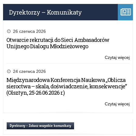
Dyrektorzy – Komunikaty
26 czerwca 2026
Otwarcie rekrutacji do Sieci Ambasadorów
Unijnego Dialogu Młodzieżowego
Czytaj więcej
o:
Po
psy
24 czerwca 2026
pe
Międzynarodowa Konferencja Naukowa „Oblicza
sieroctwa – skala, doświadczenie, konsekwencje”
(Olsztyn, 25-26.06.2026 r.)
Czytaj więcej
o:
Po
psy
pe
Dyrektorzy – Zobacz wszystkie komunikaty