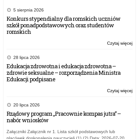
5 sierpnia 2026
Konkurs stypendialny dla romskich uczniów
szkół ponadpodstawowych oraz studentów
romskich
Czytaj więcej
o:
Po
psy
28 lipca 2026
pe
Edukacja zdrowotna i edukacja zdrowotna –
zdrowie seksualne – rozporządzenia Ministra
Edukacji podpisane
Czytaj więcej
o:
Po
psy
20 lipca 2026
pe
Rządowy program „Pracownie kompas jutra” –
nabór wniosków
Załączniki Załącznik nr 1. Lista szkół podstawowych lub
placówek doskonalenia nauczycieli (1) (2) Data: 2026-07-20,