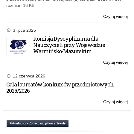
rozmiar: 16 KB
Czytaj więcej
o:
Po
psy
3 lipca 2026
pe
Komisja Dyscyplinarna dla
Nauczycieli przy Wojewodzie
Warmińsko-Mazurskim
Czytaj więcej
o:
Po
psy
12 czerwca 2026
pe
Gala laureatów konkursów przedmiotowych
2025/2026
Czytaj więcej
o:
Po
psy
pe
Aktualności – Zobacz wszystkie artykuły