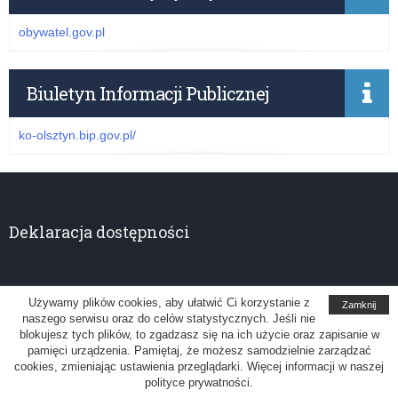
obywatel.gov.pl
Biuletyn Informacji Publicznej
ko-olsztyn.bip.gov.pl/
Deklaracja dostępności
Używamy plików cookies, aby ułatwić Ci korzystanie z
Zamknij
naszego serwisu oraz do celów statystycznych. Jeśli nie
Kuratorium Oświaty w Olsztynie
blokujesz tych plików, to zgadzasz się na ich użycie oraz zapisanie w
pamięci urządzenia. Pamiętaj, że możesz samodzielnie zarządzać
Uwagi, sugestie: administrator@ko.olsztyn.pl
cookies, zmieniając ustawienia przeglądarki. Więcej informacji w naszej
polityce prywatności.