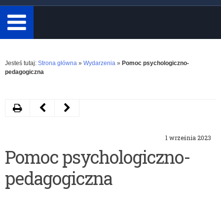
minimum
3
znaki.
Rozwiń
Jesteś tutaj:
Strona główna
»
Wydarzenia
»
Pomoc psychologiczno-
pedagogiczna
Drukuj
Następny
Poprzedni
artykuł
artykuł
1 września 2023
Życzenia
Nauka
Pomoc psychologiczno-
Warmińsko-
w
pedagogiczna
Mazurskiego
publicznych
Kuratora
przedszkolach
oświaty
jest