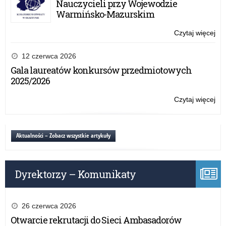
Nauczycieli przy Wojewodzie
w
Warmińsko-Mazurskim
spr
do
Czytaj więcej
o:
zm
WY
po
PR
12 czerwca 2026
roz
–
Gala laureatów konkursów przedmiotowych
kla
wni
2025/2026
bu
w
spr
Czytaj więcej
o:
do
WY
zm
PR
po
–
Aktualności – Zobacz wszystkie artykuły
roz
wni
kla
w
bu
spr
Dyrektorzy – Komunikaty
do
zm
po
roz
26 czerwca 2026
kla
Otwarcie rekrutacji do Sieci Ambasadorów