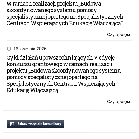
bu
w ramach realizacji projektu „Budowa
skoordynowanego systemu pomocy
specjalistycznej opartego na Specjalistycznych
Centrach Wspierających Edukację Włączającą”
Czytaj więcej
o:
WY
PR
16 kwietnia 2026
–
Cykl działań upowszechniających V edycję
wni
konkursu grantowego w ramach realizacji
w
projektu „Budowa skoordynowanego systemu
spr
pomocy specjalistycznej opartego na
do
Specjalistycznych Centrach Wspierających
zm
Edukację Włączającą
po
roz
Czytaj więcej
o:
kla
WY
bu
PR
–
JST – Zobacz wszystkie komunikaty
wni
w