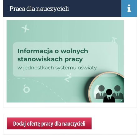
spr
Praca dla nauczycieli
do
zm
po
roz
kla
bu
Dodaj ofertę pracy dla nauczycieli