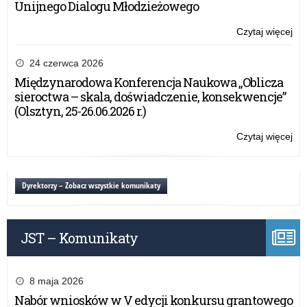
bu
Unijnego Dialogu Młodzieżowego
Czytaj więcej
o:
WY
PR
24 czerwca 2026
–
Międzynarodowa Konferencja Naukowa „Oblicza
wni
sieroctwa – skala, doświadczenie, konsekwencje”
w
(Olsztyn, 25-26.06.2026 r.)
spr
do
Czytaj więcej
o:
zm
WY
po
PR
roz
–
Dyrektorzy – Zobacz wszystkie komunikaty
kla
wni
bu
w
spr
JST – Komunikaty
do
zm
po
roz
8 maja 2026
kla
Nabór wniosków w V edycji konkursu grantowego