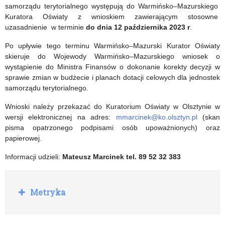
samorządu terytorialnego występują do Warmińsko–Mazurskiego
Kuratora Oświaty z wnioskiem zawierającym stosowne
uzasadnienie w terminie
do dnia 12 października 2023 r
.
Po upływie tego terminu Warmińsko–Mazurski Kurator Oświaty
skieruje do Wojewody Warmińsko–Mazurskiego wniosek o
wystąpienie do Ministra Finansów o dokonanie korekty decyzji w
sprawie zmian w budżecie i planach dotacji celowych dla jednostek
samorządu terytorialnego.
Wnioski należy przekazać do Kuratorium Oświaty w Olsztynie w
wersji elektronicznej na adres:
mmarcinek@ko.olsztyn.pl
(skan
pisma opatrzonego podpisami osób upoważnionych) oraz
papierowej.
Informacji udzieli:
Mateusz Marcinek tel. 89 52 32 383
R
Metryka
o
z
w