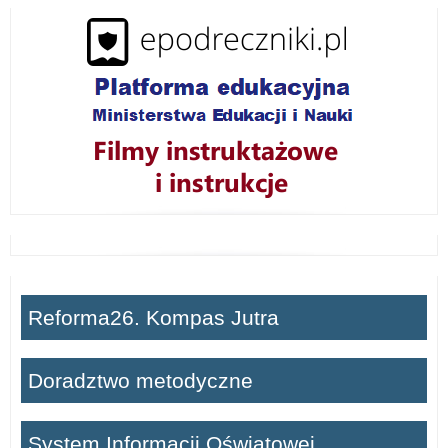
i
ń
Reforma26. Kompas Jutra
Doradztwo metodyczne
System Informacji Oświatowej