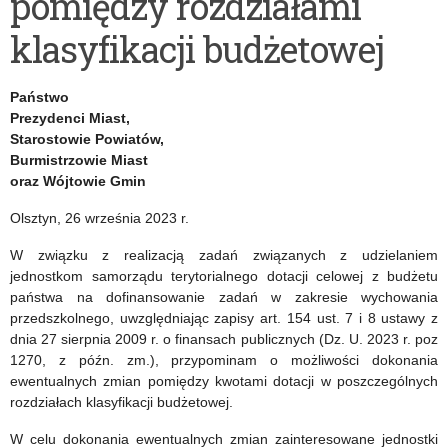
pomiędzy rozdziałami
jałtańska.
rodziny
klasyfikacji budżetowej
„Formalny”
w
koniec
Wiodących
Państwo
wojny
Ośrodkach
Prezydenci Miast,
Starostowie Powiatów,
Koordynacyjno-
Burmistrzowie Miast
Rehabilitacyjno-
oraz Wójtowie Gmin
Opiekuńczych”
Olsztyn, 26 września 2023 r.
W związku z realizacją zadań związanych z udzielaniem
jednostkom samorządu terytorialnego dotacji celowej z budżetu
państwa na dofinansowanie zadań w zakresie wychowania
przedszkolnego, uwzględniając zapisy art. 154 ust. 7 i 8 ustawy z
dnia 27 sierpnia 2009 r. o finansach publicznych (Dz. U. 2023 r. poz
1270, z późn. zm.), przypominam o możliwości dokonania
ewentualnych zmian pomiędzy kwotami dotacji w poszczególnych
rozdziałach klasyfikacji budżetowej.
W celu dokonania ewentualnych zmian zainteresowane jednostki