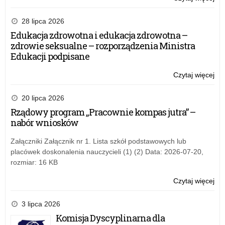
WY
PR
28 lipca 2026
–
Edukacja zdrowotna i edukacja zdrowotna –
wni
zdrowie seksualne – rozporządzenia Ministra
w
Edukacji podpisane
spr
do
Czytaj więcej
o:
zm
WY
po
PR
20 lipca 2026
roz
–
Rządowy program „Pracownie kompas jutra” –
kla
wni
nabór wniosków
bu
w
spr
Załączniki Załącznik nr 1. Lista szkół podstawowych lub
do
placówek doskonalenia nauczycieli (1) (2) Data: 2026-07-20,
zm
rozmiar: 16 KB
po
roz
Czytaj więcej
o:
kla
WY
bu
PR
3 lipca 2026
–
Komisja Dyscyplinarna dla
wni