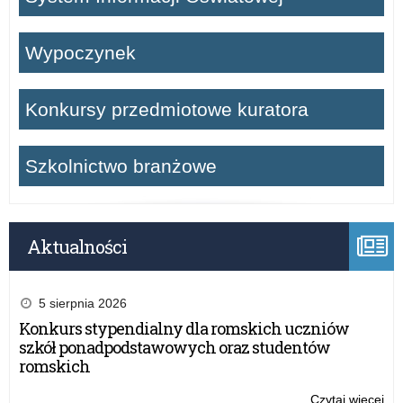
Wypoczynek
Konkursy przedmiotowe kuratora
Szkolnictwo branżowe
Aktualności
5 sierpnia 2026
Konkurs stypendialny dla romskich uczniów
szkół ponadpodstawowych oraz studentów
romskich
Czytaj więcej
o: