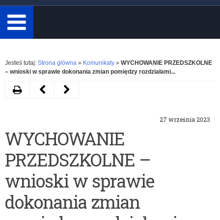
minimum
3
znaki.
Rozwiń
Jesteś tutaj:
Strona główna
»
Komunikaty
»
WYCHOWANIE PRZEDSZKOLNE
– wnioski w sprawie dokonania zmian pomiędzy rozdziałami...
Drukuj
Następny
Poprzedni
artykuł
artykuł
27 września 2023
O
Konferencja
WYCHOWANIE
lekcji
„Kompleksowe
PRZEDSZKOLNE –
on-
wsparcie
line
dziecka
wnioski w sprawie
–
i
dokonania zmian
Konferencja
jego