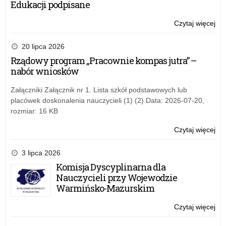
Edukacji podpisane
Czytaj więcej
o:
Ogó
Fes
20 lipca 2026
Tea
Rządowy program „Pracownie kompas jutra” –
Wo
nabór wniosków
Załączniki Załącznik nr 1. Lista szkół podstawowych lub
placówek doskonalenia nauczycieli (1) (2) Data: 2026-07-20,
rozmiar: 16 KB
Czytaj więcej
o:
Ogó
Fes
3 lipca 2026
Tea
Komisja Dyscyplinarna dla
Wo
Nauczycieli przy Wojewodzie
Warmińsko-Mazurskim
Czytaj więcej
o:
Ogó