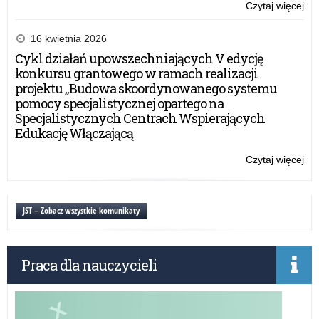
Czytaj więcej
o:
Ogó
Fes
16 kwietnia 2026
Tea
Cykl działań upowszechniających V edycję
Wo
konkursu grantowego w ramach realizacji
projektu „Budowa skoordynowanego systemu
pomocy specjalistycznej opartego na
Specjalistycznych Centrach Wspierających
Edukację Włączającą
Czytaj więcej
o:
Ogó
Fes
Tea
JST – Zobacz wszystkie komunikaty
Wo
Praca dla nauczycieli