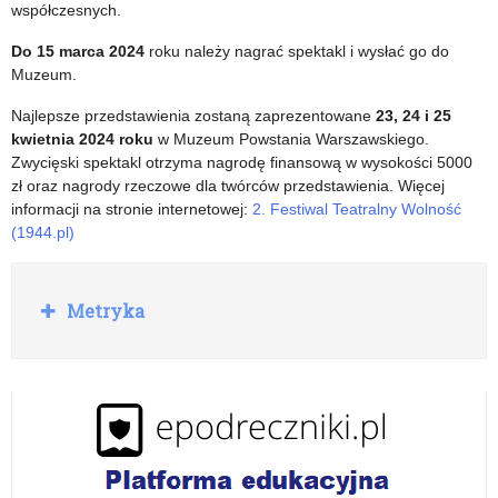
sercem”
św.
współczesnych.
Jana
Do 15 marca 2024
roku należy nagrać spektakl i wysłać go do
Muzeum.
Pawła
Najlepsze przedstawienia zostaną zaprezentowane
23, 24 i 25
II
kwietnia 2024 roku
w Muzeum Powstania Warszawskiego.
„Sprint
Zwycięski spektakl otrzyma nagrodę finansową w wysokości 5000
zł oraz nagrody rzeczowe dla twórców przedstawienia. Więcej
Papieski.
informacji na stronie internetowej:
2. Festiwal Teatralny Wolność
2.0”
(1944.pl)
R
Metryka
o
z
w
i
ń