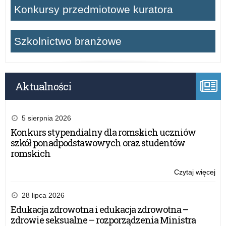
Konkursy przedmiotowe kuratora
Szkolnictwo branżowe
Aktualności
5 sierpnia 2026
Konkurs stypendialny dla romskich uczniów
szkół ponadpodstawowych oraz studentów
romskich
Czytaj więcej
o:
Ogó
Fes
28 lipca 2026
Tea
Edukacja zdrowotna i edukacja zdrowotna –
Wo
zdrowie seksualne – rozporządzenia Ministra