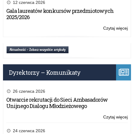
Fes
12 czerwca 2026
Tea
Gala laureatów konkursów przedmiotowych
Wo
2025/2026
Czytaj więcej
o:
Ogó
Fes
Tea
Aktualności – Zobacz wszystkie artykuły
Wo
Dyrektorzy – Komunikaty
26 czerwca 2026
Otwarcie rekrutacji do Sieci Ambasadorów
Unijnego Dialogu Młodzieżowego
Czytaj więcej
o:
Ogó
Fes
24 czerwca 2026