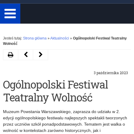
minimum
3
znaki.
Rozwiń
Jesteś tutaj:
Strona główna
»
Aktualności
»
Ogólnopolski Festiwal Teatralny
Wolność
Drukuj
Następny
Poprzedni
artykuł
artykuł
3 października 2023
Ogólnopolski
Konkurs
Ogólnopolski Festiwal
Konkurs
wiedzy
Teatralny Wolność
Plastyczny
o
„Mikołaj
życiu
Muzeum Powstania Warszawskiego, zaprasza do udziału w 2.
Kopernik
i
edycji ogólnopolskiego festiwalu najlepszych spektakli tworzonych
przez uczniów szkół ponadpodstawowych. Tematem jest walka o
z
dziedzictwie
wolność w kontekstach zarówno historycznych, jak i