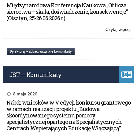
Tea
Międzynarodowa Konferencja Naukowa „Oblicza
Wo
sieroctwa – skala, doświadczenie, konsekwencje”
(Olsztyn, 25-26.06.2026 r.)
Czytaj więcej
o:
Ogó
Fes
Tea
Dyrektorzy – Zobacz wszystkie komunikaty
Wo
JST – Komunikaty
8 maja 2026
Nabór wniosków w V edycji konkursu grantowego
w ramach realizacji projektu „Budowa
skoordynowanego systemu pomocy
specjalistycznej opartego na Specjalistycznych
Centrach Wspierających Edukację Włączającą”