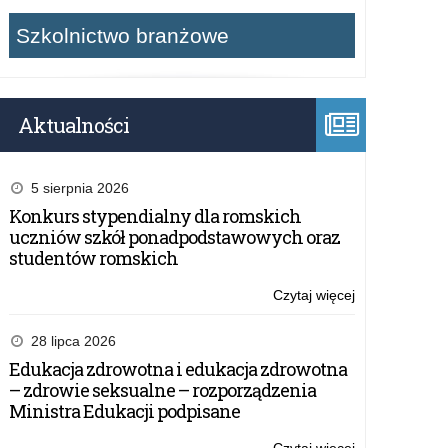
Szkolnictwo branżowe
Aktualności
5 sierpnia 2026
Konkurs stypendialny dla romskich
uczniów szkół ponadpodstawowych oraz
studentów romskich
Czytaj więcej
o:
Ogólnopolski
program
28 lipca 2026
dla
Edukacja zdrowotna i edukacja zdrowotna
nauczycieli
– zdrowie seksualne – rozporządzenia
i
Ministra Edukacji podpisane
uczniów
szkół