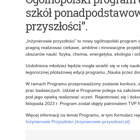
Zapraszamy
Lista
szkół ponadpodstawow
do
stypendystów
udziału
ministra
przyszłości”.
w
właściwego
„Inżynierowie przyszłości” to nowy ogólnopolski program 
Gali
do
pragną realizować ciekawe, ambitne i innowacyjne projek
Kongresowej
spraw
obszarów nauki: fizyka, chemia, energetyka, ekologia i o
–
oświaty
Uzdolniona młodzież będzie mogła wcielić się w rolę na
tegorocznej pilotażowej edycji programu „Nauka przez do
Podtrzymywanie
i
W ramach Programu przeprowadzony zostanie konkurs, w
wiedzy
wychowania
prac badawczych. Udział w Programie polega na założeniu 
o
za
pod jego opieką realizować uczeń. Rejestrować się i do
listopada 2023 r. Program został objęty patronatem TVP 
kulturze
wybitne
Więcej informacji na temat Programu, w tym formularz rej
i
osiągnięcia
Inżynierowie Przyszłości (inzynierowie-przyszlosci.pl)
dziedzictwie
edukacyjne
wschodnich
w