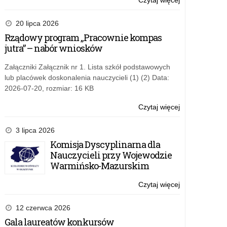
Czytaj więcej
o:
ponadpodsta
Ogólnopolski
„Inżynierowie
program
20 lipca 2026
przyszłości”.
dla
Rządowy program „Pracownie kompas
nauczycieli
jutra” – nabór wniosków
i
uczniów
Załączniki Załącznik nr 1. Lista szkół podstawowych
szkół
lub placówek doskonalenia nauczycieli (1) (2) Data:
ponadpodsta
2026-07-20, rozmiar: 16 KB
„Inżynierowie
przyszłości”.
Czytaj więcej
o:
Ogólnopolski
program
3 lipca 2026
dla
Komisja Dyscyplinarna dla
nauczycieli
Nauczycieli przy Wojewodzie
i
Warmińsko-Mazurskim
uczniów
szkół
Czytaj więcej
o:
ponadpodsta
Ogólnopolski
„Inżynierowie
program
12 czerwca 2026
przyszłości”.
dla
Gala laureatów konkursów