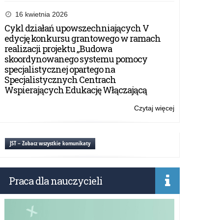
Ogólnopolski
program
16 kwietnia 2026
dla
Cykl działań upowszechniających V
nauczycieli
edycję konkursu grantowego w ramach
i
realizacji projektu „Budowa
uczniów
skoordynowanego systemu pomocy
szkół
specjalistycznej opartego na
ponadpodsta
Specjalistycznych Centrach
„Inżynierowie
Wspierających Edukację Włączającą
przyszłości”.
Czytaj więcej
o:
Ogólnopolski
program
dla
JST – Zobacz wszystkie komunikaty
nauczycieli
i
uczniów
Praca dla nauczycieli
szkół
ponadpodsta
„Inżynierowie
przyszłości”.