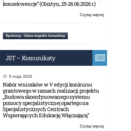
i
konsekwencje” (Olsztyn, 25-26.06.2026 r.)
uczniów
szkół
Czytaj więcej
o:
ponadpodsta
Ogólnopolski
„Inżynierowie
program
przyszłości”.
dla
Dyrektorzy – Zobacz wszystkie komunikaty
nauczycieli
i
uczniów
JST – Komunikaty
szkół
ponadpodsta
„Inżynierowie
przyszłości”.
8 maja 2026
Nabór wniosków w V edycji konkursu
grantowego w ramach realizacji projektu
„Budowa skoordynowanego systemu
pomocy specjalistycznej opartego na
Specjalistycznych Centrach
Wspierających Edukację Włączającą”
Czytaj więcej
o: