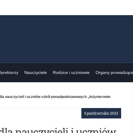
Dyrektorzy
Nauczyciele
Rodzice i uczniowie
Organy prowadząc
la nauczycieli i uczniów szkół ponadpodstawowych „Inżynierowie
6 października 2023
la nauczycieli i uczniów