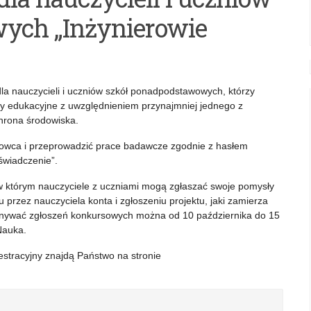
ych „Inżynierowie
dla nauczycieli i uczniów szkół ponadpodstawowych, którzy
ty edukacyjne z uwzględnieniem przynajmniej jednego z
chrona środowiska.
ukowca i przeprowadzić prace badawcze zgodnie z hasłem
świadczenie”.
 którym nauczyciele z uczniami mogą zgłaszać swoje pomysły
przez nauczyciela konta i zgłoszeniu projektu, jaki zamierza
konywać zgłoszeń konkursowych można od 10 października do 15
Nauka.
estracyjny znajdą Państwo na stronie