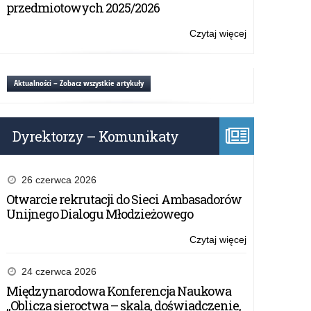
nauczycieli
przedmiotowych 2025/2026
i
uczniów
Czytaj więcej
o:
szkół
Ogólnopolski
ponadpodsta
program
„Inżynierowie
dla
Aktualności – Zobacz wszystkie artykuły
przyszłości”.
nauczycieli
i
uczniów
Dyrektorzy – Komunikaty
szkół
ponadpodsta
„Inżynierowie
przyszłości”.
26 czerwca 2026
Otwarcie rekrutacji do Sieci Ambasadorów
Unijnego Dialogu Młodzieżowego
Czytaj więcej
o:
Ogólnopolski
program
24 czerwca 2026
dla
Międzynarodowa Konferencja Naukowa
nauczycieli
„Oblicza sieroctwa – skala, doświadczenie,