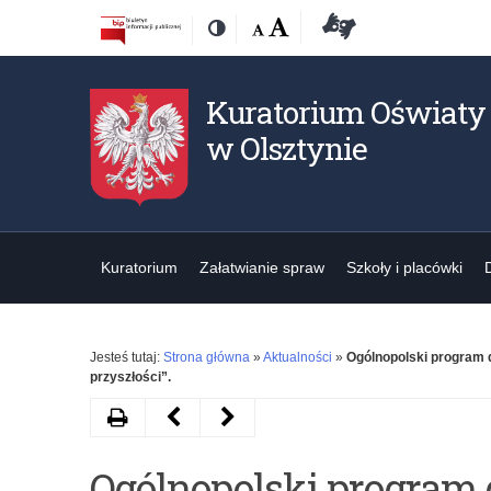
Przejdź
Przejdź
Dostępność
Rozmiar
Domyślna
Wielka
Deklaracja
Kontrast
do
do
czcionki:
dostępności
treśći
nawigacji
Kuratorium Oświaty
w Olsztynie
Kuratorium
Załatwianie spraw
Szkoły i placówki
Jesteś tutaj:
Strona główna
»
Aktualności
»
Ogólnopolski program d
przyszłości”.
Drukuj
Następny
Poprzedni
artykuł
artykuł
Ogólnopolski program d