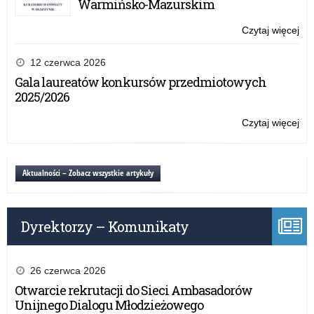
Warmińsko-Mazurskim
Tur
na
Czytaj więcej
o:
Za
VII
–
edy
12 czerwca 2026
pot
ko
Gala laureatów konkursów przedmiotowych
wi
pt.
2025/2026
„Og
Tur
Czytaj więcej
o:
na
VII
Za
edy
–
ko
Aktualności – Zobacz wszystkie artykuły
pot
pt.
wi
„Og
Tur
Dyrektorzy – Komunikaty
na
Za
–
pot
26 czerwca 2026
wi
Otwarcie rekrutacji do Sieci Ambasadorów
Unijnego Dialogu Młodzieżowego