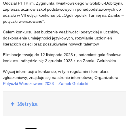
człowiek
im.
Oddział PTTK im. Zygmunta Kwiatkowskiego w Golubiu-Dobrzyniu
zaprasza uczniów szkół podstawowych i ponadpodstawowych do
o
bł.
udziału w VII edycji konkursu pt. „Ogólnopolski Turniej na Zamku –
niezłomnej
ks.
potyczki wierszowane”.
wierze”
Jerzego
Celem konkursu jest budzenie wrażliwości poetyckiej u uczniów,
doskonalenie umiejętności językowych, rozwijanie uzdolnień
Popiełuszki
literackich dzieci oraz poszukiwanie nowych talentów.
„Pomóż
Eliminacje trwają do 12 listopada 2023 r., natomiast gala finałowa
ocalić
konkursu odbędzie się 2 grudnia 2023 r. na Zamku Golubskim.
życie
Więcej informacji o konkursie, w tym regulamin i formularz
zgłoszeniowy, znajduje się na stronie internetowej Organizatora:
bezbronnemu”
Potyczki Wierszowane 2023 – Zamek Golubski
.
R
Metryka
o
z
w
i