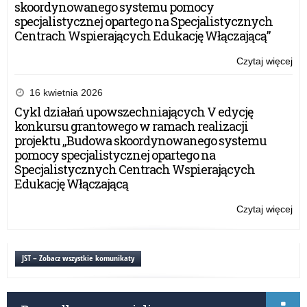
skoordynowanego systemu pomocy
specjalistycznej opartego na Specjalistycznych
Centrach Wspierających Edukację Włączającą”
Czytaj więcej
o:
VII
edy
16 kwietnia 2026
ko
Cykl działań upowszechniających V edycję
pt.
konkursu grantowego w ramach realizacji
„Og
projektu „Budowa skoordynowanego systemu
Tur
pomocy specjalistycznej opartego na
na
Specjalistycznych Centrach Wspierających
Za
Edukację Włączającą
–
pot
Czytaj więcej
o:
wi
VII
edy
ko
JST – Zobacz wszystkie komunikaty
pt.
„Og
Tur