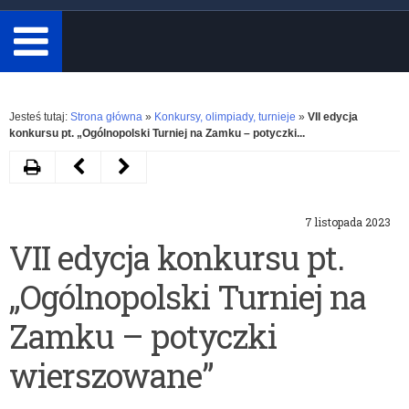
minimum
3
znaki.
Rozwiń
Jesteś tutaj:
Strona główna
»
Konkursy, olimpiady, turnieje
»
VII edycja
konkursu pt. „Ogólnopolski Turniej na Zamku – potyczki...
Drukuj
Następny
Poprzedni
artykuł
artykuł
7 listopada 2023
Ogólnopolski
XX
VII edycja konkursu pt.
Konkurs
edycja
„Ogólnopolski Turniej na
Plastyczny
Ogólnopolskiego
„Święty
Konkursu
Zamku – potyczki
Mikołaj
dla
wierszowane”
–
Młodzieży