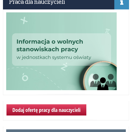
Praca dla nauczycieli
na
Za
–
pot
wi
Dodaj ofertę pracy dla nauczycieli