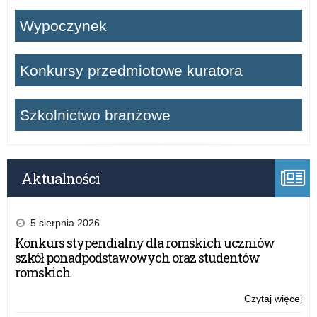
Wypoczynek
Konkursy przedmiotowe kuratora
Szkolnictwo branżowe
Aktualności
5 sierpnia 2026
Konkurs stypendialny dla romskich uczniów
szkół ponadpodstawowych oraz studentów
romskich
Czytaj więcej
o:
VII