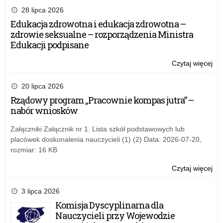
edy
28 lipca 2026
ko
Edukacja zdrowotna i edukacja zdrowotna –
pt.
zdrowie seksualne – rozporządzenia Ministra
„Og
Edukacji podpisane
Tur
na
Czytaj więcej
o:
Za
VII
–
edy
20 lipca 2026
pot
ko
Rządowy program „Pracownie kompas jutra” –
wi
pt.
nabór wniosków
„Og
Tur
Załączniki Załącznik nr 1. Lista szkół podstawowych lub
na
placówek doskonalenia nauczycieli (1) (2) Data: 2026-07-20,
Za
rozmiar: 16 KB
–
pot
Czytaj więcej
o:
wi
VII
edy
3 lipca 2026
ko
Komisja Dyscyplinarna dla
pt.
Nauczycieli przy Wojewodzie
„Og