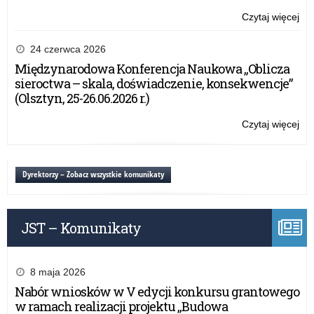
Czytaj więcej
o:
VII
edy
24 czerwca 2026
ko
Międzynarodowa Konferencja Naukowa „Oblicza
pt.
sieroctwa – skala, doświadczenie, konsekwencje”
„Og
(Olsztyn, 25-26.06.2026 r.)
Tur
na
Czytaj więcej
o:
Za
VII
–
edy
pot
ko
Dyrektorzy – Zobacz wszystkie komunikaty
wi
pt.
„Og
Tur
JST – Komunikaty
na
Za
–
pot
8 maja 2026
wi
Nabór wniosków w V edycji konkursu grantowego
w ramach realizacji projektu „Budowa