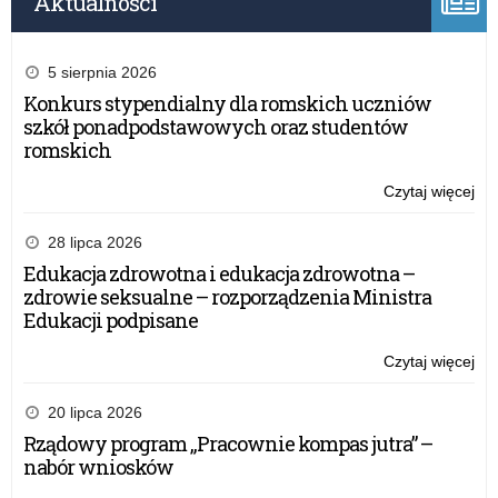
Aktualności
5 sierpnia 2026
Konkurs stypendialny dla romskich uczniów
szkół ponadpodstawowych oraz studentów
romskich
Czytaj więcej
o:
Ko
fil
28 lipca 2026
„Dz
Edukacja zdrowotna i edukacja zdrowotna –
dzi
zdrowie seksualne – rozporządzenia Ministra
–
Edukacji podpisane
Db
o
Czytaj więcej
o:
sie
Ko
w
fil
20 lipca 2026
sie
„Dz
Rządowy program „Pracownie kompas jutra” –
dzi
nabór wniosków
–