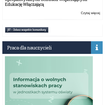
sie
Edukację Włączającą
w
sie
Czytaj więcej
o:
Ko
fil
„Dz
JST – Zobacz wszystkie komunikaty
dzi
–
Db
Praca dla nauczycieli
o
sie
w
sie