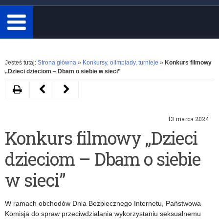
minimum
3
znaki.
Rozwiń
Jesteś tutaj:
Strona główna
»
Konkursy, olimpiady, turnieje
»
Konkurs filmowy
„Dzieci dzieciom – Dbam o siebie w sieci”
Drukuj
Następny
Poprzedni
artykuł
artykuł
13 marca 2024
Wyniki
XI
Konkurs filmowy „Dzieci
zawodów
Ogólnopolski
dzieciom – Dbam o siebie
ponadwojewódzkich
Konkurs
XXIX
Literacki
w sieci”
edycji
im.
W ramach obchodów Dnia Bezpiecznego Internetu, Państwowa
Ogólnopolskiego
Anny
Komisja do spraw przeciwdziałania wykorzystaniu seksualnemu