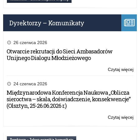
sie
dzi
–
Db
Dyrektorzy – Komunikaty
o
sie
w
sie
26 czerwca 2026
Otwarcie rekrutacji do Sieci Ambasadorów
Unijnego Dialogu Młodzieżowego
Czytaj więcej
o:
Ko
fil
24 czerwca 2026
„Dz
Międzynarodowa Konferencja Naukowa „Oblicza
dzi
sieroctwa – skala, doświadczenie, konsekwencje”
–
(Olsztyn, 25-26.06.2026 r.)
Db
o
Czytaj więcej
o:
sie
Ko
w
fil
sie
„Dz
Dyrektorzy – Zobacz wszystkie komunikaty