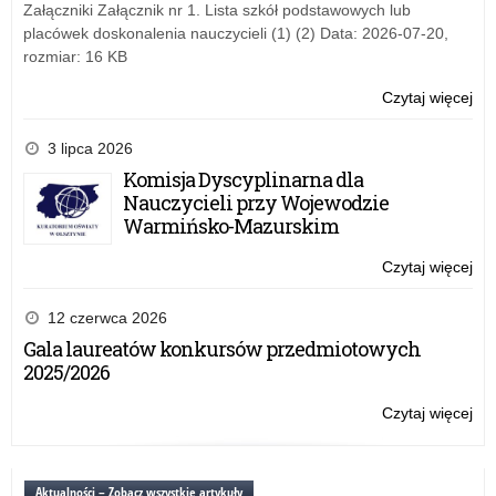
Db
Załączniki Załącznik nr 1. Lista szkół podstawowych lub
o
placówek doskonalenia nauczycieli (1) (2) Data: 2026-07-20,
sie
rozmiar: 16 KB
w
sie
Czytaj więcej
o:
Ko
fil
3 lipca 2026
„Dz
Komisja Dyscyplinarna dla
dzi
Nauczycieli przy Wojewodzie
–
Warmińsko-Mazurskim
Db
o
Czytaj więcej
o:
sie
Ko
w
fil
12 czerwca 2026
sie
„Dz
Gala laureatów konkursów przedmiotowych
dzi
2025/2026
–
Db
Czytaj więcej
o:
o
Ko
sie
fil
w
„Dz
Aktualności – Zobacz wszystkie artykuły