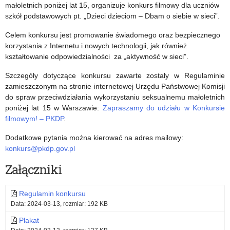
Konkursu
Markowej
małoletnich poniżej lat 15, organizuje konkurs filmowy dla uczniów
szkół podstawowych pt. „Dzieci dzieciom – Dbam o siebie w sieci”.
Historycznego
Celem konkursu jest promowanie świadomego oraz bezpiecznego
im.
korzystania z Internetu i nowych technologii, jak również
majora
kształtowanie odpowiedzialności za „aktywność w sieci”.
Marka
Szczegóły dotyczące konkursu zawarte zostały w Regulaminie
zamieszczonym na stronie internetowej Urzędu Państwowej Komisji
Gajewskiego
do spraw przeciwdziałania wykorzystaniu seksualnemu małoletnich
„Losy
poniżej lat 15 w Warszawie:
Zapraszamy do udziału w Konkursie
filmowym! – PKDP
.
żołnierza
Dodatkowe pytania można kierować na adres mailowy:
i
konkurs@pkdp.gov.pl
dzieje
Załączniki
oręża
Regulamin konkursu
polskiego
Data: 2024-03-13, rozmiar: 192 KB
w
Plakat