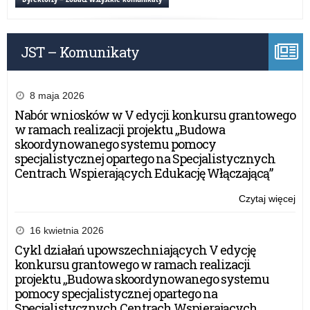
dzi
–
Db
JST – Komunikaty
o
sie
w
sie
8 maja 2026
Nabór wniosków w V edycji konkursu grantowego
w ramach realizacji projektu „Budowa
skoordynowanego systemu pomocy
specjalistycznej opartego na Specjalistycznych
Centrach Wspierających Edukację Włączającą”
Czytaj więcej
o:
Ko
fil
16 kwietnia 2026
„Dz
Cykl działań upowszechniających V edycję
dzi
konkursu grantowego w ramach realizacji
–
projektu „Budowa skoordynowanego systemu
Db
pomocy specjalistycznej opartego na
o
Specjalistycznych Centrach Wspierających