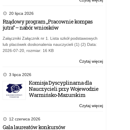
Czytaj więcej
o:
w
Konkurs
edukacji
EDUinspirator
20 lipca 2026
i
Rządowy program „Pracownie kompas
Młody
jutra” – nabór wniosków
EDUinspirator:
Nowe
Załączniki Załącznik nr 1. Lista szkół podstawowych
horyzonty
lub placówek doskonalenia nauczycieli (1) (2) Data:
w
2026-07-20, rozmiar: 16 KB
edukacji
Czytaj więcej
o:
Konkurs
EDUinspirator
3 lipca 2026
i
Komisja Dyscyplinarna dla
Młody
Nauczycieli przy Wojewodzie
EDUinspirator:
Warmińsko-Mazurskim
Nowe
horyzonty
Czytaj więcej
o:
w
Konkurs
edukacji
EDUinspirator
12 czerwca 2026
i
Gala laureatów konkursów