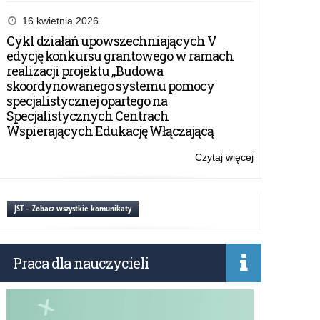
Konkurs
EDUinspirator
16 kwietnia 2026
i
Cykl działań upowszechniających V
Młody
edycję konkursu grantowego w ramach
EDUinspirator:
realizacji projektu „Budowa
Nowe
skoordynowanego systemu pomocy
horyzonty
specjalistycznej opartego na
w
Specjalistycznych Centrach
edukacji
Wspierających Edukację Włączającą
Czytaj więcej
o:
Konkurs
EDUinspirator
i
JST – Zobacz wszystkie komunikaty
Młody
EDUinspirator:
Nowe
Praca dla nauczycieli
horyzonty
w
edukacji