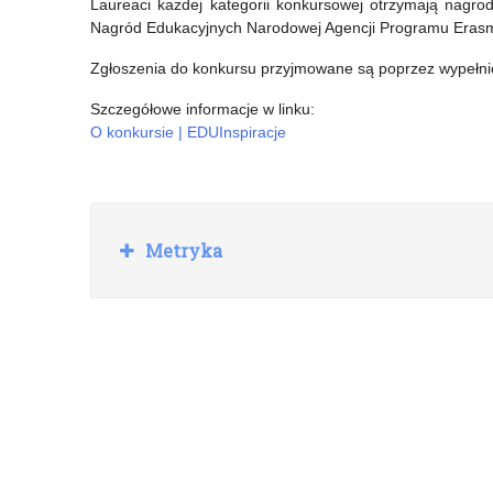
Laureaci każdej kategorii konkursowej otrzymają nagr
Nagród Edukacyjnych Narodowej Agencji Programu Erasmu
Zgłoszenia do konkursu przyjmowane są poprzez wypełni
Szczegółowe informacje w linku:
O konkursie | EDUInspiracje
R
Metryka
o
z
w
i
ń