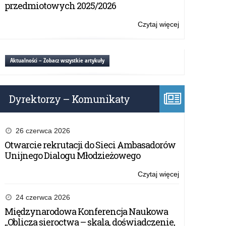
Młody
przedmiotowych 2025/2026
EDUinspirator:
Nowe
Czytaj więcej
o:
horyzonty
Konkurs
w
EDUinspirator
edukacji
i
Aktualności – Zobacz wszystkie artykuły
Młody
EDUinspirator:
Nowe
Dyrektorzy – Komunikaty
horyzonty
w
edukacji
26 czerwca 2026
Otwarcie rekrutacji do Sieci Ambasadorów
Unijnego Dialogu Młodzieżowego
Czytaj więcej
o:
Konkurs
EDUinspirator
24 czerwca 2026
i
Międzynarodowa Konferencja Naukowa
Młody
„Oblicza sieroctwa – skala, doświadczenie,