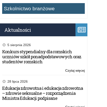
Szkolnictwo branżowe
Aktualności
5 sierpnia 2026
Konkurs stypendialny dla romskich
uczniów szkół ponadpodstawowych oraz
studentów romskich
Czytaj więcej
o:
Konkurs
EDUinspirator
28 lipca 2026
i
Edukacja zdrowotna i edukacja zdrowotna
Młody
– zdrowie seksualne – rozporządzenia
EDUinspirator:
Ministra Edukacji podpisane
Nowe
horyzonty