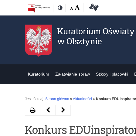
Przejdź
Przejdź
Dostępność
Rozmiar
Domyślna
Wielka
Deklaracja
Kontrast
do
do
czcionki:
dostępności
treśći
nawigacji
Kuratorium Oświaty
w Olsztynie
Kuratorium
Załatwianie spraw
Szkoły i placówki
Jesteś tutaj:
Strona główna
»
Aktualności
»
Konkurs EDUinspirator
Drukuj
Następny
Poprzedni
artykuł
artykuł
Konkurs EDUinspirator
„Bez
Uwaga