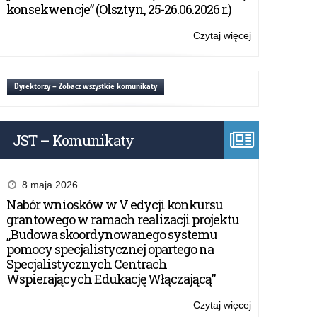
EDUinspirator:
konsekwencje” (Olsztyn, 25-26.06.2026 r.)
Nowe
horyzonty
Czytaj więcej
o:
w
Konkurs
edukacji
EDUinspirator
i
Dyrektorzy – Zobacz wszystkie komunikaty
Młody
EDUinspirator:
Nowe
JST – Komunikaty
horyzonty
w
edukacji
8 maja 2026
Nabór wniosków w V edycji konkursu
grantowego w ramach realizacji projektu
„Budowa skoordynowanego systemu
pomocy specjalistycznej opartego na
Specjalistycznych Centrach
Wspierających Edukację Włączającą”
Czytaj więcej
o: