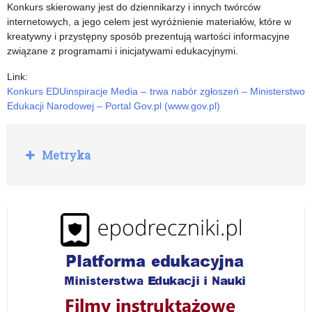
„Podróże
systemie
Konkurs skierowany jest do dziennikarzy i innych twórców
internetowych, a jego celem jest wyróżnienie materiałów, które w
z
oświaty
kreatywny i przystępny sposób prezentują wartości informacyjne
klasą”
oraz
związane z programami i inicjatywami edukacyjnymi.
niektórych
Link:
Konkurs EDUinspiracje Media – trwa nabór zgłoszeń – Ministerstwo
innych
Edukacji Narodowej – Portal Gov.pl (www.gov.pl)
ustaw
R
Metryka
o
z
w
i
ń