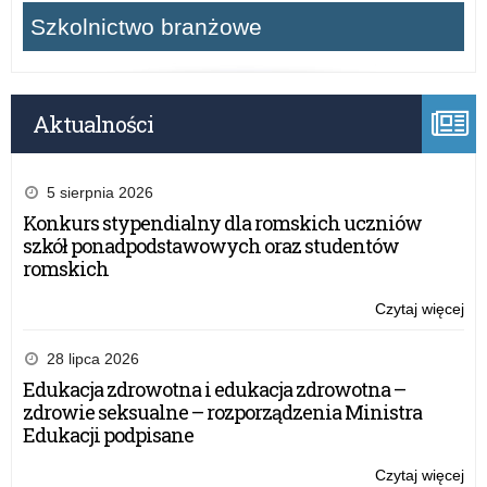
Szkolnictwo branżowe
Aktualności
5 sierpnia 2026
Konkurs stypendialny dla romskich uczniów
szkół ponadpodstawowych oraz studentów
romskich
Czytaj więcej
o:
Ko
EDU
28 lipca 2026
Me
Edukacja zdrowotna i edukacja zdrowotna –
–
zdrowie seksualne – rozporządzenia Ministra
trw
Edukacji podpisane
na
zgł
Czytaj więcej
o: