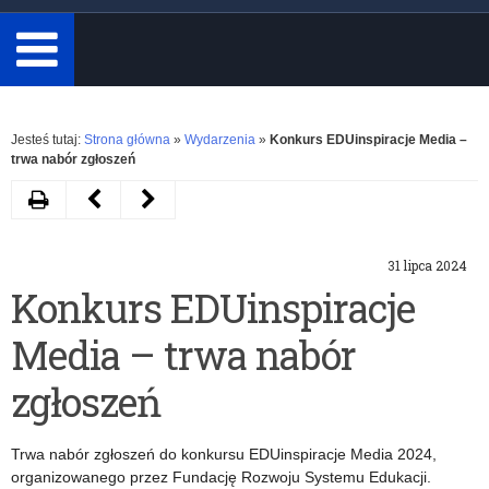
minimum
3
znaki.
Rozwiń
Jesteś tutaj:
Strona główna
»
Wydarzenia
»
Konkurs EDUinspiracje Media –
trwa nabór zgłoszeń
Drukuj
Następny
Poprzedni
artykuł
artykuł
31 lipca 2024
Dodatkowe
Projekt
Konkurs EDUinspiracje
20
ustawy
Media – trwa nabór
milionów
o
zł
zmianie
zgłoszeń
na
ustawy
Trwa nabór zgłoszeń do konkursu EDUinspiracje Media 2024,
program
o
organizowanego przez Fundację Rozwoju Systemu Edukacji.