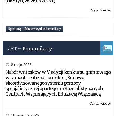
(Olsztyn, 25-26.06.2026 r.)
na
zgł
Czytaj więcej
o:
Ko
EDU
Me
Dyrektorzy – Zobacz wszystkie komunikaty
–
trw
na
JST – Komunikaty
zgł
8 maja 2026
Nabór wniosków w V edycji konkursu grantowego
w ramach realizacji projektu „Budowa
skoordynowanego systemu pomocy
specjalistycznej opartego na Specjalistycznych
Centrach Wspierających Edukację Włączającą”
Czytaj więcej
o:
Ko
EDU
16 kwietnia 2026