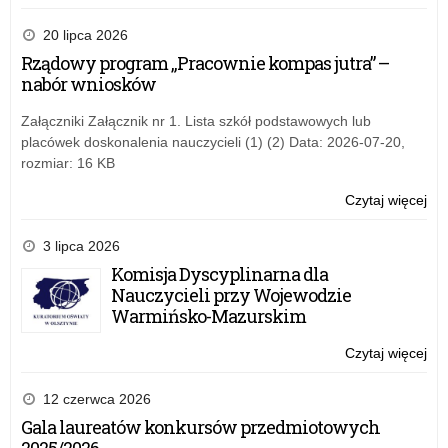
Ko
EDU
20 lipca 2026
Me
Rządowy program „Pracownie kompas jutra” –
–
nabór wniosków
trw
na
Załączniki Załącznik nr 1. Lista szkół podstawowych lub
zgł
placówek doskonalenia nauczycieli (1) (2) Data: 2026-07-20,
rozmiar: 16 KB
Czytaj więcej
o:
Ko
EDU
3 lipca 2026
Me
Komisja Dyscyplinarna dla
–
Nauczycieli przy Wojewodzie
trw
Warmińsko-Mazurskim
na
zgł
Czytaj więcej
o:
Ko
EDU
12 czerwca 2026
Me
Gala laureatów konkursów przedmiotowych
–