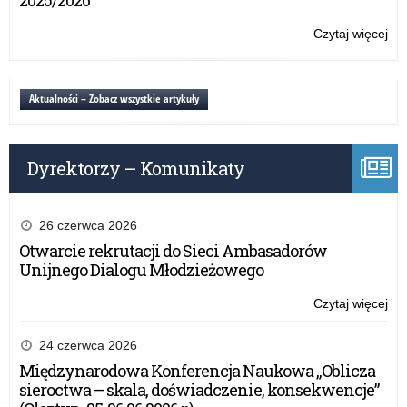
2025/2026
trw
na
Czytaj więcej
o:
zgł
Ko
EDU
Me
Aktualności – Zobacz wszystkie artykuły
–
trw
na
Dyrektorzy – Komunikaty
zgł
26 czerwca 2026
Otwarcie rekrutacji do Sieci Ambasadorów
Unijnego Dialogu Młodzieżowego
Czytaj więcej
o:
Ko
EDU
24 czerwca 2026
Me
Międzynarodowa Konferencja Naukowa „Oblicza
–
sieroctwa – skala, doświadczenie, konsekwencje”
trw