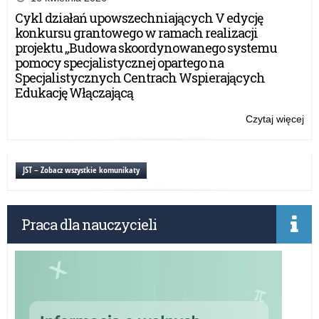
Me
Cykl działań upowszechniających V edycję
–
konkursu grantowego w ramach realizacji
trw
projektu „Budowa skoordynowanego systemu
na
pomocy specjalistycznej opartego na
zgł
Specjalistycznych Centrach Wspierających
Edukację Włączającą
Czytaj więcej
o:
Ko
EDU
Me
JST – Zobacz wszystkie komunikaty
–
trw
na
Praca dla nauczycieli
zgł