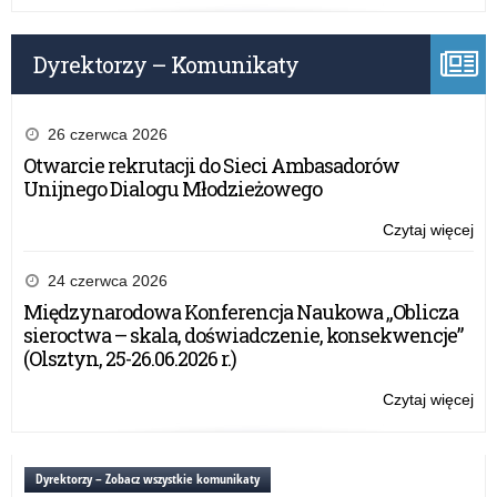
Dyrektorzy – Komunikaty
26 czerwca 2026
Otwarcie rekrutacji do Sieci Ambasadorów
Unijnego Dialogu Młodzieżowego
Czytaj więcej
o:
Kla
inf
24 czerwca 2026
Międzynarodowa Konferencja Naukowa „Oblicza
sieroctwa – skala, doświadczenie, konsekwencje”
(Olsztyn, 25-26.06.2026 r.)
Czytaj więcej
o:
Kla
inf
Dyrektorzy – Zobacz wszystkie komunikaty