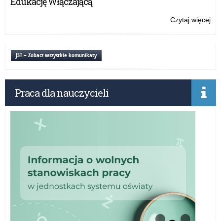
Edukację Włączającą
Czytaj więcej
o:
Kla
inf
JST – Zobacz wszystkie komunikaty
Praca dla nauczycieli