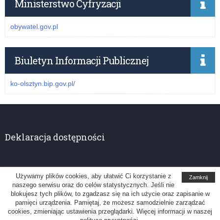
Ministerstwo Cyfryzacji
obywatel.gov.pl
Biuletyn Informacji Publicznej
ko-olsztyn.bip.gov.pl/
Deklaracja dostępności
Używamy plików cookies, aby ułatwić Ci korzystanie z
Zamknij
naszego serwisu oraz do celów statystycznych. Jeśli nie
Kuratorium Oświaty w Olsztynie
blokujesz tych plików, to zgadzasz się na ich użycie oraz zapisanie w
pamięci urządzenia. Pamiętaj, że możesz samodzielnie zarządzać
Uwagi, sugestie: administrator@ko.olsztyn.pl
cookies, zmieniając ustawienia przeglądarki. Więcej informacji w naszej