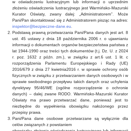
w oświadczeniu lustracyjnym lub informacji o uprzednim
dyrektora
złożeniu oświadczenia lustracyjnego jest Warmińsko-Mazurski
Kurator Oświaty, zwany dalej: „Administratorem”. Może
szkoły
Pani/Pan skontaktować się z Administratorem pisząc na adres:
publicznej
inspektor@bezpieczne-dane.eu
.
Podstawą prawną przetwarzania Pani/Pana danych jest art. 8
ust. 45 ustawy z dnia 18 października 2006 r. o ujawnianiu
informacji o dokumentach organów bezpieczeństwa państwa z
lat 1944-1990 oraz treści tych dokumentów (t.j. Dz. U. z 2024
r. poz. 1632 z późn. zm.), w związku z art.6 ust. 1 lit. c
rozporządzenia Parlamentu Europejskiego i Rady (UE)
2016/679 z dnia 27 kwietnia2016 r. w sprawie ochrony osób
fizycznych w związku z przetwarzaniem danych osobowych i w
sprawie swobodnego przepływu takich danych oraz uchylenia
dyrektywy 95/46/WE (ogólne rozporządzenie o ochronie
danych) – dalej zwane RODO. Warmińsko-Mazurski Kurator
Oświaty ma prawo przetwarzać dane, ponieważ jest to
niezbędne do wypełnienia obowiązku nałożonego przez
przepisy prawa.
Pani/Pana dane osobowe przetwarzane są wyłącznie dla
celów związanych z powstaniem
obowiązku złożenia oświadczenia lustracyjnego lub informacji