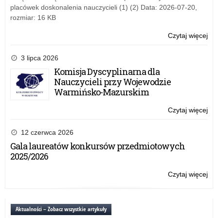
placówek doskonalenia nauczycieli (1) (2) Data: 2026-07-20,
rozmiar: 16 KB
Czytaj więcej
o:
Kla
inf
3 lipca 2026
Komisja Dyscyplinarna dla
Nauczycieli przy Wojewodzie
Warmińsko-Mazurskim
Czytaj więcej
o:
Kla
inf
12 czerwca 2026
Gala laureatów konkursów przedmiotowych
2025/2026
Czytaj więcej
o:
Kla
inf
Aktualności – Zobacz wszystkie artykuły