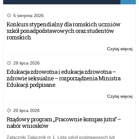
5 sierpnia 2026
Konkurs stypendialny dla romskich uczniów
szkół ponadpodstawowych oraz studentów
romskich
Czytaj więcej
o:
Kla
inf
28 lipca 2026
Edukacja zdrowotna i edukacja zdrowotna –
zdrowie seksualne – rozporządzenia Ministra
Edukacji podpisane
Czytaj więcej
o:
Kla
inf
20 lipca 2026
Rządowy program „Pracownie kompas jutra” –
nabór wniosków
Załączniki Załącznik nr 1. Lista szkół podstawowych lub