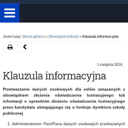
minimum
3
znaki.
Rozwiń
Jesteś tutaj:
Strona główna
»
Obowiązek lustracji
»
Klauzula informacyjna
Drukuj
Następny
artykuł
1 sierpnia 2024
Lustracja
Klauzula informacyjna
–
oświadczenie
Przetwarzanie danych osobowych dla celów związanych z
lustracyjne
obowiązkiem złożenia oświadczenia lustracyjnego lub
informacji o uprzednim złożeniu oświadczenia lustracyjnego
kandydata
przez kandydata ubiegającego się o funkcje dyrektora szkoły
publicznej
na
Administratorem Pani/Pana danych osobowych przekazanych
stanowisko