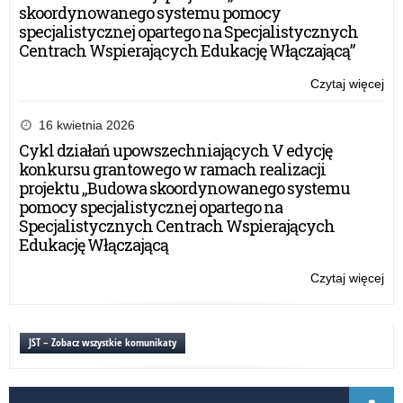
skoordynowanego systemu pomocy
specjalistycznej opartego na Specjalistycznych
Centrach Wspierających Edukację Włączającą”
Czytaj więcej
o:
Por
pt.
16 kwietnia 2026
„W
Cykl działań upowszechniających V edycję
dzi
konkursu grantowego w ramach realizacji
w
projektu „Budowa skoordynowanego systemu
int
pomocy specjalistycznej opartego na
Pu
Specjalistycznych Centrach Wspierających
czy
Edukację Włączającą
nie
Czytaj więcej
o:
Por
pt.
„W
JST – Zobacz wszystkie komunikaty
dzi
w
int