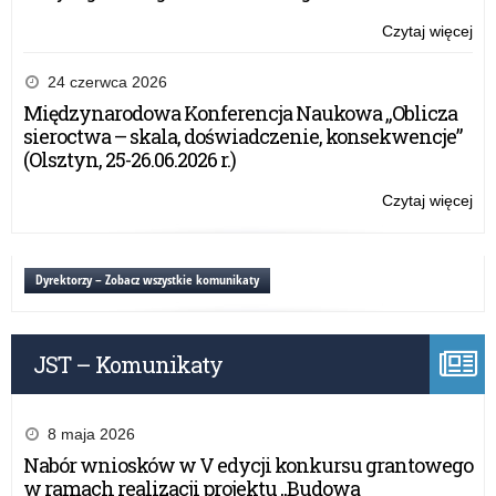
Czytaj więcej
o:
Por
pt.
24 czerwca 2026
„W
Międzynarodowa Konferencja Naukowa „Oblicza
dzi
sieroctwa – skala, doświadczenie, konsekwencje”
w
(Olsztyn, 25-26.06.2026 r.)
int
Pu
Czytaj więcej
o:
czy
Por
nie
pt.
„W
Dyrektorzy – Zobacz wszystkie komunikaty
dzi
w
int
JST – Komunikaty
Pu
czy
nie
8 maja 2026
Nabór wniosków w V edycji konkursu grantowego
w ramach realizacji projektu „Budowa