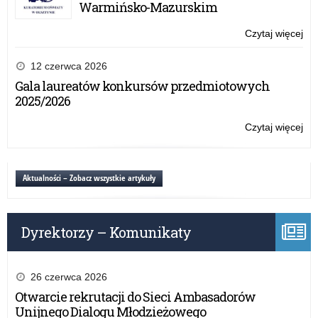
Warmińsko-Mazurskim
int
Pu
Czytaj więcej
o:
czy
Por
nie
pt.
12 czerwca 2026
„W
Gala laureatów konkursów przedmiotowych
dzi
2025/2026
w
int
Czytaj więcej
o:
Pu
Por
czy
pt.
nie
„W
Aktualności – Zobacz wszystkie artykuły
dzi
w
int
Dyrektorzy – Komunikaty
Pu
czy
nie
26 czerwca 2026
Otwarcie rekrutacji do Sieci Ambasadorów
Unijnego Dialogu Młodzieżowego