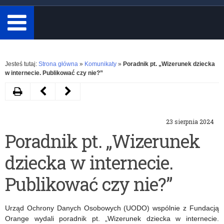
minimum
3
znaki.
Rozwiń
Jesteś tutaj:
Strona główna
»
Komunikaty
»
Poradnik pt. „Wizerunek dziecka
w internecie. Publikować czy nie?”
Drukuj
Następny
Poprzedni
artykuł
artykuł
23 sierpnia 2024
Szkolenie
Konkurs
Poradnik pt. „Wizerunek
dla
„Klimatyczny
dziecka w internecie.
nauczycieli
Człowiek
w
Roku”
Publikować czy nie?”
Państwowym
Urząd Ochrony Danych Osobowych (UODO) wspólnie z Fundacją
Muzeum
Orange wydali poradnik pt. „Wizerunek dziecka w internecie.