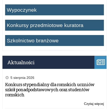
Wypoczynek
Konkursy przedmiotowe kuratora
Szkolnictwo branżowe
Aktualności
5 sierpnia 2026
Konkurs stypendialny dla romskich uczniów
szkół ponadpodstawowych oraz studentów
romskich
Czytaj więcej
o:
Por