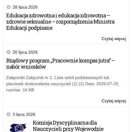
pt.
28 lipca 2026
„W
Edukacja zdrowotna i edukacja zdrowotna –
dzi
zdrowie seksualne – rozporządzenia Ministra
w
Edukacji podpisane
int
Pu
Czytaj więcej
o:
czy
Por
nie
pt.
20 lipca 2026
„W
Rządowy program „Pracownie kompas jutra” –
dzi
nabór wniosków
w
int
Załączniki Załącznik nr 1. Lista szkół podstawowych lub
Pu
placówek doskonalenia nauczycieli (1) (2) Data: 2026-07-20,
czy
rozmiar: 16 KB
nie
Czytaj więcej
o:
Por
pt.
3 lipca 2026
„W
Komisja Dyscyplinarna dla
dzi
Nauczycieli przy Wojewodzie
w