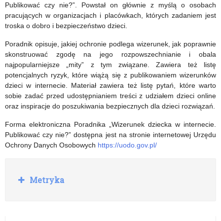
na
Publikować czy nie?”. Powstał on głównie z myślą o osobach
pracujących w organizacjach i placówkach, których zadaniem jest
Majdanku
troska o dobro i bezpieczeństwo dzieci.
Poradnik opisuje, jakiej ochronie podlega wizerunek, jak poprawnie
skonstruować zgodę na jego rozpowszechnianie i obala
najpopularniejsze „mity” z tym związane. Zawiera też listę
potencjalnych ryzyk, które wiążą się z publikowaniem wizerunków
dzieci w internecie. Materiał zawiera też listę pytań, które warto
sobie zadać przed udostępnianiem treści z udziałem dzieci online
oraz inspiracje do poszukiwania bezpiecznych dla dzieci rozwiązań.
Forma elektroniczna Poradnika „Wizerunek dziecka w internecie.
Publikować czy nie?” dostępna jest na stronie internetowej Urzędu
Ochrony Danych Osobowych
https://uodo.gov.pl/
R
Metryka
o
z
w
i