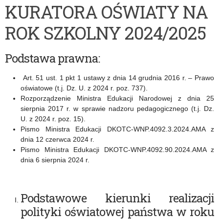
KURATORA OŚWIATY NA
szkolenie
OŚWIATY
ROK SZKOLNY 2024/2025
dla
z
pracowników
dnia
Podstawa prawna:
przedszkoli,
29
szkół
sierpnia
Art. 51 ust. 1 pkt 1 ustawy z dnia 14 grudnia 2016 r. – Prawo
oświatowe (t.j. Dz. U. z 2024 r. poz. 737).
podstawowych
2024
Rozporządzenie Ministra Edukacji Narodowej z dnia 25
sierpnia 2017 r. w sprawie nadzoru pedagogicznego (t.j. Dz.
i
r.
U. z 2024 r. poz. 15).
ponadpodstawowych
w
Pismo Ministra Edukacji DKOTC-WNP.4092.3.2024.AMA z
dnia 12 czerwca 2024 r.
sprawie
Pismo Ministra Edukacji DKOTC-WNP.4092.90.2024.AMA z
dnia 6 sierpnia 2024 r.
Planu
nadzoru
pedagogicznego
Podstawowe kierunki realizacji
polityki oświatowej państwa w roku
Warmińsko-