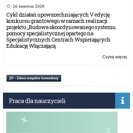
NA
16 kwietnia 2026
PE
Cykl działań upowszechniających V edycję
WA
konkursu grantowego w ramach realizacji
MA
projektu „Budowa skoordynowanego systemu
KU
pomocy specjalistycznej opartego na
OŚ
Specjalistycznych Centrach Wspierających
NA
Edukację Włączającą
RO
SZ
Czytaj więcej
o:
20
PL
NA
PE
JST – Zobacz wszystkie komunikaty
WA
MA
KU
Praca dla nauczycieli
OŚ
NA
RO
SZ
20