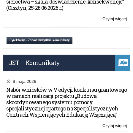
sieroctwa – skala, doświadczenie, konsekwencje”
MA
(Olsztyn, 25-26.06.2026 r.)
KU
OŚ
Czytaj więcej
o:
NA
PL
RO
NA
SZ
PE
Dyrektorzy – Zobacz wszystkie komunikaty
20
WA
MA
KU
JST – Komunikaty
OŚ
NA
RO
SZ
8 maja 2026
20
Nabór wniosków w V edycji konkursu grantowego
w ramach realizacji projektu „Budowa
skoordynowanego systemu pomocy
specjalistycznej opartego na Specjalistycznych
Centrach Wspierających Edukację Włączającą”
Czytaj więcej
o:
PL