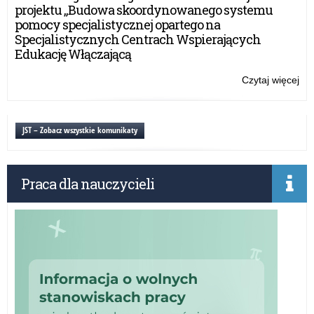
Kur
projektu „Budowa skoordynowanego systemu
Oś
pomocy specjalistycznej opartego na
w
Specjalistycznych Centrach Wspierających
Ols
Edukację Włączającą
Czytaj więcej
o:
Ro
za
ko
JST – Zobacz wszystkie komunikaty
w
Kur
Oś
Praca dla nauczycieli
w
Ols