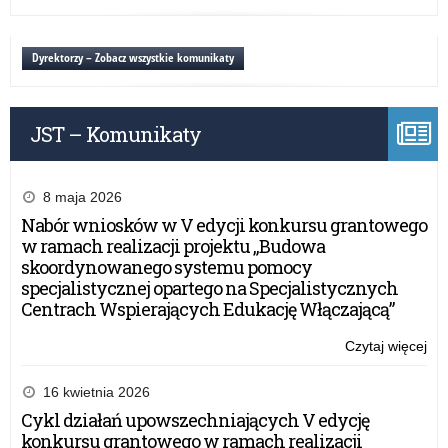
Ols
Ro
za
ko
Dyrektorzy – Zobacz wszystkie komunikaty
w
Kur
Oś
JST – Komunikaty
w
Ols
8 maja 2026
Nabór wniosków w V edycji konkursu grantowego
w ramach realizacji projektu „Budowa
skoordynowanego systemu pomocy
specjalistycznej opartego na Specjalistycznych
Centrach Wspierających Edukację Włączającą”
Czytaj więcej
o:
Ro
za
16 kwietnia 2026
ko
Cykl działań upowszechniających V edycję
w
konkursu grantowego w ramach realizacji