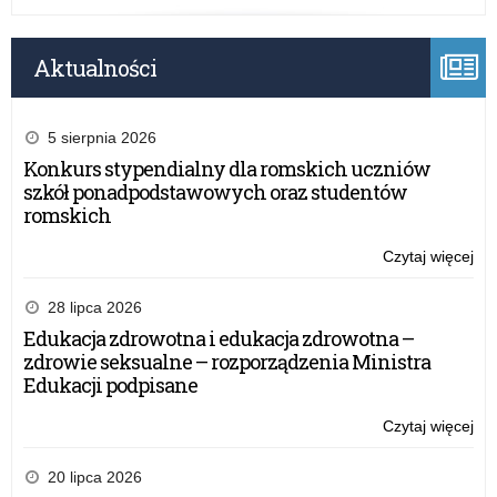
Aktualności
5 sierpnia 2026
Konkurs stypendialny dla romskich uczniów
szkół ponadpodstawowych oraz studentów
romskich
Czytaj więcej
o:
Ro
za
28 lipca 2026
ko
Edukacja zdrowotna i edukacja zdrowotna –
w
zdrowie seksualne – rozporządzenia Ministra
Kur
Edukacji podpisane
Oś
w
Czytaj więcej
o:
Ols
Ro
za
20 lipca 2026
ko