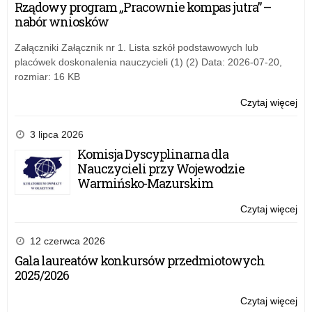
Rządowy program „Pracownie kompas jutra” –
w
nabór wniosków
Kur
Oś
Załączniki Załącznik nr 1. Lista szkół podstawowych lub
w
placówek doskonalenia nauczycieli (1) (2) Data: 2026-07-20,
Ols
rozmiar: 16 KB
Czytaj więcej
o:
Ro
za
3 lipca 2026
ko
Komisja Dyscyplinarna dla
w
Nauczycieli przy Wojewodzie
Kur
Warmińsko-Mazurskim
Oś
w
Czytaj więcej
o:
Ols
Ro
za
12 czerwca 2026
ko
Gala laureatów konkursów przedmiotowych
w
2025/2026
Kur
Oś
Czytaj więcej
o:
w