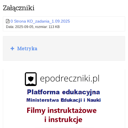
Załączniki
0 Strona KO_zadania_1.09.2025
Data: 2025-09-05, rozmiar: 113 KB
R
Metryka
o
z
w
i
ń