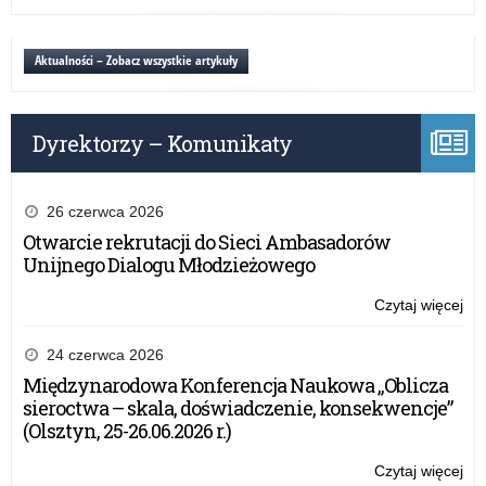
Ro
Ols
za
ko
Aktualności – Zobacz wszystkie artykuły
w
Kur
Oś
Dyrektorzy – Komunikaty
w
Ols
26 czerwca 2026
Otwarcie rekrutacji do Sieci Ambasadorów
Unijnego Dialogu Młodzieżowego
Czytaj więcej
o:
Ro
za
24 czerwca 2026
ko
Międzynarodowa Konferencja Naukowa „Oblicza
w
sieroctwa – skala, doświadczenie, konsekwencje”
Kur
(Olsztyn, 25-26.06.2026 r.)
Oś
w
Czytaj więcej
o: