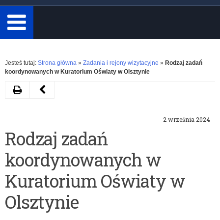
minimum
3
znaki.
Rozwiń
Jesteś tutaj:
Strona główna
»
Zadania i rejony wizytacyjne
»
Rodzaj zadań
koordynowanych w Kuratorium Oświaty w Olsztynie
Drukuj
Następny
artykuł
2 września 2024
Rejony
Rodzaj zadań
wizytacyjne
koordynowanych w
w
Kuratorium
Kuratorium Oświaty w
Oświaty
Olsztynie
w