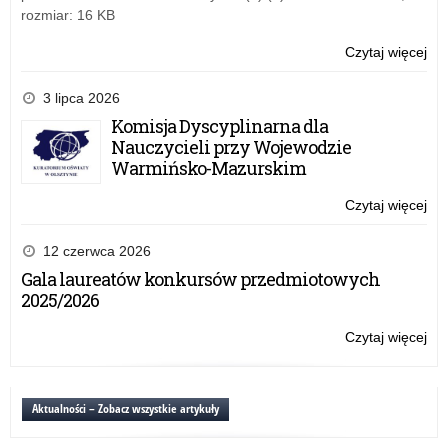
nau
rozmiar: 16 KB
dy
Czytaj więcej
o:
Uro
wr
3 lipca 2026
ak
Komisja Dyscyplinarna dla
na
Nauczycieli przy Wojewodzie
sto
Warmińsko-Mazurskim
aw
za
Czytaj więcej
o:
nau
Uro
dy
wr
12 czerwca 2026
ak
Gala laureatów konkursów przedmiotowych
na
2025/2026
sto
aw
Czytaj więcej
o:
za
Uro
nau
wr
dy
ak
Aktualności – Zobacz wszystkie artykuły
na
sto