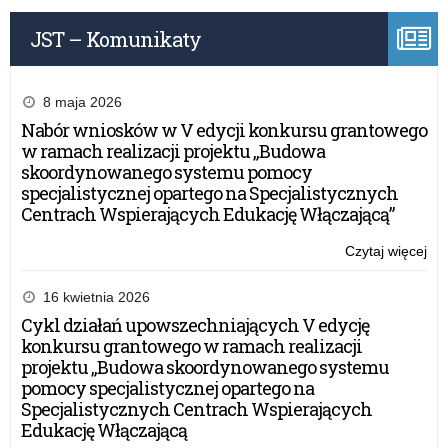
aw
JST – Komunikaty
za
nau
dy
8 maja 2026
Nabór wniosków w V edycji konkursu grantowego
w ramach realizacji projektu „Budowa
skoordynowanego systemu pomocy
specjalistycznej opartego na Specjalistycznych
Centrach Wspierających Edukację Włączającą”
Czytaj więcej
o:
Uro
wr
16 kwietnia 2026
ak
Cykl działań upowszechniających V edycję
na
konkursu grantowego w ramach realizacji
sto
projektu „Budowa skoordynowanego systemu
aw
pomocy specjalistycznej opartego na
za
Specjalistycznych Centrach Wspierających
nau
Edukację Włączającą
dy