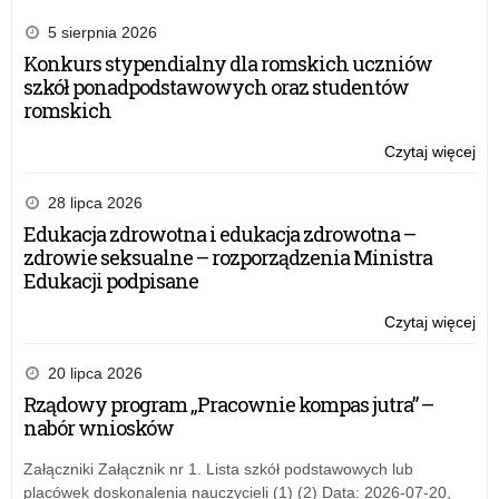
5 sierpnia 2026
Konkurs stypendialny dla romskich uczniów
szkół ponadpodstawowych oraz studentów
romskich
Czytaj więcej
o:
Uro
wr
28 lipca 2026
ak
Edukacja zdrowotna i edukacja zdrowotna –
na
zdrowie seksualne – rozporządzenia Ministra
sto
Edukacji podpisane
aw
za
Czytaj więcej
o:
nau
Uro
dy
wr
20 lipca 2026
ak
Rządowy program „Pracownie kompas jutra” –
na
nabór wniosków
sto
aw
Załączniki Załącznik nr 1. Lista szkół podstawowych lub
za
placówek doskonalenia nauczycieli (1) (2) Data: 2026-07-20,