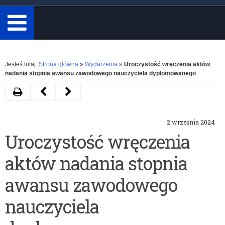
minimum
3
znaki.
Rozwiń
Jesteś tutaj:
Strona główna
»
Wydarzenia
»
Uroczystość wręczenia aktów
nadania stopnia awansu zawodowego nauczyciela dyplomowanego
Drukuj
Następny
Poprzedni
artykuł
artykuł
2 września 2024
Informacje
Życzenia
Uroczystość wręczenia
dla
Warmińsko-
aktów nadania stopnia
dyrektorów
Mazurskiego
szkół
Kuratora
awansu zawodowego
ws.
Oświaty
nauczyciela
CROD
z