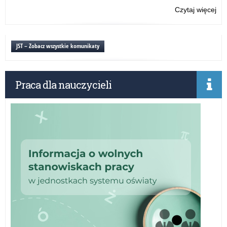
Czytaj więcej
o:
Uro
wr
ak
JST – Zobacz wszystkie komunikaty
na
sto
aw
Praca dla nauczycieli
za
nau
dy