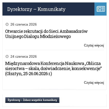
aw
Dyrektorzy – Komunikaty
za
nau
dy
26 czerwca 2026
Otwarcie rekrutacji do Sieci Ambasadorów
Unijnego Dialogu Młodzieżowego
Czytaj więcej
o:
Uro
wr
24 czerwca 2026
ak
Międzynarodowa Konferencja Naukowa „Oblicza
na
sieroctwa – skala, doświadczenie, konsekwencje”
sto
(Olsztyn, 25-26.06.2026 r.)
aw
za
Czytaj więcej
o:
nau
Uro
dy
wr
ak
Dyrektorzy – Zobacz wszystkie komunikaty
na
sto