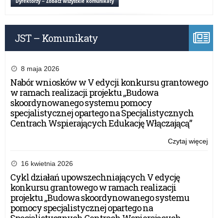
Dyrektorzy – Zobacz wszystkie komunikaty
in
Er
an
JST – Komunikaty
ES
FR
–
Kon
8 maja 2026
Nabór wniosków w V edycji konkursu grantowego
w ramach realizacji projektu „Budowa
skoordynowanego systemu pomocy
specjalistycznej opartego na Specjalistycznych
Centrach Wspierających Edukację Włączającą”
Czytaj więcej
o:
Evi
ba
16 kwietnia 2026
ap
Cykl działań upowszechniających V edycję
in
konkursu grantowego w ramach realizacji
Er
projektu „Budowa skoordynowanego systemu
an
pomocy specjalistycznej opartego na
ES