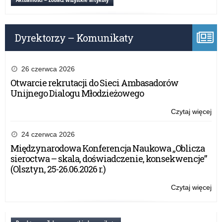
Kon
in
Er
an
Dyrektorzy – Komunikaty
ES
FR
–
Kon
26 czerwca 2026
Otwarcie rekrutacji do Sieci Ambasadorów
Unijnego Dialogu Młodzieżowego
Czytaj więcej
o:
Evi
ba
24 czerwca 2026
ap
Międzynarodowa Konferencja Naukowa „Oblicza
in
sieroctwa – skala, doświadczenie, konsekwencje”
Er
(Olsztyn, 25-26.06.2026 r.)
an
ES
Czytaj więcej
o:
FR
Evi
–
ba
Kon
ap