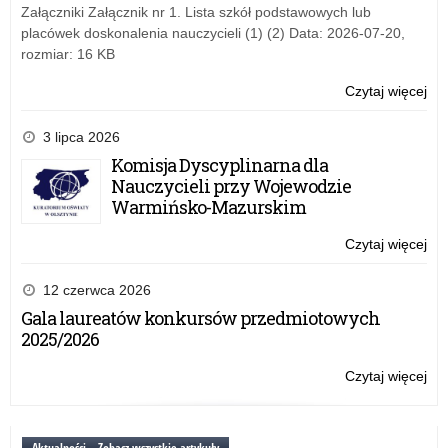
an
Załączniki Załącznik nr 1. Lista szkół podstawowych lub
ES
placówek doskonalenia nauczycieli (1) (2) Data: 2026-07-20,
FR
rozmiar: 16 KB
–
Kon
Czytaj więcej
o:
Evi
ba
3 lipca 2026
ap
Komisja Dyscyplinarna dla
in
Nauczycieli przy Wojewodzie
Er
Warmińsko-Mazurskim
an
ES
Czytaj więcej
o:
FR
Evi
–
ba
12 czerwca 2026
Kon
ap
Gala laureatów konkursów przedmiotowych
in
2025/2026
Er
an
Czytaj więcej
o:
ES
Evi
FR
ba
–
ap
Aktualności – Zobacz wszystkie artykuły