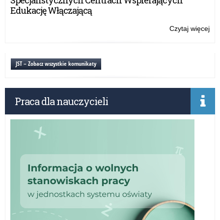
Specjalistycznych Centrach Wspierających
FR
Edukację Włączającą
–
Kon
Czytaj więcej
o:
Evi
ba
ap
JST – Zobacz wszystkie komunikaty
in
Er
an
Praca dla nauczycieli
ES
FR
–
Kon