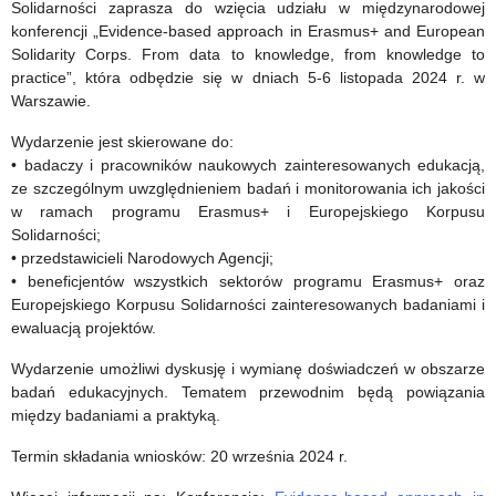
Solidarności zaprasza do wzięcia udziału w międzynarodowej
Warmińsko-
konferencji „Evidence-based approach in Erasmus+ and European
Solidarity Corps. From data to knowledge, from knowledge to
Mazurskim
practice”, która odbędzie się w dniach 5-6 listopada 2024 r. w
Kuratorze
Warszawie.
Oświaty
Wydarzenie jest skierowane do:
• badaczy i pracowników naukowych zainteresowanych edukacją,
ze szczególnym uwzględnieniem badań i monitorowania ich jakości
w ramach programu Erasmus+ i Europejskiego Korpusu
Solidarności;
• przedstawicieli Narodowych Agencji;
• beneficjentów wszystkich sektorów programu Erasmus+ oraz
Europejskiego Korpusu Solidarności zainteresowanych badaniami i
ewaluacją projektów.
Wydarzenie umożliwi dyskusję i wymianę doświadczeń w obszarze
badań edukacyjnych. Tematem przewodnim będą powiązania
między badaniami a praktyką.
Termin składania wniosków: 20 września 2024 r.