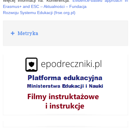
Więcej informacji na: Konferencja:
Evidence-based approach in
Erasmus+ and ESC – Aktualności – Fundacja
Rozwoju Systemu Edukacji (frse.org.pl)
R
Metryka
o
z
w
i
ń