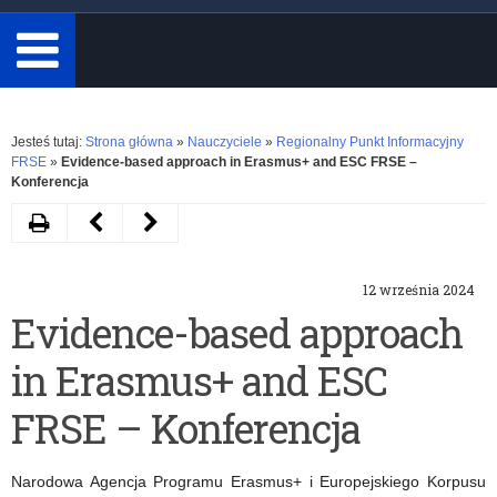
minimum
3
znaki.
Rozwiń
Jesteś tutaj:
Strona główna
»
Nauczyciele
»
Regionalny Punkt Informacyjny
FRSE
»
Evidence-based approach in Erasmus+ and ESC FRSE –
Konferencja
Drukuj
Następny
Poprzedni
artykuł
artykuł
12 września 2024
Rada
#ERASMUSDAYS
Evidence-based approach
Dyrektorów
2024
in Erasmus+ and ESC
ds.
–
Kształcenia
Świętowanie
FRSE – Konferencja
Zawodowego
jedności
Narodowa Agencja Programu Erasmus+ i Europejskiego Korpusu
przy
europejskiej