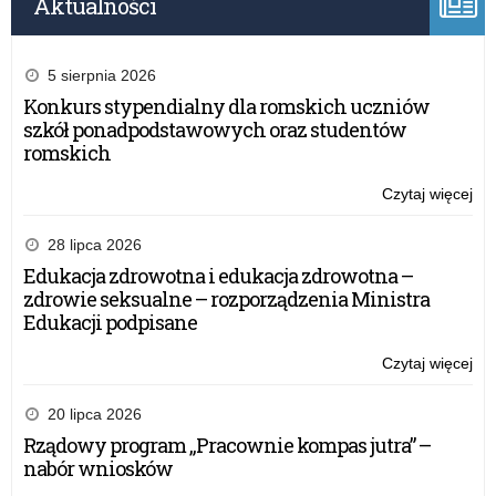
Aktualności
5 sierpnia 2026
Konkurs stypendialny dla romskich uczniów
szkół ponadpodstawowych oraz studentów
romskich
Czytaj więcej
o:
Evi
ba
28 lipca 2026
ap
Edukacja zdrowotna i edukacja zdrowotna –
in
zdrowie seksualne – rozporządzenia Ministra
Er
Edukacji podpisane
an
ES
Czytaj więcej
o:
FR
Evi
–
ba
20 lipca 2026
Kon
ap
Rządowy program „Pracownie kompas jutra” –
in
nabór wniosków
Er