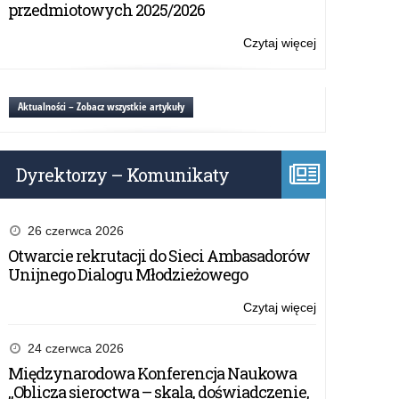
przeciw
przedmiotowych 2025/2026
wirusowi
brodawczaka
Czytaj więcej
o:
ludzkiego
Program
(HPV)
szczepień
zalecanych
Aktualności – Zobacz wszystkie artykuły
przeciw
wirusowi
brodawczaka
Dyrektorzy – Komunikaty
ludzkiego
(HPV)
26 czerwca 2026
Otwarcie rekrutacji do Sieci Ambasadorów
Unijnego Dialogu Młodzieżowego
Czytaj więcej
o:
Program
szczepień
24 czerwca 2026
zalecanych
Międzynarodowa Konferencja Naukowa
przeciw
„Oblicza sieroctwa – skala, doświadczenie,