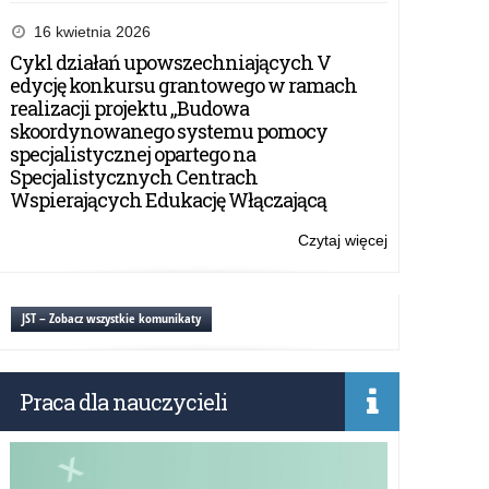
Program
szczepień
16 kwietnia 2026
zalecanych
Cykl działań upowszechniających V
przeciw
edycję konkursu grantowego w ramach
wirusowi
realizacji projektu „Budowa
brodawczaka
skoordynowanego systemu pomocy
ludzkiego
specjalistycznej opartego na
(HPV)
Specjalistycznych Centrach
Wspierających Edukację Włączającą
Czytaj więcej
o:
Program
szczepień
zalecanych
JST – Zobacz wszystkie komunikaty
przeciw
wirusowi
brodawczaka
Praca dla nauczycieli
ludzkiego
(HPV)