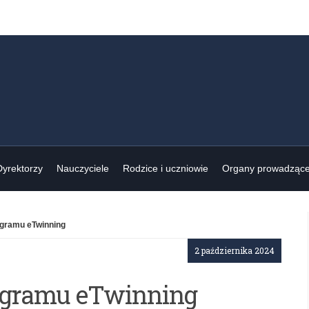
Dyrektorzy
Nauczyciele
Rodzice i uczniowie
Organy prowadząc
ogramu eTwinning
2 października 2024
rogramu eTwinning