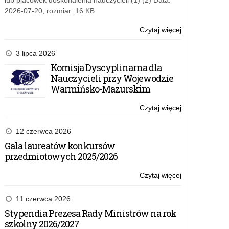
lub placówek doskonalenia nauczycieli (1) (2) Data:
2026-07-20, rozmiar: 16 KB
Czytaj więcej
o:
Oferta
szkoleniowa
3 lipca 2026
programu
Komisja Dyscyplinarna dla
eTwinning
Nauczycieli przy Wojewodzie
Warmińsko-Mazurskim
Czytaj więcej
o:
Oferta
szkoleniowa
12 czerwca 2026
programu
Gala laureatów konkursów
eTwinning
przedmiotowych 2025/2026
Czytaj więcej
o:
Oferta
szkoleniowa
11 czerwca 2026
programu
Stypendia Prezesa Rady Ministrów na rok
eTwinning
szkolny 2026/2027