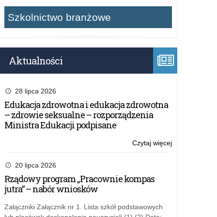
Szkolnictwo branżowe
Aktualności
28 lipca 2026
Edukacja zdrowotna i edukacja zdrowotna
– zdrowie seksualne – rozporządzenia
Ministra Edukacji podpisane
Czytaj więcej
o:
Oferta
szkoleniowa
20 lipca 2026
programu
Rządowy program „Pracownie kompas
eTwinning
jutra” – nabór wniosków
Załączniki Załącznik nr 1. Lista szkół podstawowych