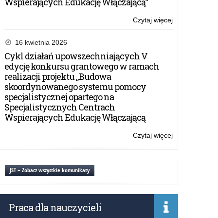
Wspierających Edukację Włączającą”
Czytaj więcej
o:
Oferta
szkoleniowa
16 kwietnia 2026
programu
Cykl działań upowszechniających V
eTwinning
edycję konkursu grantowego w ramach
realizacji projektu „Budowa
skoordynowanego systemu pomocy
specjalistycznej opartego na
Specjalistycznych Centrach
Wspierających Edukację Włączającą
Czytaj więcej
o:
Oferta
szkoleniowa
programu
JST – Zobacz wszystkie komunikaty
eTwinning
Praca dla nauczycieli