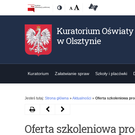
Przejdź
Przejdź
Dostępność
Rozmiar
Domyślna
Wielka
Deklaracja
Kontrast
do
do
czcionki:
dostępności
treśći
nawigacji
Kuratorium Oświaty
w Olsztynie
Kuratorium
Załatwianie spraw
Szkoły i placówki
Jesteś tutaj:
Strona główna
»
Aktualności
»
Oferta szkoleniowa pr
Drukuj
Następny
Poprzedni
artykuł
artykuł
Oferta szkoleniowa p
Uroczystości
9.