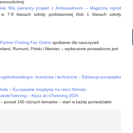
zesnoszkolnej
nline Mój pierwszy projekt z Ambasadorem – Magiczny ogród
 w 7-8 klasach szkoły podstawowej i/lub 1 klasach szkoły
artner Finding Fair Online
spotkanie dla nauczycieli
rdanii, Rumunii, Polski i Niemiec – wydarzenie prowadzone jest
 ogólnokształcące, branżowe i techniczne – Edukacja europejska
koła – Europejskie inicjatywy na rzecz Klimatu
zkoleTwinning – Klucz do eTwinning 2025
– ponad 140 różnych tematów – start w każdy poniedziałek