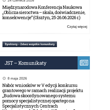
24 czerwca 2026
programu
Międzynarodowa Konferencja Naukowa
eTwinning
„Oblicza sieroctwa – skala, doświadczenie,
konsekwencje” (Olsztyn, 25-26.06.2026 r.)
Czytaj więcej
o:
Oferta
szkoleniowa
programu
Dyrektorzy – Zobacz wszystkie komunikaty
eTwinning
JST – Komunikaty
8 maja 2026
Nabór wniosków w V edycji konkursu
grantowego w ramach realizacji projektu
„Budowa skoordynowanego systemu
pomocy specjalistycznej opartego na
Specjalistycznych Centrach