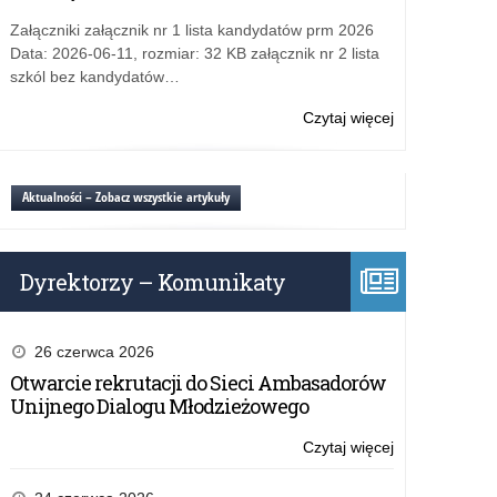
Załączniki załącznik nr 1 lista kandydatów prm 2026
Data: 2026-06-11, rozmiar: 32 KB załącznik nr 2 lista
szkól bez kandydatów…
Czytaj więcej
o:
Oferta
szkoleniowa
programu
Aktualności – Zobacz wszystkie artykuły
eTwinning
Dyrektorzy – Komunikaty
26 czerwca 2026
Otwarcie rekrutacji do Sieci Ambasadorów
Unijnego Dialogu Młodzieżowego
Czytaj więcej
o:
Oferta
szkoleniowa