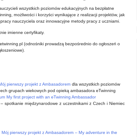
auczycieli wszystkich poziomów edukacyjnych na bezpłatne
ng, możliwości i korzyści wynikające z realizacji projektów, jak
w pracy nauczyciela oraz innowacyjne metody pracy z uczniami.
ie imienne certyfikaty.
etwinning.pl (odnośniki prowadzą bezpośrednio do ogłoszeń o
głoszeniowe).
Mój pierwszy projekt z Ambasadorem
dla wszystkich poziomów
zterech grupach wiekowych pod opieką ambasadora eTwinning
m My first project with an eTwinning Ambassador
+ – spotkanie międzynarodowe z uczestnikami z Czech i Niemiec
e Mój pierwszy projekt z Ambasadorem – My adventure in the