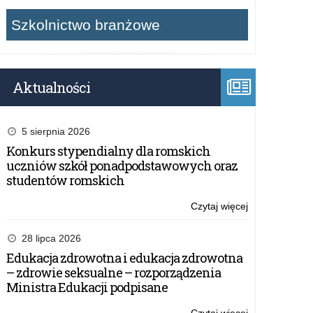
Szkolnictwo branżowe
Aktualności
5 sierpnia 2026
Konkurs stypendialny dla romskich
uczniów szkół ponadpodstawowych oraz
studentów romskich
Czytaj więcej
o:
Konferencja
pn.:
28 lipca 2026
„Terenowa
Edukacja zdrowotna i edukacja zdrowotna
edukacja
– zdrowie seksualne – rozporządzenia
przyrodnicza
Ministra Edukacji podpisane
dzieci
i