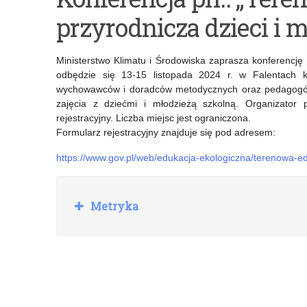
Konferencja
Studia
przyrodnicza dzieci i m
JUNIOR-
podyplomowe
EDU-
dla
Ministerstwo Klimatu i Środowiska zaprasza konferencję 
ŻYWIENIE
nauczycieli
odbędzie się 13-15 listopada 2024 r. w Falentach k
wychowawców i doradców metodycznych oraz pedagogów
(JEŻ-
matematyki
zajęcia z dziećmi i młodzieżą szkolną. Organizator 
Bis)
i
rejestracyjny. Liczba miejsc jest ograniczona.
Formularz rejestracyjny znajduje się pod adresem:
języka
https://www.gov.pl/web/edukacja-ekologiczna/terenowa-ed
obcego
finansowane
R
Metryka
przez
o
z
MEN
w
i
ń