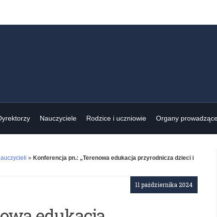
Dyrektorzy
Nauczyciele
Rodzice i uczniowie
Organy prowadząc
auczycieli
»
Konferencja pn.: „Terenowa edukacja przyrodnicza dzieci i
11 października 2024
enowa edukacja