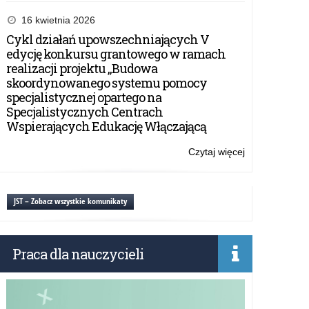
Konferencja
pn.:
16 kwietnia 2026
„Terenowa
Cykl działań upowszechniających V
edukacja
edycję konkursu grantowego w ramach
przyrodnicza
realizacji projektu „Budowa
dzieci
skoordynowanego systemu pomocy
i
specjalistycznej opartego na
młodzieży”.
Specjalistycznych Centrach
Wspierających Edukację Włączającą
Czytaj więcej
o:
Konferencja
pn.:
„Terenowa
JST – Zobacz wszystkie komunikaty
edukacja
przyrodnicza
dzieci
Praca dla nauczycieli
i
młodzieży”.