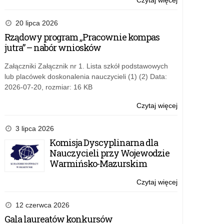
Czytaj więcej
o:
młodzieży”.
Konferencja
pn.:
20 lipca 2026
„Terenowa
Rządowy program „Pracownie kompas
edukacja
jutra” – nabór wniosków
przyrodnicza
dzieci
Załączniki Załącznik nr 1. Lista szkół podstawowych
i
lub placówek doskonalenia nauczycieli (1) (2) Data:
młodzieży”.
2026-07-20, rozmiar: 16 KB
Czytaj więcej
o:
Konferencja
pn.:
3 lipca 2026
„Terenowa
Komisja Dyscyplinarna dla
edukacja
Nauczycieli przy Wojewodzie
przyrodnicza
Warmińsko-Mazurskim
dzieci
i
Czytaj więcej
o:
młodzieży”.
Konferencja
pn.:
12 czerwca 2026
„Terenowa
Gala laureatów konkursów