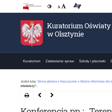
Przejdź
Przejdź
Dostępność
Rozmiar
Domyślna
Wielka
Deklaracja
Kontrast
do
do
czcionki:
dostępności
treśći
nawigacji
Kuratorium Oświaty
w Olsztynie
Kuratorium
Załatwianie spraw
Szkoły i placówki
Jesteś tutaj:
Strona główna
»
Nauczyciele
»
Ważne informacje dla n
młodzieży”.
Drukuj
Następny
Poprzedni
artykuł
artykuł
Konferencja pn.: „Ter