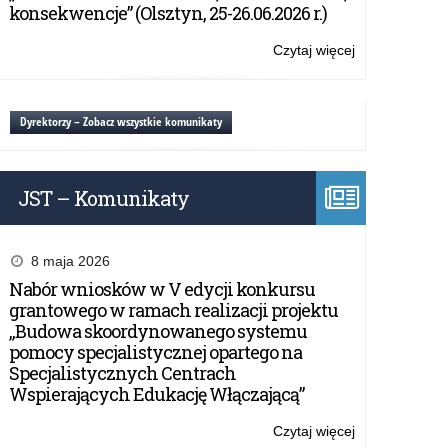
przyrodnicza
konsekwencje” (Olsztyn, 25-26.06.2026 r.)
dzieci
i
Czytaj więcej
o:
młodzieży”.
Konferencja
pn.:
„Terenowa
Dyrektorzy – Zobacz wszystkie komunikaty
edukacja
przyrodnicza
dzieci
JST – Komunikaty
i
młodzieży”.
8 maja 2026
Nabór wniosków w V edycji konkursu
grantowego w ramach realizacji projektu
„Budowa skoordynowanego systemu
pomocy specjalistycznej opartego na
Specjalistycznych Centrach
Wspierających Edukację Włączającą”
Czytaj więcej
o: