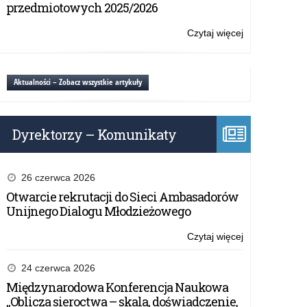
edukacja
przedmiotowych 2025/2026
przyrodnicza
dzieci
Czytaj więcej
o:
i
Konferencja
młodzieży”.
pn.:
„Terenowa
Aktualności – Zobacz wszystkie artykuły
edukacja
przyrodnicza
dzieci
Dyrektorzy – Komunikaty
i
młodzieży”.
26 czerwca 2026
Otwarcie rekrutacji do Sieci Ambasadorów
Unijnego Dialogu Młodzieżowego
Czytaj więcej
o:
Konferencja
pn.:
24 czerwca 2026
„Terenowa
Międzynarodowa Konferencja Naukowa
edukacja
„Oblicza sieroctwa – skala, doświadczenie,