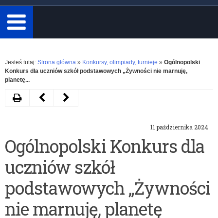
minimum
3
znaki.
Rozwiń
Jesteś tutaj:
Strona główna
»
Konkursy, olimpiady, turnieje
»
Ogólnopolski
Konkurs dla uczniów szkół podstawowych „Żywności nie marnuję,
planetę...
Drukuj
Następny
Poprzedni
artykuł
artykuł
11 października 2024
Ponadwojewódzki
XXX
Ogólnopolski Konkurs dla
Konkurs
Ogólnopolski
uczniów szkół
Budowy
Turniej
i
na
podstawowych „Żywności
Programowania
Najlepszego
nie marnuję, planetę
Robotów
Ucznia