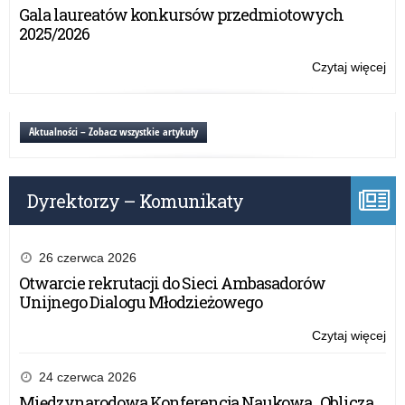
dla
Gala laureatów konkursów przedmiotowych
sza
uc
2025/2026
szk
po
Czytaj więcej
o:
„Ż
Ogó
nie
Ko
mar
dla
Aktualności – Zobacz wszystkie artykuły
pla
uc
sza
szk
po
Dyrektorzy – Komunikaty
„Ż
nie
mar
pla
26 czerwca 2026
sza
Otwarcie rekrutacji do Sieci Ambasadorów
Unijnego Dialogu Młodzieżowego
Czytaj więcej
o:
Ogó
Ko
24 czerwca 2026
dla
Międzynarodowa Konferencja Naukowa „Oblicza