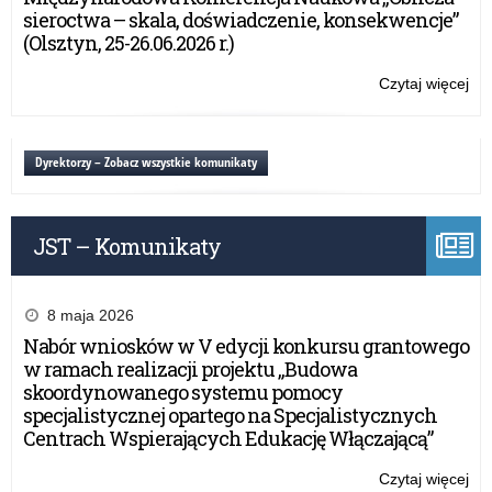
uc
sieroctwa – skala, doświadczenie, konsekwencje”
szk
(Olsztyn, 25-26.06.2026 r.)
po
„Ż
Czytaj więcej
o:
nie
Ogó
mar
Ko
pla
dla
Dyrektorzy – Zobacz wszystkie komunikaty
sza
uc
szk
po
JST – Komunikaty
„Ż
nie
mar
pla
8 maja 2026
sza
Nabór wniosków w V edycji konkursu grantowego
w ramach realizacji projektu „Budowa
skoordynowanego systemu pomocy
specjalistycznej opartego na Specjalistycznych
Centrach Wspierających Edukację Włączającą”
Czytaj więcej
o: