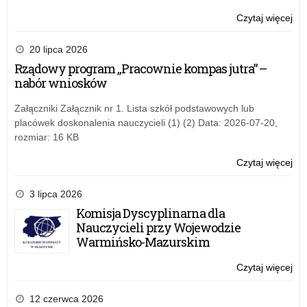
„Ż
Czytaj więcej
o:
nie
Ogó
mar
Ko
20 lipca 2026
pla
dla
Rządowy program „Pracownie kompas jutra” –
sza
uc
nabór wniosków
szk
po
Załączniki Załącznik nr 1. Lista szkół podstawowych lub
„Ż
placówek doskonalenia nauczycieli (1) (2) Data: 2026-07-20,
nie
rozmiar: 16 KB
mar
pla
Czytaj więcej
o:
sza
Ogó
Ko
3 lipca 2026
dla
Komisja Dyscyplinarna dla
uc
Nauczycieli przy Wojewodzie
szk
Warmińsko-Mazurskim
po
„Ż
Czytaj więcej
o:
nie
Ogó
mar
Ko
12 czerwca 2026
pla