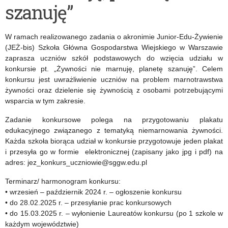
szanuję”
GG
w
ROBOT
Zawodzie
W ramach realizowanego zadania o akronimie Junior-Edu-Żywienie
2025
Cukiernik
(JEŻ-bis) Szkoła Główna Gospodarstwa Wiejskiego w Warszawie
zaprasza uczniów szkół podstawowych do wzięcia udziału w
i
konkursie pt. „Żywności nie marnuję, planetę szanuję”. Celem
konkursu jest uwrażliwienie uczniów na problem marnotrawstwa
Piekarz
żywności oraz dzielenie się żywnością z osobami potrzebującymi
wsparcia w tym zakresie.
Zadanie konkursowe polega na przygotowaniu plakatu
edukacyjnego związanego z tematyką niemarnowania żywności.
Każda szkoła biorąca udział w konkursie przygotowuje jeden plakat
i przesyła go w formie elektronicznej (zapisany jako jpg i pdf) na
adres: jez_konkurs_uczniowie@sggw.edu.pl
Terminarz/ harmonogram konkursu:
• wrzesień – październik 2024 r. – ogłoszenie konkursu
• do 28.02.2025 r. – przesyłanie prac konkursowych
• do 15.03.2025 r. – wyłonienie Laureatów konkursu (po 1 szkole w
każdym województwie)