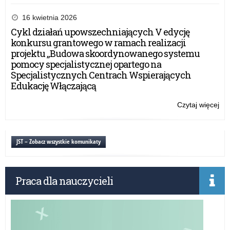
Ogó
Ko
16 kwietnia 2026
dla
Cykl działań upowszechniających V edycję
uc
konkursu grantowego w ramach realizacji
szk
projektu „Budowa skoordynowanego systemu
po
pomocy specjalistycznej opartego na
„Ż
Specjalistycznych Centrach Wspierających
nie
Edukację Włączającą
mar
pla
Czytaj więcej
o:
sza
Ogó
Ko
dla
JST – Zobacz wszystkie komunikaty
uc
szk
po
Praca dla nauczycieli
„Ż
nie
mar
pla
sza