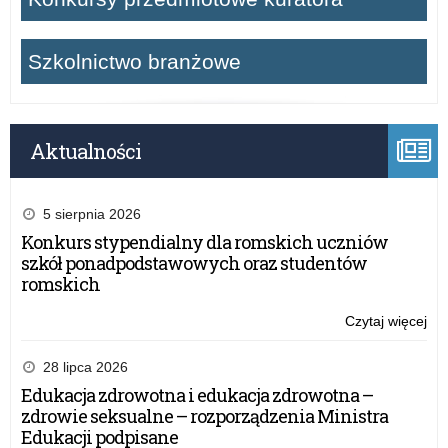
Szkolnictwo branżowe
Aktualności
5 sierpnia 2026
Konkurs stypendialny dla romskich uczniów
szkół ponadpodstawowych oraz studentów
romskich
Czytaj więcej
o:
Ogó
Ko
28 lipca 2026
dla
Edukacja zdrowotna i edukacja zdrowotna –
uc
zdrowie seksualne – rozporządzenia Ministra
szk
Edukacji podpisane
po