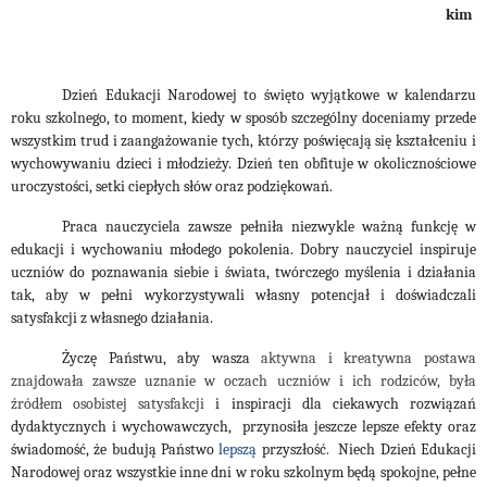
kim
Dzień Edukacji Narodowej to święto wyjątkowe w kalendarzu
roku szkolnego, to moment, kiedy w sposób szczególny doceniamy przede
wszystkim trud i zaangażowanie tych, którzy poświęcają się kształceniu i
wychowywaniu dzieci i młodzieży. Dzień ten obfituje w okolicznościowe
uroczystości, setki ciepłych słów oraz podziękowań.
Praca nauczyciela zawsze pełniła niezwykle ważną funkcję w
edukacji i wychowaniu młodego pokolenia. Dobry nauczyciel inspiruje
uczniów do poznawania siebie i świata, twórczego myślenia i działania
tak, aby w pełni wykorzystywali własny potencjał i doświadczali
satysfakcji z własnego działania.
Życzę Państwu, aby wasza
aktywna i kreatywna postawa
znajdowała zawsze uznanie w oczach uczniów i ich rodziców, była
źródłem osobistej satysfakcji
i inspiracji dla ciekawych rozwiązań
dydaktycznych i wychowawczych, przynosiła jeszcze lepsze efekty oraz
świadomość, że budują Państwo
lepszą
przyszłość
.
Niech Dzień Edukacji
Narodowej oraz wszystkie inne dni w roku szkolnym będą spokojne, pełne