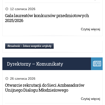
Dn
Ży
Edu
Wa
12 czerwca 2026
Na
Ma
Gala laureatów konkursów przedmiotowych
Kur
2025/2026
Oś
z
Czytaj więcej
o:
oka
Ży
Dn
Wa
Edu
Ma
Aktualności – Zobacz wszystkie artykuły
Na
Kur
Oś
z
Dyrektorzy – Komunikaty
oka
Dn
Edu
Na
26 czerwca 2026
Otwarcie rekrutacji do Sieci Ambasadorów
Unijnego Dialogu Młodzieżowego
Czytaj więcej
o:
Ży