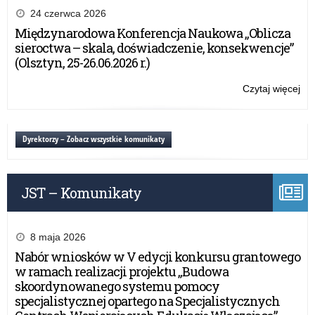
Wa
24 czerwca 2026
Ma
Międzynarodowa Konferencja Naukowa „Oblicza
Kur
sieroctwa – skala, doświadczenie, konsekwencje”
Oś
(Olsztyn, 25-26.06.2026 r.)
z
oka
Czytaj więcej
o:
Dn
Ży
Edu
Wa
Na
Ma
Dyrektorzy – Zobacz wszystkie komunikaty
Kur
Oś
z
JST – Komunikaty
oka
Dn
Edu
Na
8 maja 2026
Nabór wniosków w V edycji konkursu grantowego
w ramach realizacji projektu „Budowa
skoordynowanego systemu pomocy
specjalistycznej opartego na Specjalistycznych