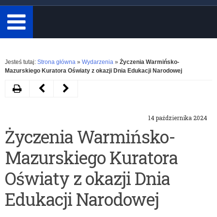
minimum
3
znaki.
Rozwiń
Jesteś tutaj:
Strona główna
»
Wydarzenia
»
Życzenia Warmińsko-
Mazurskiego Kuratora Oświaty z okazji Dnia Edukacji Narodowej
Drukuj
Następny
Poprzedni
artykuł
artykuł
14 października 2024
Spotkanie
„Dziecko
Życzenia Warmińsko-
z
z
Mazurskiego Kuratora
Dyrektorami
cukrzycą”
Ośrodków
–
Oświaty z okazji Dnia
Doskonalenia
szkolenie
Edukacji Narodowej
Nauczycieli
dla