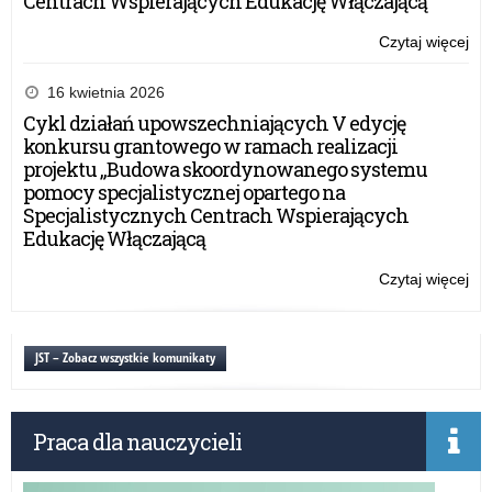
Centrach Wspierających Edukację Włączającą”
Czytaj więcej
o:
Ży
Wa
16 kwietnia 2026
Ma
Cykl działań upowszechniających V edycję
Kur
konkursu grantowego w ramach realizacji
Oś
projektu „Budowa skoordynowanego systemu
z
pomocy specjalistycznej opartego na
oka
Specjalistycznych Centrach Wspierających
Dn
Edukację Włączającą
Edu
Na
Czytaj więcej
o:
Ży
Wa
Ma
JST – Zobacz wszystkie komunikaty
Kur
Oś
z
Praca dla nauczycieli
oka
Dn
Edu