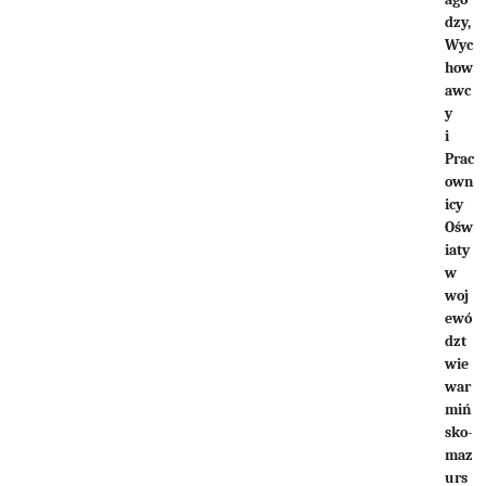
dzy,
Wyc
how
awc
y
i
Prac
own
icy
Ośw
iaty
w
woj
ewó
dzt
wie
war
miń
sko-
maz
urs