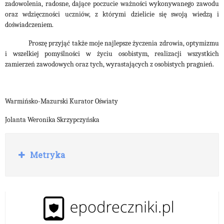
zadowolenia, radosne, dające poczucie ważności wykonywanego zawodu
oraz wdzięczności uczniów, z którymi dzielicie się swoją wiedzą i
doświadczeniem.
Proszę przyjąć także moje najlepsze życzenia zdrowia, optymizmu
i wszelkiej pomyślności w życiu osobistym, realizacji wszystkich
zamierzeń zawodowych oraz tych, wyrastających z osobistych pragnień.
Warmińsko-Mazurski Kurator Oświaty
Jolanta Weronika Skrzypczyńska
R
Metryka
o
z
w
i
ń