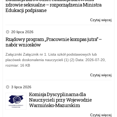
Kur
zdrowie seksualne – rozporządzenia Ministra
Oś
Edukacji podpisane
z
oka
Czytaj więcej
o:
Dn
Ży
Edu
Wa
20 lipca 2026
Na
Ma
Rządowy program „Pracownie kompas jutra” –
Kur
nabór wniosków
Oś
z
Załączniki Załącznik nr 1. Lista szkół podstawowych lub
oka
placówek doskonalenia nauczycieli (1) (2) Data: 2026-07-20,
Dn
rozmiar: 16 KB
Edu
Na
Czytaj więcej
o:
Ży
Wa
3 lipca 2026
Ma
Komisja Dyscyplinarna dla
Kur
Nauczycieli przy Wojewodzie
Oś
Warmińsko-Mazurskim
z
oka
Czytaj więcej
o: