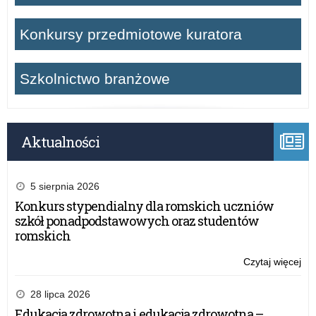
Konkursy przedmiotowe kuratora
Szkolnictwo branżowe
Aktualności
5 sierpnia 2026
Konkurs stypendialny dla romskich uczniów
szkół ponadpodstawowych oraz studentów
romskich
Czytaj więcej
o:
Ży
Wa
28 lipca 2026
Ma
Edukacja zdrowotna i edukacja zdrowotna –