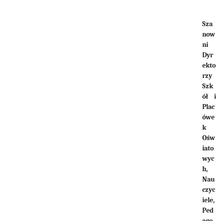
pracowników
przedszkoli,
Sza
now
szkół
ni
podstawowych
Dyr
ekto
i
rzy
ponadpodstawowych
Szk
ół i
Plac
ówe
k
Ośw
iato
wyc
h,
Nau
czyc
iele,
Ped
ago