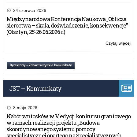
Ro
kur
24 czerwca 2026
dla
Międzynarodowa Konferencja Naukowa „Oblicza
dyr
sieroctwa – skala, doświadczenie, konsekwencje”
szk
(Olsztyn, 25-26.06.2026 r.)
po
i
Czytaj więcej
o:
po
Ro
AD
kur
24
dla
Dyrektorzy – Zobacz wszystkie komunikaty
dyr
szk
po
JST – Komunikaty
i
po
AD
24
8 maja 2026
Nabór wniosków w V edycji konkursu grantowego
w ramach realizacji projektu „Budowa
skoordynowanego systemu pomocy
specjalistycznej opartego na Specjalistycznych