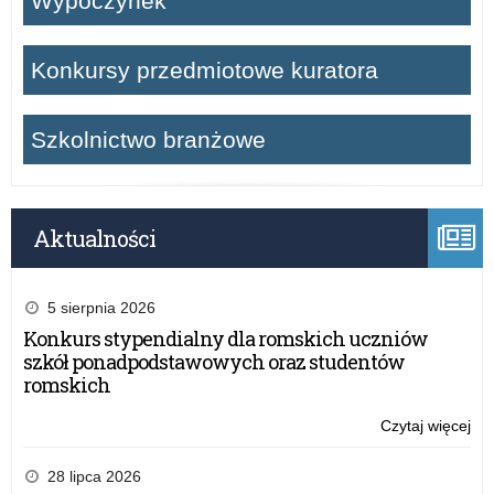
Wypoczynek
Konkursy przedmiotowe kuratora
Szkolnictwo branżowe
Aktualności
5 sierpnia 2026
Konkurs stypendialny dla romskich uczniów
szkół ponadpodstawowych oraz studentów
romskich
Czytaj więcej
o:
Ro
kur
28 lipca 2026