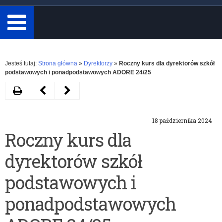
minimum
3
znaki.
Rozwiń
Jesteś tutaj:
Strona główna
»
Dyrektorzy
»
Roczny kurs dla dyrektorów szkół
podstawowych i ponadpodstawowych ADORE 24/25
Drukuj
Następny
Poprzedni
artykuł
artykuł
18 października 2024
Konferencja
Informacja
Roczny kurs dla
ORE
o
dyrektorów szkół
pn.
rozpoczęciu
„Rola
naboru
podstawowych i
i
na
ponadpodstawowych
znaczenie
bezpłatne