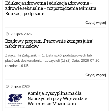
dla
Edukacja zdrowotna i edukacja zdrowotna –
dyr
zdrowie seksualne – rozporządzenia Ministra
szk
Edukacji podpisane
po
i
Czytaj więcej
o:
po
Ro
AD
kur
20 lipca 2026
24
dla
Rządowy program „Pracownie kompas jutra” –
dyr
nabór wniosków
szk
po
Załączniki Załącznik nr 1. Lista szkół podstawowych lub
i
placówek doskonalenia nauczycieli (1) (2) Data: 2026-07-20,
po
rozmiar: 16 KB
AD
24
Czytaj więcej
o:
Ro
kur
3 lipca 2026
dla
Komisja Dyscyplinarna dla
dyr
Nauczycieli przy Wojewodzie
szk
Warmińsko-Mazurskim
po