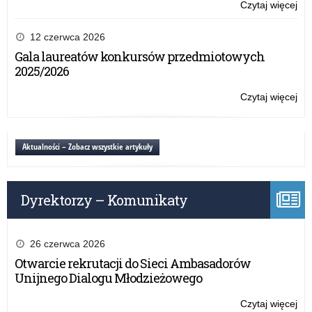
i
Czytaj więcej
o:
po
Ro
AD
kur
12 czerwca 2026
24
dla
Gala laureatów konkursów przedmiotowych
dyr
2025/2026
szk
po
Czytaj więcej
o:
i
Ro
po
kur
AD
dla
Aktualności – Zobacz wszystkie artykuły
24
dyr
szk
po
Dyrektorzy – Komunikaty
i
po
AD
24
26 czerwca 2026
Otwarcie rekrutacji do Sieci Ambasadorów
Unijnego Dialogu Młodzieżowego
Czytaj więcej
o: