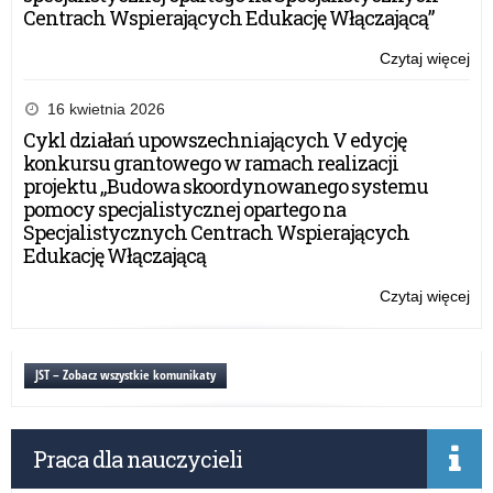
Centrach Wspierających Edukację Włączającą”
Czytaj więcej
o:
Ro
kur
16 kwietnia 2026
dla
Cykl działań upowszechniających V edycję
dyr
konkursu grantowego w ramach realizacji
szk
projektu „Budowa skoordynowanego systemu
po
pomocy specjalistycznej opartego na
i
Specjalistycznych Centrach Wspierających
po
Edukację Włączającą
AD
24
Czytaj więcej
o:
Ro
kur
dla
JST – Zobacz wszystkie komunikaty
dyr
szk
po
Praca dla nauczycieli
i
po