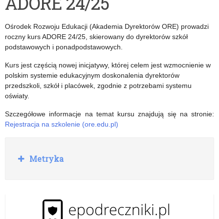
ADORE 24/25
Sektorowych
kwalifikacyjne
Rad
studia
Ośrodek Rozwoju Edukacji (Akademia Dyrektorów ORE) prowadzi
oraz
podyplomowe
roczny kurs ADORE 24/25, skierowany do dyrektorów szkół
podstawowych i ponadpodstawowych.
Klastrów
z
Kurs jest częścią nowej inicjatywy, której celem jest wzmocnienie w
w
zakresu
polskim systemie edukacyjnym doskonalenia dyrektorów
dostosowaniu
kształcenia
przedszkoli, szkół i placówek, zgodnie z potrzebami systemu
oświaty.
szkolnictwa
zawodowego
Szczegółowe informacje na temat kursu znajdują się na stronie:
branżowego
dla
Rejestracja na szkolenie (ore.edu.pl)
do
nauczycieli.
wymagań
R
Metryka
o
rynku
z
w
pracy”
i
ń