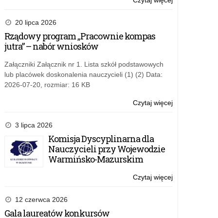
Czytaj więcej
o:
Konkurs
dla
20 lipca 2026
uczniów
Rządowy program „Pracownie kompas
szkół
jutra” – nabór wniosków
ponadpodstaw
„Obiektyw
Załączniki Załącznik nr 1. Lista szkół podstawowych
Obywatelski”
lub placówek doskonalenia nauczycieli (1) (2) Data:
2026-07-20, rozmiar: 16 KB
Czytaj więcej
o:
Konkurs
dla
3 lipca 2026
uczniów
Komisja Dyscyplinarna dla
szkół
Nauczycieli przy Wojewodzie
ponadpodstaw
Warmińsko-Mazurskim
„Obiektyw
Obywatelski”
Czytaj więcej
o:
Konkurs
dla
12 czerwca 2026
uczniów
Gala laureatów konkursów