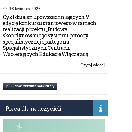
Konkurs
dla
16 kwietnia 2026
uczniów
Cykl działań upowszechniających V
szkół
edycję konkursu grantowego w ramach
ponadpodstaw
realizacji projektu „Budowa
„Obiektyw
skoordynowanego systemu pomocy
Obywatelski”
specjalistycznej opartego na
Specjalistycznych Centrach
Wspierających Edukację Włączającą
Czytaj więcej
o:
Konkurs
dla
uczniów
JST – Zobacz wszystkie komunikaty
szkół
ponadpodstaw
„Obiektyw
Praca dla nauczycieli
Obywatelski”