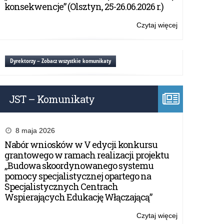
ponadpodstaw
konsekwencje” (Olsztyn, 25-26.06.2026 r.)
„Obiektyw
Obywatelski”
Czytaj więcej
o:
Konkurs
dla
uczniów
Dyrektorzy – Zobacz wszystkie komunikaty
szkół
ponadpodstaw
„Obiektyw
JST – Komunikaty
Obywatelski”
8 maja 2026
Nabór wniosków w V edycji konkursu
grantowego w ramach realizacji projektu
„Budowa skoordynowanego systemu
pomocy specjalistycznej opartego na
Specjalistycznych Centrach
Wspierających Edukację Włączającą”
Czytaj więcej
o: