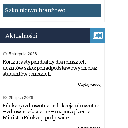
Szkolnictwo branżowe
Aktualności
5 sierpnia 2026
Konkurs stypendialny dla romskich
uczniów szkół ponadpodstawowych oraz
studentów romskich
Czytaj więcej
o:
Konkurs
dla
28 lipca 2026
uczniów
Edukacja zdrowotna i edukacja zdrowotna
szkół
– zdrowie seksualne – rozporządzenia
ponadpodstaw
Ministra Edukacji podpisane
„Obiektyw
Obywatelski”