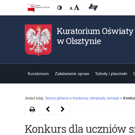
Przejdź
Przejdź
Dostępność
Rozmiar
Domyślna
Wielka
Deklaracja
Kontrast
do
do
czcionki:
dostępności
treśći
nawigacji
Kuratorium Oświaty
w Olsztynie
Kuratorium
Załatwianie spraw
Szkoły i placówki
Jesteś tutaj:
Strona główna
»
Konkursy, olimpiady, turnieje
»
Konkur
Drukuj
Następny
Poprzedni
artykuł
artykuł
Konkurs dla uczniów s
II
Ogólnopolski