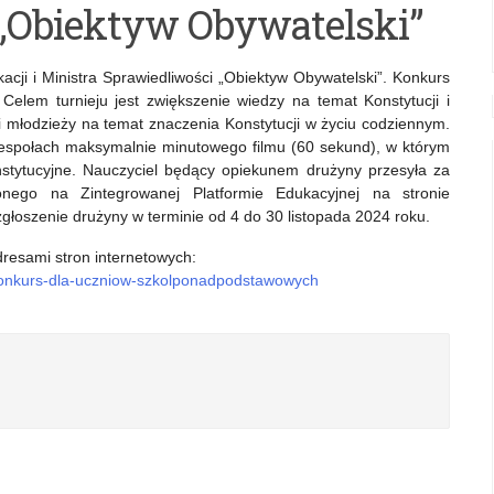
Obiektyw Obywatelski”
cji i Ministra Sprawiedliwości „Obiektyw Obywatelski”. Konkurs
elem turnieju jest zwiększenie wiedzy na temat Konstytucji i
 młodzieży na temat znaczenia Konstytucji w życiu codziennym.
espołach maksymalnie minutowego filmu (60 sekund), w którym
nstytucyjne. Nauczyciel będący opiekunem drużyny przesyła za
onego na Zintegrowanej Platformie Edukacyjnej na stronie
zgłoszenie drużyny w terminie od 4 do 30 listopada 2024 roku.
resami stron internetowych:
konkurs-dla-uczniow-szkolponadpodstawowych