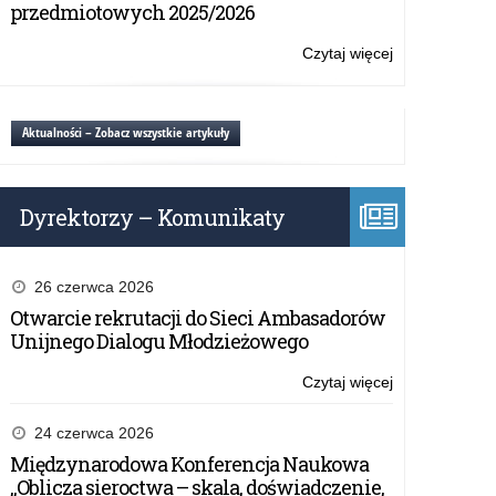
szkół
przedmiotowych 2025/2026
ponadpodstaw
„Obiektyw
Czytaj więcej
o:
Obywatelski”
Konkurs
dla
uczniów
Aktualności – Zobacz wszystkie artykuły
szkół
ponadpodstaw
„Obiektyw
Dyrektorzy – Komunikaty
Obywatelski”
26 czerwca 2026
Otwarcie rekrutacji do Sieci Ambasadorów
Unijnego Dialogu Młodzieżowego
Czytaj więcej
o:
Konkurs
dla
24 czerwca 2026
uczniów
Międzynarodowa Konferencja Naukowa
szkół
„Oblicza sieroctwa – skala, doświadczenie,