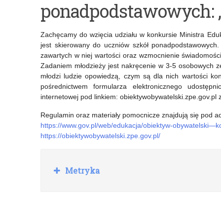
ponadpodstawowych: „
Ogólnopolski
Konkurs
Konkurs
Języka
Zachęcamy do wzięcia udziału w konkursie Ministra Eduka
Robotyki
Włoskiego
jest skierowany do uczniów szkół ponadpodstawowych. C
zawartych w niej wartości oraz wzmocnienie świadomości
Przemysłowej
–
Zadaniem młodzieży jest nakręcenie w 3-5 osobowych z
2025
edycja
młodzi ludzie opowiedzą, czym są dla nich wartości ko
pośrednictwem formularza elektronicznego udostępni
2025
internetowej pod linkiem: obiektywobywatelski.zpe.gov.pl 
Regulamin oraz materiały pomocnicze znajdują się pod ad
https://www.gov.pl/web/edukacja/obiektyw-obywatelski—
https://obiektywobywatelski.zpe.gov.pl/
R
Metryka
o
z
w
i
ń