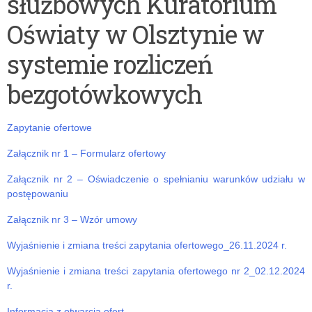
służbowych Kuratorium
pocztowych
Specjalna
Oświaty w Olsztynie w
w
Promująca
obrocie
Zdrowie
systemie rozliczeń
krajowym
oraz
bezgotówkowych
i
Akt
zagranicznym
Przynależności
Zapytanie ofertowe
na
do
Załącznik nr 1 – Formularz ofertowy
potrzeby
Sieci
Załącznik nr 2 – Oświadczenie o spełnianiu warunków udziału w
Kuratorium
za
postępowaniu
Oświaty
2024
Załącznik nr 3 – Wzór umowy
w
rok
Wyjaśnienie i zmiana treści zapytania ofertowego_26.11.2024 r.
Olsztynie
Wyjaśnienie i zmiana treści zapytania ofertowego nr 2_02.12.2024
r.
i
Informacja z otwarcia ofert