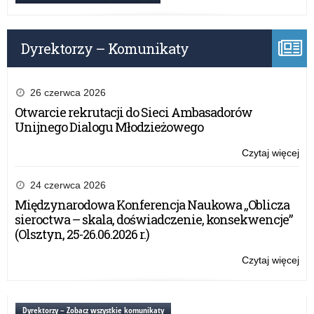
ofe
be
Kur
su
Oś
do
w
Dyrektorzy – Komunikaty
pal
Ols
do
w
sa
sys
sł
26 czerwca 2026
roz
Kur
Otwarcie rekrutacji do Sieci Ambasadorów
be
Oś
Unijnego Dialogu Młodzieżowego
w
Ols
Czytaj więcej
o:
w
WP
sys
–
24 czerwca 2026
roz
Zap
Międzynarodowa Konferencja Naukowa „Oblicza
be
ofe
sieroctwa – skala, doświadczenie, konsekwencje”
su
(Olsztyn, 25-26.06.2026 r.)
do
pal
Czytaj więcej
o:
do
WP
sa
–
sł
Zap
Dyrektorzy – Zobacz wszystkie komunikaty