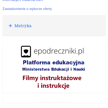
jego
delegatur
Zawiadomienie o wyborze oferty
w
R
Elblągu
Metryka
o
i
z
w
Ełku.
i
ń