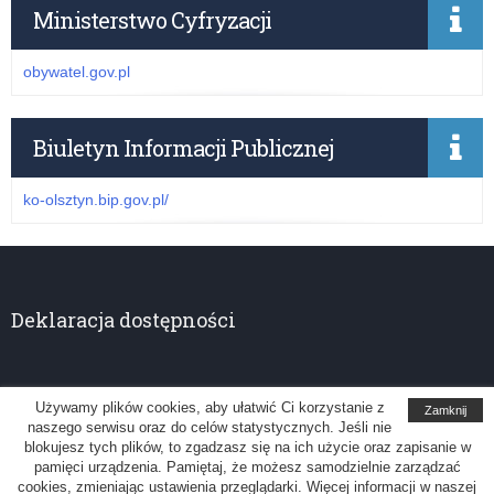
Ministerstwo Cyfryzacji
obywatel.gov.pl
Biuletyn Informacji Publicznej
ko-olsztyn.bip.gov.pl/
Deklaracja dostępności
Używamy plików cookies, aby ułatwić Ci korzystanie z
Zamknij
naszego serwisu oraz do celów statystycznych. Jeśli nie
Kuratorium Oświaty w Olsztynie
blokujesz tych plików, to zgadzasz się na ich użycie oraz zapisanie w
pamięci urządzenia. Pamiętaj, że możesz samodzielnie zarządzać
Uwagi, sugestie: administrator@ko.olsztyn.pl
cookies, zmieniając ustawienia przeglądarki. Więcej informacji w naszej