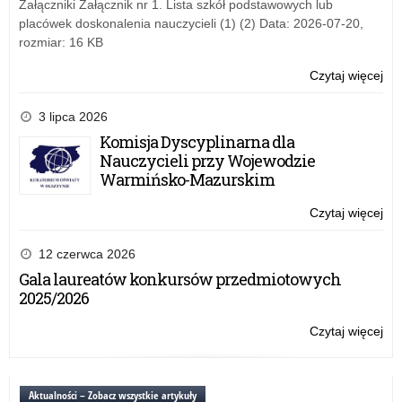
Załączniki Załącznik nr 1. Lista szkół podstawowych lub
Ols
pal
placówek doskonalenia nauczycieli (1) (2) Data: 2026-07-20,
w
do
rozmiar: 16 KB
sys
sa
roz
sł
Czytaj więcej
o:
be
Kur
WP
Oś
–
3 lipca 2026
w
Zap
Komisja Dyscyplinarna dla
Ols
ofe
Nauczycieli przy Wojewodzie
w
su
Warmińsko-Mazurskim
sys
do
roz
pal
Czytaj więcej
o:
be
do
WP
sa
–
12 czerwca 2026
sł
Zap
Gala laureatów konkursów przedmiotowych
Kur
ofe
2025/2026
Oś
su
w
do
Czytaj więcej
o:
Ols
pal
WP
w
do
–
sys
sa
Zap
Aktualności – Zobacz wszystkie artykuły
roz
sł