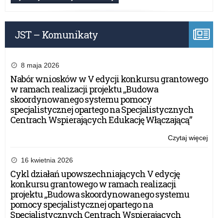
Kur
ofe
Oś
su
w
do
Ols
JST – Komunikaty
pal
w
do
sys
sa
roz
sł
8 maja 2026
be
Kur
Nabór wniosków w V edycji konkursu grantowego
Oś
w ramach realizacji projektu „Budowa
w
skoordynowanego systemu pomocy
Ols
specjalistycznej opartego na Specjalistycznych
w
Centrach Wspierających Edukację Włączającą”
sys
roz
Czytaj więcej
o:
be
WP
–
16 kwietnia 2026
Zap
Cykl działań upowszechniających V edycję
ofe
konkursu grantowego w ramach realizacji
su
projektu „Budowa skoordynowanego systemu
do
pomocy specjalistycznej opartego na
pal
Specjalistycznych Centrach Wspierających