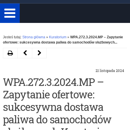
minimum
3
znaki.
Rozwiń
Jesteś tutaj:
Strona główna
»
Kuratorium
»
WPA.272.3.2024.MP – Zapytanie
ofertowe: sukcesywna dostawa paliwa do samochodów służbowych...
Drukuj
Następny
Poprzedni
artykuł
artykuł
21 listopada 2024
WPA.272.4.2024.MP
Certyfikat
WPA.272.3.2024.MP –
–
Warmińsko-
Zapytanie ofertowe:
Zapytanie
Mazurskiego
ofertowe:
Kuratora
sukcesywna dostawa
świadczenie
Oświaty
paliwa do samochodów
usług
Przedszkole/Szkoła/Szkoła