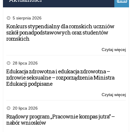
5 sierpnia 2026
Konkurs stypendialny dla romskich uczniów
szkół ponadpodstawowych oraz studentów
romskich
Czytaj więcej
o:
WP
–
28 lipca 2026
Zap
Edukacja zdrowotna i edukacja zdrowotna –
ofe
zdrowie seksualne – rozporządzenia Ministra
su
Edukacji podpisane
do
pal
Czytaj więcej
o:
do
WP
sa
–
20 lipca 2026
sł
Zap
Rządowy program „Pracownie kompas jutra” –
Kur
ofe
nabór wniosków
Oś
su
w
do