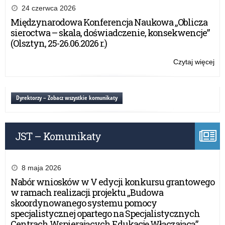
po
24 czerwca 2026
Po
Międzynarodowa Konferencja Naukowa „Oblicza
na
sieroctwa – skala, doświadczenie, konsekwencje”
Kr
(Olsztyn, 25-26.06.2026 r.)
–
IX
Czytaj więcej
o:
edy
Św
po
Po
Dyrektorzy – Zobacz wszystkie komunikaty
na
Kr
–
JST – Komunikaty
IX
edy
8 maja 2026
Nabór wniosków w V edycji konkursu grantowego
w ramach realizacji projektu „Budowa
skoordynowanego systemu pomocy
specjalistycznej opartego na Specjalistycznych
Centrach Wspierających Edukację Włączającą”