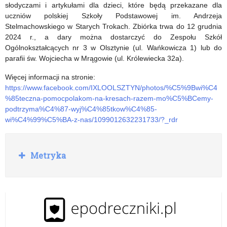
Prawd
Centrum
słodyczami i artykułami dla dzieci, które będą przekazane dla
uczniów polskiej Szkoły Podstawowej im. Andrzeja
Polaków
Bajki
Stelmachowskiego w Starych Trokach. Zbiórka trwa do 12 grudnia
spod
2024 r., a dary można dostarczyć do Zespołu Szkół
Ogólnokształcących nr 3 w Olsztynie (ul. Wańkowicza 1) lub do
Znaku
parafii św. Wojciecha w Mrągowie (ul. Królewiecka 32a).
Rodła
Więcej informacji na stronie:
https://www.facebook.com/IXLOOLSZTYN/photos/%C5%9Bwi%C4
–
%85teczna-pomocpolakom-na-kresach-razem-mo%C5%BCemy-
Wrocław
podtrzyma%C4%87-wyj%C4%85tkow%C4%85-
wi%C4%99%C5%BA-z-nas/1099012632231733/?_rdr
–
09.03.2025
R
Metryka
r.
o
z
w
i
ń