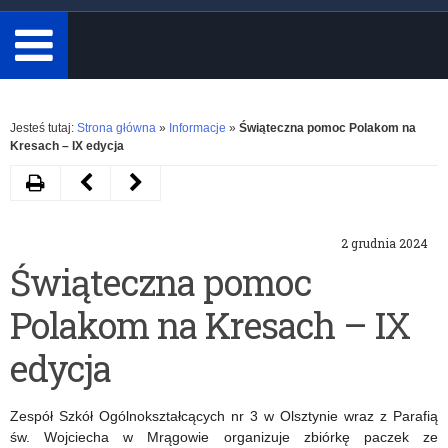
minimum
3
znaki.
Rozwiń
Jesteś tutaj:
Strona główna
»
Informacje
»
Świąteczna pomoc Polakom na
Kresach – IX edycja
Drukuj
Następny
Poprzedni
artykuł
artykuł
2 grudnia 2024
Zaproszenie
Rekrutacja
Świąteczna pomoc
na
do
Polakom na Kresach – IX
uroczystość
Dziecięcej
87.
Rady
edycja
Rocznicy
Programowej
Zespół Szkół Ogólnokształcących nr 3 w Olsztynie wraz z Parafią
Ogłoszenia
Europejskiego
św. Wojciecha w Mrągowie organizuje zbiórkę paczek ze