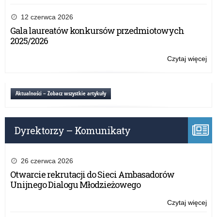
edy
Św
po
12 czerwca 2026
Po
Gala laureatów konkursów przedmiotowych
na
2025/2026
Kr
–
Czytaj więcej
o:
IX
Św
edy
po
Po
Aktualności – Zobacz wszystkie artykuły
na
Kr
–
Dyrektorzy – Komunikaty
IX
edy
26 czerwca 2026
Otwarcie rekrutacji do Sieci Ambasadorów
Unijnego Dialogu Młodzieżowego
Czytaj więcej
o:
Św