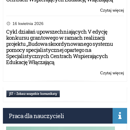
Czytaj więcej
o:
Św
po
16 kwietnia 2026
Po
Cykl działań upowszechniających V edycję
na
konkursu grantowego w ramach realizacji
Kr
projektu „Budowa skoordynowanego systemu
–
pomocy specjalistycznej opartego na
IX
Specjalistycznych Centrach Wspierających
edy
Edukację Włączającą
Czytaj więcej
o:
Św
po
Po
JST – Zobacz wszystkie komunikaty
na
Kr
–
Praca dla nauczycieli
IX
edy