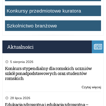
Konkursy przedmiotowe kuratora
Szkolnictwo branżowe
Aktualności
5 sierpnia 2026
Konkurs stypendialny dla romskich uczniów
szkół ponadpodstawowych oraz studentów
romskich
Czytaj więcej
o:
Św
po
28 lipca 2026
Po
Edukacja zdrowotna i edukacja zdrowotna –