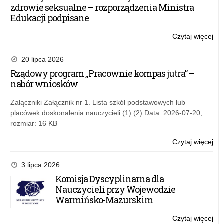
na
zdrowie seksualne – rozporządzenia Ministra
Kr
Edukacji podpisane
–
IX
Czytaj więcej
o:
edy
Św
po
20 lipca 2026
Po
Rządowy program „Pracownie kompas jutra” –
na
nabór wniosków
Kr
–
Załączniki Załącznik nr 1. Lista szkół podstawowych lub
IX
placówek doskonalenia nauczycieli (1) (2) Data: 2026-07-20,
edy
rozmiar: 16 KB
Czytaj więcej
o:
Św
po
3 lipca 2026
Po
Komisja Dyscyplinarna dla
na
Nauczycieli przy Wojewodzie
Kr
Warmińsko-Mazurskim
–
IX
Czytaj więcej
o: