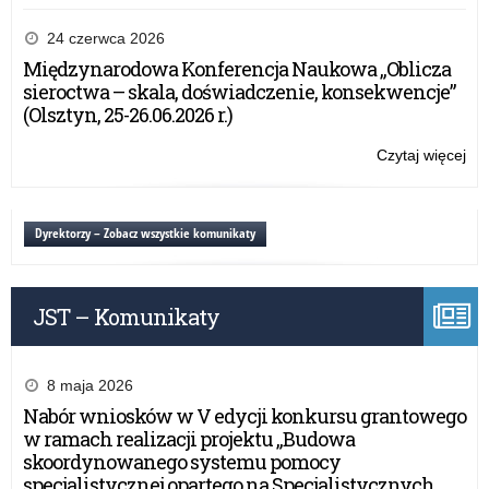
War
dla
24 czerwca 2026
mło
Międzynarodowa Konferencja Naukowa „Oblicza
pn.
sieroctwa – skala, doświadczenie, konsekwencje”
„By
(Olsztyn, 25-26.06.2026 r.)
ra
or
Czytaj więcej
o:
prz
War
Oś
dla
Ro
mło
Dyrektorzy – Zobacz wszystkie komunikaty
Edu
pn.
„By
ra
JST – Komunikaty
or
prz
Oś
Ro
8 maja 2026
Edu
Nabór wniosków w V edycji konkursu grantowego
w ramach realizacji projektu „Budowa
skoordynowanego systemu pomocy
specjalistycznej opartego na Specjalistycznych