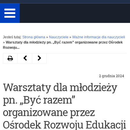
minimum
3
znaki.
Rozwiń
Jesteś tutaj:
Strona główna
»
Nauczyciele
»
Ważne informacje dla nauczycieli
»
Warsztaty dla młodzieży pn. „Być razem” organizowane przez Ośrodek
Rozwoju...
Drukuj
Następny
Poprzedni
artykuł
artykuł
2 grudnia 2024
Materiały
Projekt:
Warsztaty dla młodzieży
wspierające
#Komórkomania
pn. „Być razem”
nauczycieli
oraz
przygotowane
konkurs:
organizowane przez
przez
Nauczyciele
Ośrodek Rozwoju Edukacji
Instytut
za