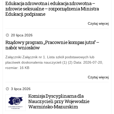
mło
Edukacja zdrowotna i edukacja zdrowotna –
pn.
zdrowie seksualne – rozporządzenia Ministra
„By
Edukacji podpisane
ra
or
Czytaj więcej
o:
prz
War
Oś
dla
20 lipca 2026
Ro
mło
Rządowy program „Pracownie kompas jutra” –
Edu
pn.
nabór wniosków
„By
ra
Załączniki Załącznik nr 1. Lista szkół podstawowych lub
or
placówek doskonalenia nauczycieli (1) (2) Data: 2026-07-20,
prz
rozmiar: 16 KB
Oś
Ro
Czytaj więcej
o:
Edu
War
dla
3 lipca 2026
mło
Komisja Dyscyplinarna dla
pn.
Nauczycieli przy Wojewodzie
„By
Warmińsko-Mazurskim
ra