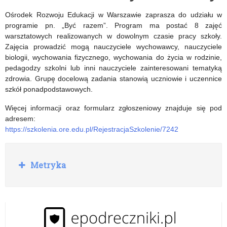
Dendrologii
życiem
Ośrodek Rozwoju Edukacji w Warszawie zaprasza do udziału w
programie pn. „Być razem”. Program ma postać 8 zajęć
PAN
Fundacji
warsztatowych realizowanych w dowolnym czasie pracy szkoły.
DKMS
Zajęcia prowadzić mogą nauczyciele wychowawcy, nauczyciele
biologii, wychowania fizycznego, wychowania do życia w rodzinie,
pedagodzy szkolni lub inni nauczyciele zainteresowani tematyką
zdrowia. Grupę docelową zadania stanowią uczniowie i uczennice
szkół ponadpodstawowych.
Więcej informacji oraz formularz zgłoszeniowy znajduje się pod
adresem:
https://szkolenia.ore.edu.pl/RejestracjaSzkolenie/7242
R
Metryka
o
z
w
i
ń