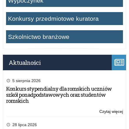
Wypoczynek
Konkursy przedmiotowe kuratora
Szkolnictwo branżowe
Aktualności
5 sierpnia 2026
Konkurs stypendialny dla romskich uczniów
szkół ponadpodstawowych oraz studentów
romskich
Czytaj więcej
o:
War
dla
28 lipca 2026