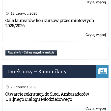
or
Czytaj więcej
o:
prz
War
Oś
dla
12 czerwca 2026
Ro
mło
Gala laureatów konkursów przedmiotowych
Edu
pn.
2025/2026
„By
ra
Czytaj więcej
o:
or
War
prz
dla
Oś
mło
Aktualności – Zobacz wszystkie artykuły
Ro
pn.
Edu
„By
ra
Dyrektorzy – Komunikaty
or
prz
Oś
Ro
26 czerwca 2026
Edu
Otwarcie rekrutacji do Sieci Ambasadorów
Unijnego Dialogu Młodzieżowego
Czytaj więcej
o: