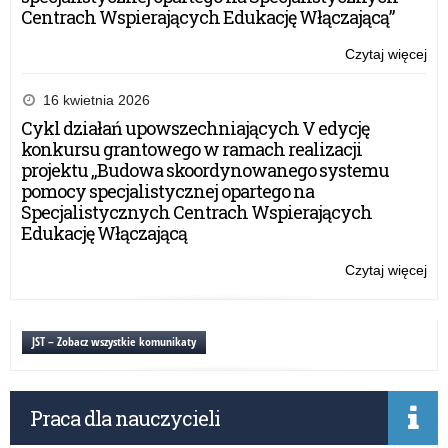
Centrach Wspierających Edukację Włączającą”
Czytaj więcej
o:
War
dla
16 kwietnia 2026
mło
Cykl działań upowszechniających V edycję
pn.
konkursu grantowego w ramach realizacji
„By
projektu „Budowa skoordynowanego systemu
ra
pomocy specjalistycznej opartego na
or
Specjalistycznych Centrach Wspierających
prz
Edukację Włączającą
Oś
Ro
Czytaj więcej
o:
Edu
War
dla
mło
JST – Zobacz wszystkie komunikaty
pn.
„By
ra
Praca dla nauczycieli
or
prz