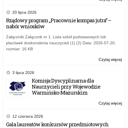
Ma
XX
Ga
edy
20 lipca 2026
„Lo
Og
Rządowy program „Pracownie kompas jutra” –
żoł
Ko
nabór wniosków
i
His
dzi
im.
Załączniki Załącznik nr 1. Lista szkół podstawowych lub
or
ma
placówek doskonalenia nauczycieli (1) (2) Data: 2026-07-20,
pol
Ma
rozmiar: 16 KB
w
Ga
lat
„Lo
Czytaj więcej
o:
19
żoł
XX
19
i
edy
3 lipca 2026
Od
dzi
Og
Komisja Dyscyplinarna dla
Tra
or
Ko
Nauczycieli przy Wojewodzie
Ry
pol
His
Warmińsko-Mazurskim
do
w
im.
Żoł
lat
ma
Czytaj więcej
o:
Ni
19
Ma
XX
19
Ga
edy
12 czerwca 2026
Od
„Lo
Og
Gala laureatów konkursów przedmiotowych
Tra
żoł
Ko