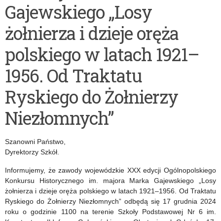
Gajewskiego „Losy
do
Armii”
żołnierza i dzieje oręża
piękna
Fundacji
w
Armii
polskiego w latach 1921–
słowie
Krajowej
1956. Od Traktatu
i
w
Ryskiego do Żołnierzy
muzyce
Londynie
Niezłomnych”
w
Wyszkowie
Szanowni Państwo,
Dyrektorzy Szkół.
Informujemy, że zawody wojewódzkie XXX edycji Ogólnopolskiego
Konkursu Historycznego im. majora Marka Gajewskiego „Losy
żołnierza i dzieje oręża polskiego w latach 1921–1956. Od Traktatu
Ryskiego do Żołnierzy Niezłomnych” odbędą się 17 grudnia 2024
roku o godzinie 1100 na terenie Szkoły Podstawowej Nr 6 im.