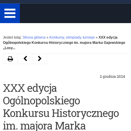
minimum
3
znaki.
Rozwiń
Jesteś tutaj:
Strona główna
»
Konkursy, olimpiady, turnieje
»
XXX edycja
Ogólnopolskiego Konkursu Historycznego im. majora Marka Gajewskiego
„Losy...
Drukuj
Następny
Poprzedni
artykuł
artykuł
2 grudnia 2024
XXXII
Konkurs
XXX edycja
Ogólnopolski
dotacyjny
Ogólnopolskiego
Festiwal
„Pamiętajmy
Piosenki
o
Konkursu Historycznego
pt.
Bohaterach
im. majora Marka
Powróćmy
Podziemnej