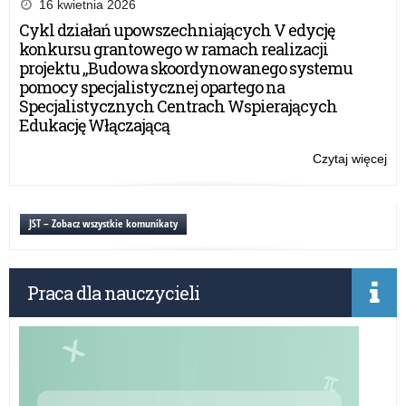
edy
16 kwietnia 2026
Od
Og
Cykl działań upowszechniających V edycję
Tra
Ko
konkursu grantowego w ramach realizacji
Ry
His
projektu „Budowa skoordynowanego systemu
do
im.
pomocy specjalistycznej opartego na
Żoł
ma
Specjalistycznych Centrach Wspierających
Ni
Ma
Edukację Włączającą
Ga
„Lo
Czytaj więcej
o:
żoł
XX
i
edy
dzi
Og
JST – Zobacz wszystkie komunikaty
or
Ko
pol
His
w
im.
lat
Praca dla nauczycieli
ma
19
Ma
19
Ga
Od
„Lo
Tra
żoł
Ry
i
do