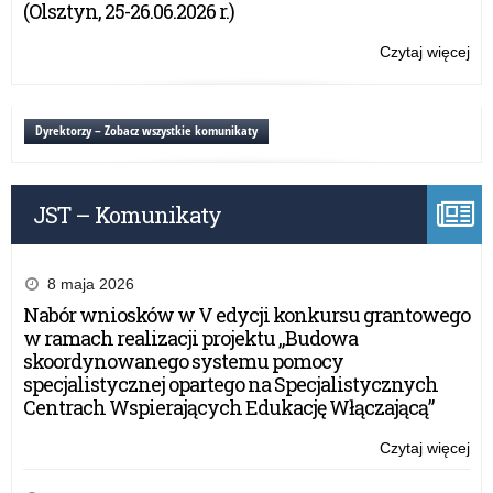
(Olsztyn, 25-26.06.2026 r.)
Od
im.
Tra
ma
Czytaj więcej
o:
Ry
Ma
XX
do
Ga
edy
Żoł
„Lo
Og
Dyrektorzy – Zobacz wszystkie komunikaty
Ni
żoł
Ko
i
His
dzi
im.
or
JST – Komunikaty
ma
pol
Ma
w
Ga
lat
„Lo
8 maja 2026
19
żoł
Nabór wniosków w V edycji konkursu grantowego
19
i
w ramach realizacji projektu „Budowa
Od
dzi
skoordynowanego systemu pomocy
Tra
or
specjalistycznej opartego na Specjalistycznych
Ry
pol
Centrach Wspierających Edukację Włączającą”
do
w
Żoł
lat
Czytaj więcej
o:
Ni
19
XX
19