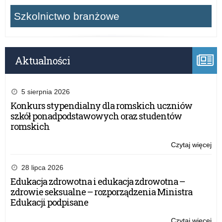
Szkolnictwo branżowe
Aktualności
5 sierpnia 2026
Konkurs stypendialny dla romskich uczniów
szkół ponadpodstawowych oraz studentów
romskich
Czytaj więcej
o:
XX
edy
28 lipca 2026
Og
Edukacja zdrowotna i edukacja zdrowotna –
Ko
zdrowie seksualne – rozporządzenia Ministra
His
Edukacji podpisane
im.
ma
Czytaj więcej
o: