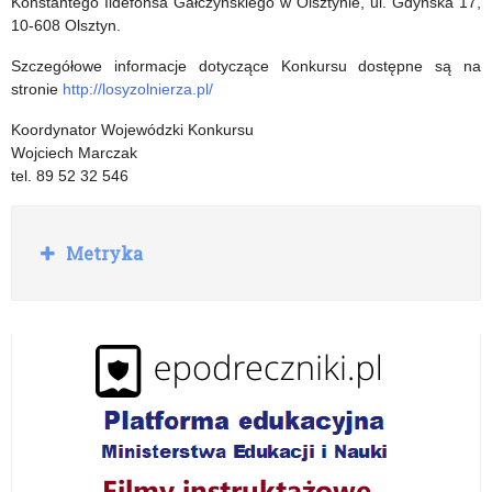
Konstantego Ildefonsa Gałczyńskiego w Olsztynie, ul. Gdyńska 17,
10-608 Olsztyn.
Szczegółowe informacje dotyczące Konkursu dostępne są na
stronie
http://losyzolnierza.pl/
Koordynator Wojewódzki Konkursu
Wojciech Marczak
tel. 89 52 32 546
R
Metryka
o
z
w
i
ń