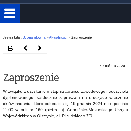
minimum
3
znaki.
Rozwiń
Jesteś tutaj:
Strona główna
»
Aktualności
»
Zaproszenie
Drukuj
Następny
Poprzedni
artykuł
artykuł
5 grudnia 2024
Gala
eTwinning
Zaproszenie
Sportu
–
Szkolnego
warsztaty
W związku z uzyskaniem stopnia awansu zawodowego nauczyciela
2024
dla
dyplomowanego, serdecznie zapraszam na uroczyste wręczenie
aktów nadania, które odbędzie się 19 grudnia 2024 r. o godzinie
r.
nauczycieli
11.00 w auli nr 160 (piętro Ia) Warmińsko-Mazurskiego Urzędu
Wojewódzkiego w Olsztynie, al. Piłsudskiego 7/9.