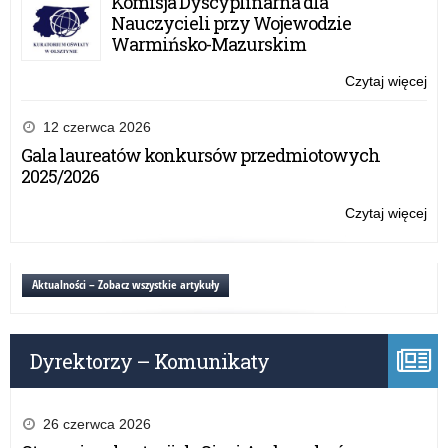
Komisja Dyscyplinarna dla
Nauczycieli przy Wojewodzie
Warmińsko-Mazurskim
Czytaj więcej
o:
Za
12 czerwca 2026
Gala laureatów konkursów przedmiotowych
2025/2026
Czytaj więcej
o:
Za
Aktualności – Zobacz wszystkie artykuły
Dyrektorzy – Komunikaty
26 czerwca 2026