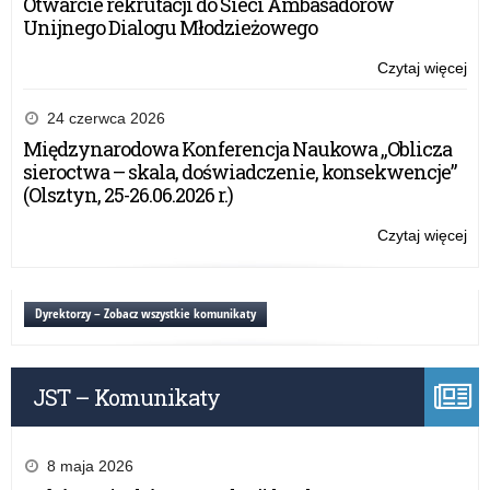
Otwarcie rekrutacji do Sieci Ambasadorów
Unijnego Dialogu Młodzieżowego
Czytaj więcej
o:
Za
24 czerwca 2026
Międzynarodowa Konferencja Naukowa „Oblicza
sieroctwa – skala, doświadczenie, konsekwencje”
(Olsztyn, 25-26.06.2026 r.)
Czytaj więcej
o:
Za
Dyrektorzy – Zobacz wszystkie komunikaty
JST – Komunikaty
8 maja 2026