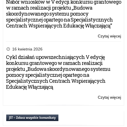
Nabór wniosków w V edycji konkursu grantowego
w ramach realizacji projektu „Budowa
skoordynowanego systemu pomocy
specjalistycznej opartego na Specjalistycznych
Centrach Wspierających Edukację Włączającą”
Czytaj więcej
o:
Za
16 kwietnia 2026
Cykl działań upowszechniających V edycję
konkursu grantowego w ramach realizacji
projektu „Budowa skoordynowanego systemu
pomocy specjalistycznej opartego na
Specjalistycznych Centrach Wspierających
Edukację Włączającą
Czytaj więcej
o:
Za
JST – Zobacz wszystkie komunikaty