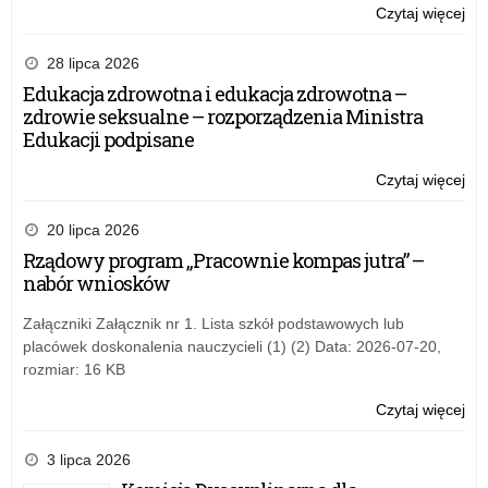
Czytaj więcej
o:
Za
28 lipca 2026
Edukacja zdrowotna i edukacja zdrowotna –
zdrowie seksualne – rozporządzenia Ministra
Edukacji podpisane
Czytaj więcej
o:
Za
20 lipca 2026
Rządowy program „Pracownie kompas jutra” –
nabór wniosków
Załączniki Załącznik nr 1. Lista szkół podstawowych lub
placówek doskonalenia nauczycieli (1) (2) Data: 2026-07-20,
rozmiar: 16 KB
Czytaj więcej
o:
Za
3 lipca 2026