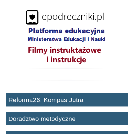
w
i
ń
Reforma26. Kompas Jutra
Doradztwo metodyczne