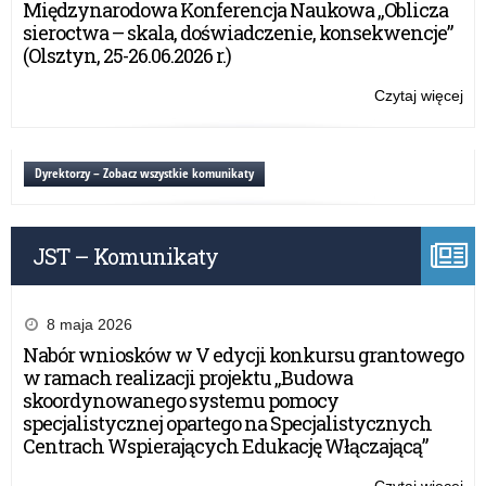
Międzynarodowa Konferencja Naukowa „Oblicza
9.
sieroctwa – skala, doświadczenie, konsekwencje”
r.
(Olsztyn, 25-26.06.2026 r.)
god
13
Czytaj więcej
o:
Okr
Stó
Ucz
Dyrektorzy – Zobacz wszystkie komunikaty
9.
r.
god
JST – Komunikaty
13
8 maja 2026
Nabór wniosków w V edycji konkursu grantowego
w ramach realizacji projektu „Budowa
skoordynowanego systemu pomocy
specjalistycznej opartego na Specjalistycznych
Centrach Wspierających Edukację Włączającą”