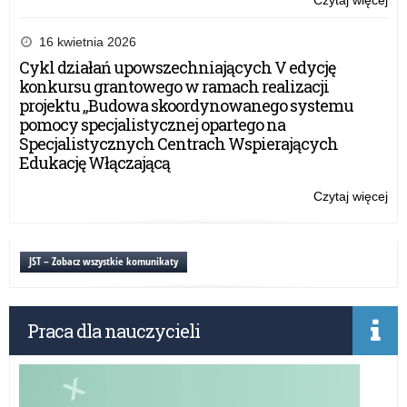
Czytaj więcej
o:
Okr
Stó
16 kwietnia 2026
Ucz
Cykl działań upowszechniających V edycję
9.
konkursu grantowego w ramach realizacji
r.
projektu „Budowa skoordynowanego systemu
god
pomocy specjalistycznej opartego na
13
Specjalistycznych Centrach Wspierających
Edukację Włączającą
Czytaj więcej
o:
Okr
Stó
Ucz
JST – Zobacz wszystkie komunikaty
9.
r.
god
Praca dla nauczycieli
13