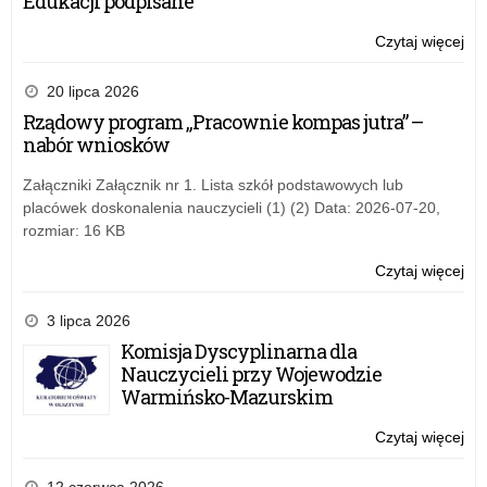
Edukacji podpisane
god
13
Czytaj więcej
o:
Okr
Stó
20 lipca 2026
Ucz
Rządowy program „Pracownie kompas jutra” –
9.
nabór wniosków
r.
god
Załączniki Załącznik nr 1. Lista szkół podstawowych lub
13
placówek doskonalenia nauczycieli (1) (2) Data: 2026-07-20,
rozmiar: 16 KB
Czytaj więcej
o:
Okr
Stó
3 lipca 2026
Ucz
Komisja Dyscyplinarna dla
9.
Nauczycieli przy Wojewodzie
r.
Warmińsko-Mazurskim
god
13
Czytaj więcej
o:
Okr
Stó