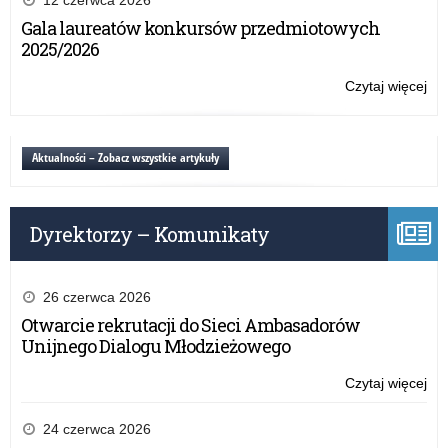
12 czerwca 2026
Ucz
Gala laureatów konkursów przedmiotowych
9.
2025/2026
r.
god
Czytaj więcej
o:
13
Okr
Stó
Ucz
Aktualności – Zobacz wszystkie artykuły
9.
r.
god
Dyrektorzy – Komunikaty
13
26 czerwca 2026
Otwarcie rekrutacji do Sieci Ambasadorów
Unijnego Dialogu Młodzieżowego
Czytaj więcej
o:
Okr
Stó
24 czerwca 2026
Ucz