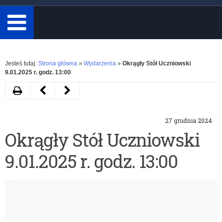
minimum
3
znaki.
Rozwiń
Jesteś tutaj:
Strona główna
»
Wydarzenia
»
Okrągły Stół Uczniowski
9.01.2025 r. godz. 13:00
Drukuj
Następny
Poprzedni
artykuł
artykuł
27 grudnia 2024
Materiały
Życzenia
Okrągły Stół Uczniowski
dla
Warmińsko-
9.01.2025 r. godz. 13:00
nauczycieli
Mazurskiego
w
Kuratora
Odtwarzacz
kontaktach
Oświaty
video
z