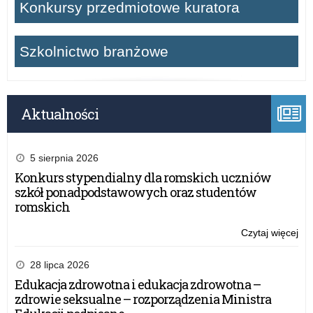
Konkursy przedmiotowe kuratora
Szkolnictwo branżowe
Aktualności
5 sierpnia 2026
Konkurs stypendialny dla romskich uczniów
szkół ponadpodstawowych oraz studentów
romskich
Czytaj więcej
o:
Okr
Stó
28 lipca 2026
Ucz
Edukacja zdrowotna i edukacja zdrowotna –
9.
zdrowie seksualne – rozporządzenia Ministra
r.