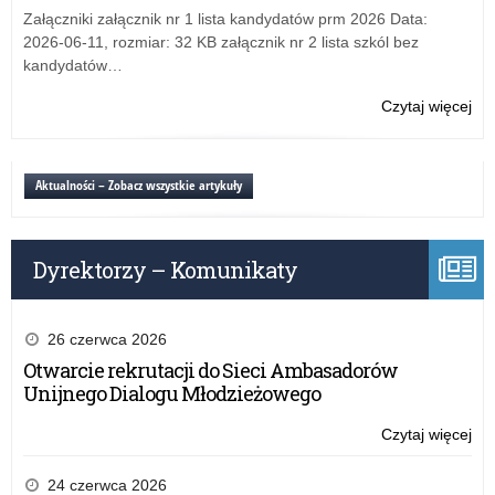
szk
Załączniki załącznik nr 1 lista kandydatów prm 2026 Data:
–
2026-06-11, rozmiar: 32 KB załącznik nr 2 lista szkól bez
pr
kandydatów…
ped
dia
Czytaj więcej
o:
Pr
pro
uni
Aktualności – Zobacz wszystkie artykuły
pt.
Tut
szk
Dyrektorzy – Komunikaty
–
pr
ped
dia
26 czerwca 2026
Otwarcie rekrutacji do Sieci Ambasadorów
Unijnego Dialogu Młodzieżowego
Czytaj więcej
o:
Pr
pro
24 czerwca 2026