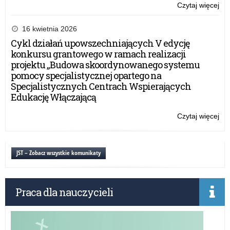
Czytaj więcej
o:
Pr
pro
16 kwietnia 2026
uni
Cykl działań upowszechniających V edycję
pt.
konkursu grantowego w ramach realizacji
Tut
projektu „Budowa skoordynowanego systemu
szk
pomocy specjalistycznej opartego na
–
Specjalistycznych Centrach Wspierających
pr
Edukację Włączającą
ped
dia
Czytaj więcej
o:
Pr
pro
uni
JST – Zobacz wszystkie komunikaty
pt.
Tut
szk
Praca dla nauczycieli
–
pr
ped
dia