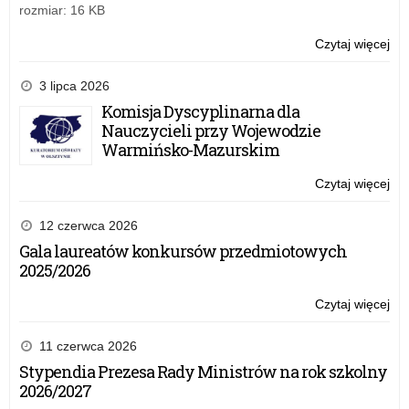
pr
rozmiar: 16 KB
ped
dia
Czytaj więcej
o:
Pr
pro
3 lipca 2026
uni
Komisja Dyscyplinarna dla
pt.
Nauczycieli przy Wojewodzie
Tut
Warmińsko-Mazurskim
szk
–
Czytaj więcej
o:
pr
Pr
ped
pro
12 czerwca 2026
dia
uni
Gala laureatów konkursów przedmiotowych
pt.
2025/2026
Tut
szk
Czytaj więcej
o:
–
Pr
pr
pro
11 czerwca 2026
ped
uni
Stypendia Prezesa Rady Ministrów na rok szkolny
dia
pt.
2026/2027
Tut