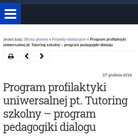
minimum
3
znaki.
Rozwiń
Jesteś tutaj:
Strona główna
»
Projekty edukacyjne
»
Program profilaktyki
uniwersalnej pt. Tutoring szkolny – program pedagogiki dialogu
Drukuj
Następny
Poprzedni
artykuł
artykuł
27 grudnia 2024
Akcja
Interaktywne
Program profilaktyki
społeczno-
sesje
uniwersalnej pt. Tutoring
edukacyjna
i
„Żonkile”
warsztaty
szkolny – program
z
młodzieżowe
pedagogiki dialogu
okazji
pt.: