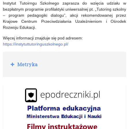
82.
„Your
Instytut Tutoirngu Szkolnego zaprasza do wzięcia udziału w
bezpłatnym programie profilaktyki uniwersalnej pt. „Tutoring szkolny
rocznicy
Europe
– program pedagogiki dialogu”, akcji rekomendowanej przez
wybuchu
Your
Krajowe Centrum Przeciwdziałania Uzależnieniom i Ośrodek
Rozwoju Edukacji.
powstania
Say!”
Więcej informacji znajduje się pod adresem:
w
(YEYS)
https://instytuttutoringuszkolnego.pl/
getcie
organizowane
warszawskim
przez
R
Metryka
o
Europejski
z
w
Komitet
i
ń
Ekonomiczno-
Społeczny
(EKES)