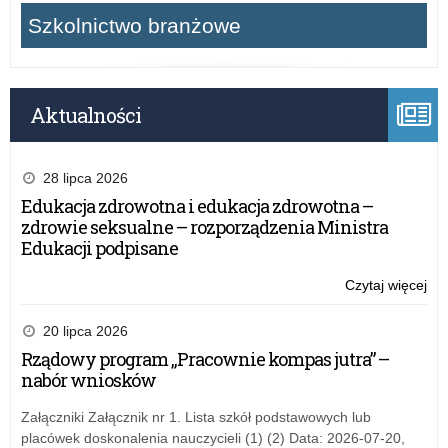
Szkolnictwo branżowe
Aktualności
28 lipca 2026
Edukacja zdrowotna i edukacja zdrowotna –
zdrowie seksualne – rozporządzenia Ministra
Edukacji podpisane
Czytaj więcej
o:
Pr
pro
20 lipca 2026
uni
Rządowy program „Pracownie kompas jutra” –
pt.
nabór wniosków
Tut
szk
Załączniki Załącznik nr 1. Lista szkół podstawowych lub
–
placówek doskonalenia nauczycieli (1) (2) Data: 2026-07-20,