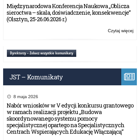
uni
Międzynarodowa Konferencja Naukowa „Oblicza
pt.
sieroctwa – skala, doświadczenie, konsekwencje”
Tut
(Olsztyn, 25-26.06.2026 r.)
szk
–
Czytaj więcej
o:
pr
Pr
ped
pro
dia
uni
Dyrektorzy – Zobacz wszystkie komunikaty
pt.
Tut
szk
JST – Komunikaty
–
pr
ped
dia
8 maja 2026
Nabór wniosków w V edycji konkursu grantowego
w ramach realizacji projektu „Budowa
skoordynowanego systemu pomocy
specjalistycznej opartego na Specjalistycznych
Centrach Wspierających Edukację Włączającą”