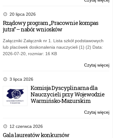
Czytaj więcej
o:
i
Zapotrzebowa
niewidomych.
na
20 lipca 2026
adaptacje
Rządowy program „Pracownie kompas
podręczników
jutra” – nabór wniosków
dla
uczniów
Załączniki Załącznik nr 1. Lista szkół podstawowych
słabowidzącyc
lub placówek doskonalenia nauczycieli (1) (2) Data:
i
2026-07-20, rozmiar: 16 KB
niewidomych.
Czytaj więcej
o:
Zapotrzebowa
na
3 lipca 2026
adaptacje
Komisja Dyscyplinarna dla
podręczników
Nauczycieli przy Wojewodzie
dla
Warmińsko-Mazurskim
uczniów
słabowidzącyc
Czytaj więcej
o:
i
Zapotrzebowa
niewidomych.
na
12 czerwca 2026
adaptacje
Gala laureatów konkursów