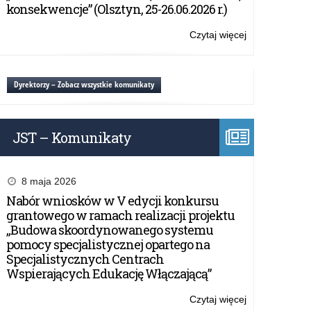
dla
konsekwencje” (Olsztyn, 25-26.06.2026 r.)
uczniów
słabowidzącyc
Czytaj więcej
o:
i
Zapotrzebowa
niewidomych.
na
adaptacje
Dyrektorzy – Zobacz wszystkie komunikaty
podręczników
dla
uczniów
JST – Komunikaty
słabowidzącyc
i
niewidomych.
8 maja 2026
Nabór wniosków w V edycji konkursu
grantowego w ramach realizacji projektu
„Budowa skoordynowanego systemu
pomocy specjalistycznej opartego na
Specjalistycznych Centrach
Wspierających Edukację Włączającą”
Czytaj więcej
o: