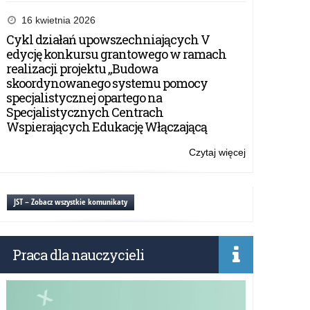
Zapotrzebowa
na
16 kwietnia 2026
adaptacje
Cykl działań upowszechniających V
podręczników
edycję konkursu grantowego w ramach
dla
realizacji projektu „Budowa
uczniów
skoordynowanego systemu pomocy
słabowidzącyc
specjalistycznej opartego na
i
Specjalistycznych Centrach
niewidomych.
Wspierających Edukację Włączającą
Czytaj więcej
o:
Zapotrzebowa
na
adaptacje
JST – Zobacz wszystkie komunikaty
podręczników
dla
uczniów
Praca dla nauczycieli
słabowidzącyc
i
niewidomych.