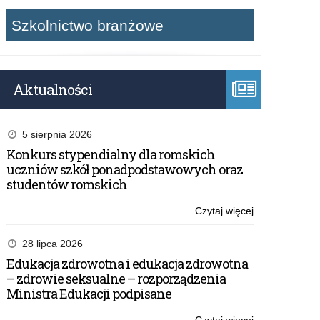
Szkolnictwo branżowe
Aktualności
5 sierpnia 2026
Konkurs stypendialny dla romskich
uczniów szkół ponadpodstawowych oraz
studentów romskich
Czytaj więcej
o:
Zapotrzebowa
na
28 lipca 2026
adaptacje
Edukacja zdrowotna i edukacja zdrowotna
podręczników
– zdrowie seksualne – rozporządzenia
dla
Ministra Edukacji podpisane
uczniów
słabowidzącyc