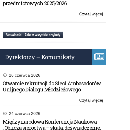
podręczników
przedmiotowych 2025/2026
dla
uczniów
Czytaj więcej
o:
słabowidzącyc
Zapotrzebowa
i
na
niewidomych.
adaptacje
Aktualności – Zobacz wszystkie artykuły
podręczników
dla
uczniów
Dyrektorzy – Komunikaty
słabowidzącyc
i
niewidomych.
26 czerwca 2026
Otwarcie rekrutacji do Sieci Ambasadorów
Unijnego Dialogu Młodzieżowego
Czytaj więcej
o:
Zapotrzebowa
na
24 czerwca 2026
adaptacje
Międzynarodowa Konferencja Naukowa
podręczników
„Oblicza sieroctwa – skala, doświadczenie,