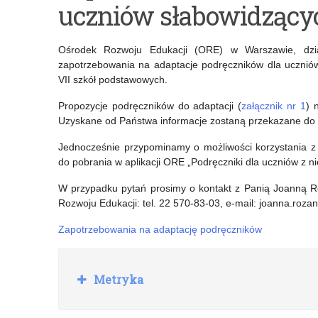
uczniów słabowidzący
podyplomowe
Stół
,,Doskonalenie
Uczniowski”
Ośrodek Rozwoju Edukacji (ORE) w Warszawie, dział
kompetencji
zapotrzebowania na adaptacje podręczników dla uczniów
VII szkół podstawowych.
zawodowych
Propozycje podręczników do adaptacji (
załącznik nr 1
) 
nauczycieli
Uzyskane od Państwa informacje zostaną przekazane do 
języków
Jednocześnie przypominamy o możliwości korzystania z 
obcych”
do pobrania w aplikacji ORE „Podręczniki dla uczniów z n
W przypadku pytań prosimy o kontakt z Panią Joanną R
Rozwoju Edukacji: tel. 22 570-83-03, e-mail: joanna.roz
Zapotrzebowania na adaptację podręczników
R
Metryka
o
z
w