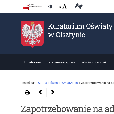
Przejdź
Przejdź
Dostępność
Rozmiar
Domyślna
Wielka
Deklaracja
Kontrast
do
do
czcionki:
dostępności
treśći
nawigacji
Kuratorium Oświaty
w Olsztynie
Kuratorium
Załatwianie spraw
Szkoły i placówki
Jesteś tutaj:
Strona główna
»
Wydarzenia
»
Zapotrzebowanie na ad
Drukuj
Następny
Poprzedni
artykuł
artykuł
Zapotrzebowanie na ad
Studia
„Okrągły