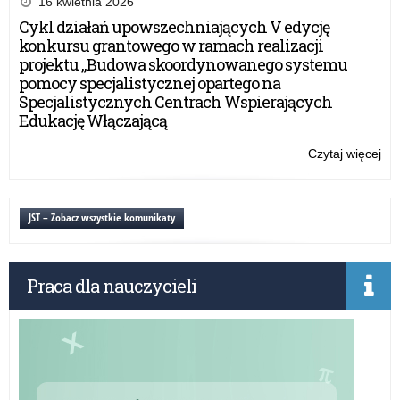
16 kwietnia 2026
pro
Cykl działań upowszechniających V edycję
his
konkursu grantowego w ramach realizacji
pt.
projektu „Budowa skoordynowanego systemu
„Pó
pomocy specjalistycznej opartego na
nie
Specjalistycznych Centrach Wspierających
jes
Edukację Włączającą
za
pó
Czytaj więcej
o:
Ko
na
pro
JST – Zobacz wszystkie komunikaty
his
pt.
„Pó
Praca dla nauczycieli
nie
jes
za
pó