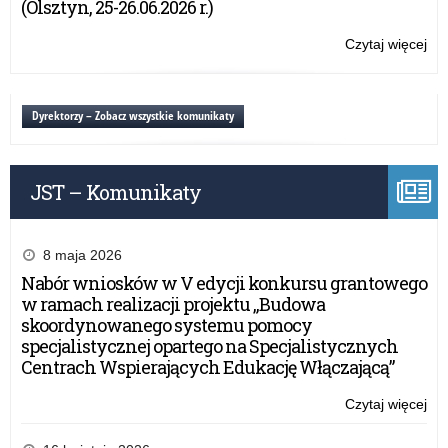
(Olsztyn, 25-26.06.2026 r.)
„Pó
nie
Czytaj więcej
o:
jes
Ko
za
na
pó
pro
Dyrektorzy – Zobacz wszystkie komunikaty
his
pt.
„Pó
JST – Komunikaty
nie
jes
za
pó
8 maja 2026
Nabór wniosków w V edycji konkursu grantowego
w ramach realizacji projektu „Budowa
skoordynowanego systemu pomocy
specjalistycznej opartego na Specjalistycznych
Centrach Wspierających Edukację Włączającą”
Czytaj więcej
o:
Ko
na