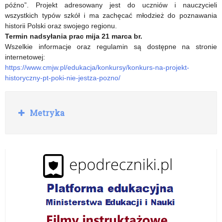
Igrzyska
Drogowym,
późno”. Projekt adresowany jest do uczniów i nauczycieli
wszystkich typów szkół i ma zachęcać młodzież do poznawania
2025
Warmińsko-
historii Polski oraz swojego regionu.
Mazurski
Termin nadsyłania prac mija 21 marca br.
Wszelkie informacje oraz regulamin są dostępne na stronie
Młodzieżowy
internetowej:
https://www.cmjw.pl/edukacja/konkursy/konkurs-na-projekt-
Turniej
historyczny-pt-poki-nie-jestza-pozno/
Motoryzacyjny
R
Metryka
o
z
w
i
ń