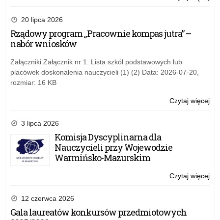
jes
Ko
za
na
20 lipca 2026
pó
pro
Rządowy program „Pracownie kompas jutra” –
his
nabór wniosków
pt.
„Pó
Załączniki Załącznik nr 1. Lista szkół podstawowych lub
nie
placówek doskonalenia nauczycieli (1) (2) Data: 2026-07-20,
jes
rozmiar: 16 KB
za
pó
Czytaj więcej
o:
Ko
na
3 lipca 2026
pro
Komisja Dyscyplinarna dla
his
Nauczycieli przy Wojewodzie
pt.
Warmińsko-Mazurskim
„Pó
nie
Czytaj więcej
o:
jes
Ko
za
na
12 czerwca 2026
pó
pro
Gala laureatów konkursów przedmiotowych
his