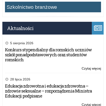
Szkolnictwo branżowe
Aktualności
5 sierpnia 2026
Konkurs stypendialny dla romskich uczniów
szkół ponadpodstawowych oraz studentów
romskich
Czytaj więcej
o:
Ko
na
28 lipca 2026
pro
Edukacja zdrowotna i edukacja zdrowotna –
his
zdrowie seksualne – rozporządzenia Ministra
pt.
Edukacji podpisane
„Pó
nie
Czytaj więcej
o: