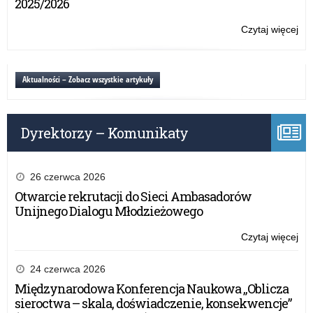
2025/2026
pt.
„Pó
Czytaj więcej
o:
nie
Ko
jes
na
za
pro
Aktualności – Zobacz wszystkie artykuły
pó
his
pt.
„Pó
Dyrektorzy – Komunikaty
nie
jes
za
pó
26 czerwca 2026
Otwarcie rekrutacji do Sieci Ambasadorów
Unijnego Dialogu Młodzieżowego
Czytaj więcej
o:
Ko
na
24 czerwca 2026
pro
Międzynarodowa Konferencja Naukowa „Oblicza
his
sieroctwa – skala, doświadczenie, konsekwencje”
pt.