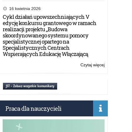
Zapotrzebowa
na
16 kwietnia 2026
adaptacje
Cykl działań upowszechniających V
podręczników
edycję konkursu grantowego w ramach
dla
realizacji projektu „Budowa
uczniów
skoordynowanego systemu pomocy
słabowidzącyc
specjalistycznej opartego na
i
Specjalistycznych Centrach
niewidomych
Wspierających Edukację Włączającą
na
rok
Czytaj więcej
o:
szkolny
Zapotrzebowa
2025/2026.
na
adaptacje
JST – Zobacz wszystkie komunikaty
podręczników
dla
uczniów
Praca dla nauczycieli
słabowidzącyc
i
niewidomych
na