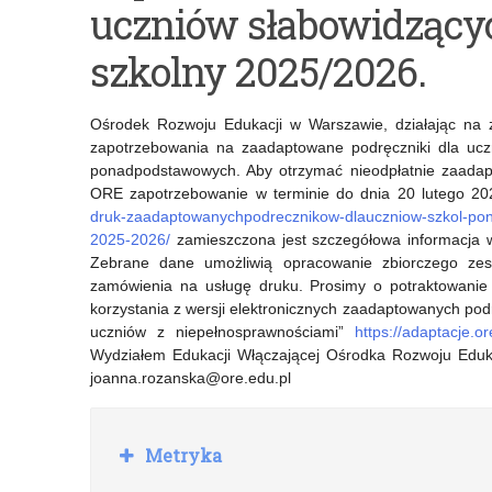
uczniów słabowidzący
pracownicy
„Ocenianie
–
dla
szkolny 2025/2026.
zbieranie
rozwoju
Ośrodek Rozwoju Edukacji w Warszawie, działając na z
danych
–
zapotrzebowania na zaadaptowane podręczniki dla ucz
do
założenia,
ponadpodstawowych. Aby otrzymać nieodpłatnie zaadapt
ORE zapotrzebowanie w terminie do dnia 20 lutego 20
porozumień
wyzwania,
druk-zaadaptowanychpodrecznikow-dlauczniow-szkol-pon
2025-2026/
zamieszczona jest szczegółowa informacja w
instrumenty
Zebrane dane umożliwią opracowanie zbiorczego zes
wsparcia”
zamówienia na usługę druku. Prosimy o potraktowanie 
korzystania z wersji elektronicznych zaadaptowanych podr
uczniów z niepełnosprawnościami”
https://adaptacje.o
Wydziałem Edukacji Włączającej Ośrodka Rozwoju Eduka
joanna.rozanska@ore.edu.pl
R
Metryka
o
z