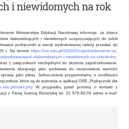
ch i niewidomych na rok
lecenie Ministerstwa Edukacji Narodowej informuje, że zbiera
niów słabowidzących i niewidomych uczęszczających do szkół
owane podręczniki w wersji wydrukowanej należy przesłać do
25 r. Na stronie
https://ore.edu.pl/2025/02/zapotrzebowanie-na-
adpodstawowych-slabowidzacych-i-niewidomych-na-rokszkolny-
raz z załącznikami niezbędnymi do złożenia zapotrzebowania.
tawienia służącego jako podstawa do oszacowania wartości
sprawy jako pilnej. Jednocześnie przypominamy o możliwości
ęczników, które są do pobrania w aplikacji ORE „Podręczniki dla
re.edu.pl/index.php
W przypadku pytań prosimy o kontakt z
cji z Panią Joanną Różańską tel. 22 570-83-03 adres e-mail: