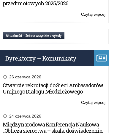
podręczników
przedmiotowych 2025/2026
szkolny
dla
2025/2026.
uczniów
Czytaj więcej
o:
słabowidzącyc
Zapotrzebowa
i
na
niewidomych
adaptacje
Aktualności – Zobacz wszystkie artykuły
na
podręczników
rok
dla
szkolny
uczniów
2025/2026.
Dyrektorzy – Komunikaty
słabowidzącyc
i
niewidomych
na
26 czerwca 2026
rok
Otwarcie rekrutacji do Sieci Ambasadorów
szkolny
Unijnego Dialogu Młodzieżowego
2025/2026.
Czytaj więcej
o:
Zapotrzebowa
na
24 czerwca 2026
adaptacje
Międzynarodowa Konferencja Naukowa
podręczników
„Oblicza sieroctwa – skala, doświadczenie,