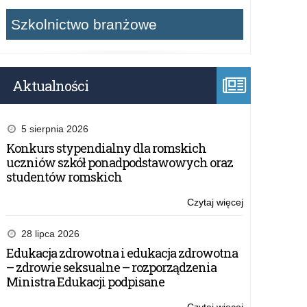
Szkolnictwo branżowe
Aktualności
5 sierpnia 2026
Konkurs stypendialny dla romskich
uczniów szkół ponadpodstawowych oraz
studentów romskich
Czytaj więcej
o:
Zapotrzebowa
na
28 lipca 2026
adaptacje
Edukacja zdrowotna i edukacja zdrowotna
podręczników
– zdrowie seksualne – rozporządzenia
dla
Ministra Edukacji podpisane
uczniów
słabowidzącyc