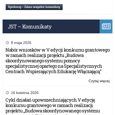
Og
Dyrektorzy – Zobacz wszystkie komunikaty
Pr
Ed
„Fi
JST – Komunikaty
8 maja 2026
Nabór wniosków w V edycji konkursu grantowego
w ramach realizacji projektu „Budowa
skoordynowanego systemu pomocy
specjalistycznej opartego na Specjalistycznych
Centrach Wspierających Edukację Włączającą”
Czytaj więcej
o:
X
edy
16 kwietnia 2026
Og
Cykl działań upowszechniających V edycję
Pr
konkursu grantowego w ramach realizacji
Ed
projektu „Budowa skoordynowanego systemu
„Fi