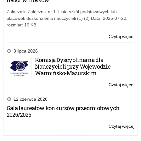
nabór wniosków
Ed
„Fi
Załączniki Załącznik nr 1. Lista szkół podstawowych lub
placówek doskonalenia nauczycieli (1) (2) Data: 2026-07-20,
rozmiar: 16 KB
Czytaj więcej
o:
X
edy
3 lipca 2026
Og
Komisja Dyscyplinarna dla
Pr
Nauczycieli przy Wojewodzie
Ed
Warmińsko-Mazurskim
„Fi
Czytaj więcej
o:
X
edy
12 czerwca 2026
Og
Gala laureatów konkursów przedmiotowych
Pr
2025/2026
Ed
„Fi
Czytaj więcej
o:
X
edy