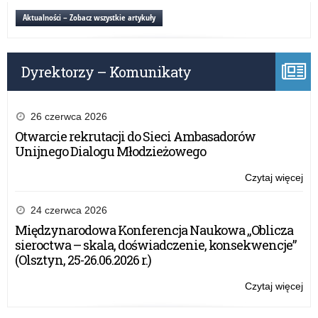
Og
Aktualności – Zobacz wszystkie artykuły
Pr
Ed
„Fi
Dyrektorzy – Komunikaty
26 czerwca 2026
Otwarcie rekrutacji do Sieci Ambasadorów
Unijnego Dialogu Młodzieżowego
Czytaj więcej
o:
X
edy
24 czerwca 2026
Og
Międzynarodowa Konferencja Naukowa „Oblicza
Pr
sieroctwa – skala, doświadczenie, konsekwencje”
Ed
(Olsztyn, 25-26.06.2026 r.)
„Fi
Czytaj więcej
o:
X
edy