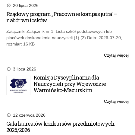
Ko
20 lipca 2026
„K
Rządowy program „Pracownie kompas jutra” –
bra
nabór wniosków
Załączniki Załącznik nr 1. Lista szkół podstawowych lub
placówek doskonalenia nauczycieli (1) (2) Data: 2026-07-20,
rozmiar: 16 KB
Czytaj więcej
o:
Ogó
Ko
3 lipca 2026
„K
Komisja Dyscyplinarna dla
bra
Nauczycieli przy Wojewodzie
Warmińsko-Mazurskim
Czytaj więcej
o:
Ogó
Ko
12 czerwca 2026
„K
Gala laureatów konkursów przedmiotowych
bra
2025/2026