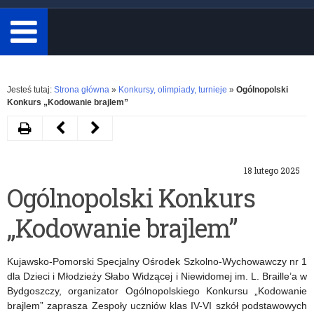
minimum
3
znaki.
Rozwiń
Jesteś tutaj:
Strona główna
»
Konkursy, olimpiady, turnieje
»
Ogólnopolski
Konkurs „Kodowanie brajlem”
Drukuj
Następny
Poprzedni
artykuł
artykuł
18 lutego 2025
Zaproszenie
V
Ogólnopolski Konkurs
do
edycja
„Kodowanie brajlem”
konkursu
programu
Szkoła
edukacyjnego
Kujawsko-Pomorski Specjalny Ośrodek Szkolno-Wychowawczy nr 1
Szkole
Złote
dla Dzieci i Młodzieży Słabo Widzącej i Niewidomej im. L. Braille’a w
Bydgoszczy, organizator Ogólnopolskiego Konkursu „Kodowanie
Szkoły
brajlem” zaprasza Zespoły uczniów klas IV-VI szkół podstawowych