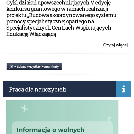
Cykl działań upowszechniających V edycję
bra
konkursu grantowego w ramach realizacji
projektu „Budowa skoordynowanego systemu
pomocy specjalistycznej opartego na
Specjalistycznych Centrach Wspierających
Edukację Włączającą
Czytaj więcej
o:
Ogó
Ko
„K
JST – Zobacz wszystkie komunikaty
bra
Praca dla nauczycieli