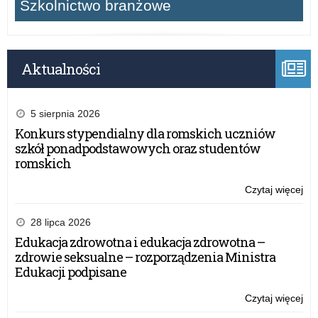
Szkolnictwo branżowe
Aktualności
5 sierpnia 2026
Konkurs stypendialny dla romskich uczniów
szkół ponadpodstawowych oraz studentów
romskich
Czytaj więcej
o:
Ogó
Ko
28 lipca 2026
„K
Edukacja zdrowotna i edukacja zdrowotna –
bra
zdrowie seksualne – rozporządzenia Ministra
Edukacji podpisane
Czytaj więcej
o:
Ogó