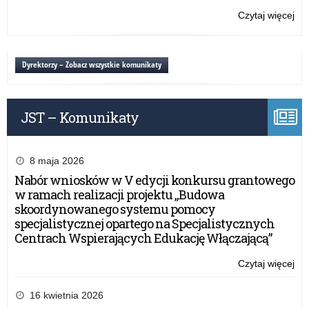
Czytaj więcej
o:
Ogó
Ko
„K
Dyrektorzy – Zobacz wszystkie komunikaty
bra
JST – Komunikaty
8 maja 2026
Nabór wniosków w V edycji konkursu grantowego
w ramach realizacji projektu „Budowa
skoordynowanego systemu pomocy
specjalistycznej opartego na Specjalistycznych
Centrach Wspierających Edukację Włączającą”
Czytaj więcej
o:
Ogó
Ko
16 kwietnia 2026
„K