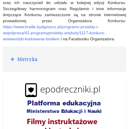
NBP
oraz ich nauczycieli do udziału w kolejnej edycji Konkursu.
Szczegółowy harmonogram oraz Regulamin i inne informacje
dotyczące Konkursu zamieszczone są na stronie internetowej
prowadzonej przez Organizatora Konkursu:
https://www.braille.bydgoszcz.pl/programv-proiekty-i-
wspolpraca/41-programyproiekty-artykuly/1117-konkurs-
woiewodzki-kodowanie-brailem
i na Facebooku Organizatora.
R
Metryka
o
z
w
i
ń