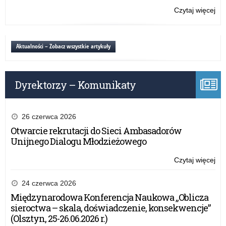
Czytaj więcej
o:
Ogó
Ko
„K
Aktualności – Zobacz wszystkie artykuły
bra
Dyrektorzy – Komunikaty
26 czerwca 2026
Otwarcie rekrutacji do Sieci Ambasadorów
Unijnego Dialogu Młodzieżowego
Czytaj więcej
o:
Ogó
Ko
24 czerwca 2026
„K
Międzynarodowa Konferencja Naukowa „Oblicza
bra
sieroctwa – skala, doświadczenie, konsekwencje”
(Olsztyn, 25-26.06.2026 r.)