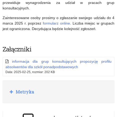
przewiduje wynagrodzenia za udział w pracach grup
konsultacyjnych.
Zainteresowane osoby prosimy o zgłaszanie swojego udziału do 4
marca 2025 r. poprzez
formularz online
. Liczba miejsc w grupach
jest ograniczona. Decydująca będzie kolejność zgłoszeń.
Załączniki
informacja dla grup konsultujących propozycję profilu
absolwentów dla szkół ponadpodstawowych
Data: 2025-02-25, rozmiar: 202 KB
R
Metryka
o
z
w
i
ń