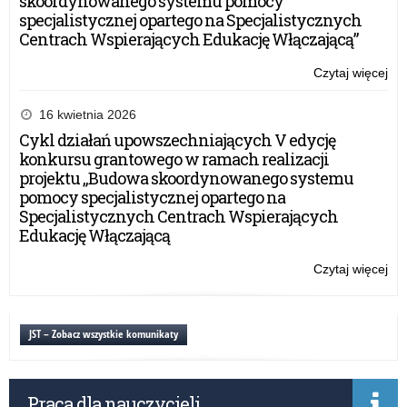
skoordynowanego systemu pomocy
specjalistycznej opartego na Specjalistycznych
Centrach Wspierających Edukację Włączającą”
Czytaj więcej
o:
Pro
ab
16 kwietnia 2026
szk
Cykl działań upowszechniających V edycję
po
konkursu grantowego w ramach realizacji
–
projektu „Budowa skoordynowanego systemu
na
pomocy specjalistycznej opartego na
do
Specjalistycznych Centrach Wspierających
gr
Edukację Włączającą
kon
Czytaj więcej
o:
Pro
ab
szk
JST – Zobacz wszystkie komunikaty
po
–
na
Praca dla nauczycieli
do