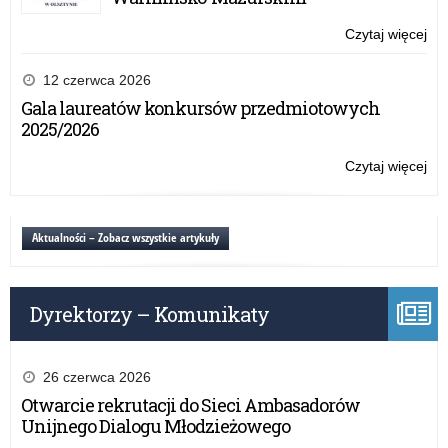
na
do
Czytaj więcej
o:
gr
Pro
kon
ab
12 czerwca 2026
szk
Gala laureatów konkursów przedmiotowych
po
2025/2026
–
na
Czytaj więcej
o:
do
Pro
gr
ab
kon
szk
Aktualności – Zobacz wszystkie artykuły
po
–
na
Dyrektorzy – Komunikaty
do
gr
kon
26 czerwca 2026
Otwarcie rekrutacji do Sieci Ambasadorów
Unijnego Dialogu Młodzieżowego