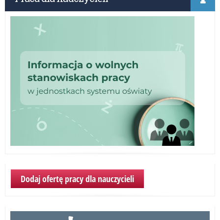
gr
kon
Dodaj ofertę pracy dla nauczycieli