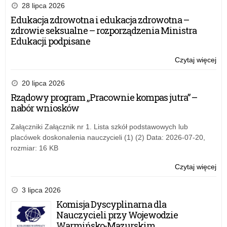
ab
28 lipca 2026
szk
Edukacja zdrowotna i edukacja zdrowotna –
po
zdrowie seksualne – rozporządzenia Ministra
–
Edukacji podpisane
na
do
Czytaj więcej
o:
gr
Pro
kon
ab
20 lipca 2026
szk
Rządowy program „Pracownie kompas jutra” –
po
nabór wniosków
–
na
Załączniki Załącznik nr 1. Lista szkół podstawowych lub
do
placówek doskonalenia nauczycieli (1) (2) Data: 2026-07-20,
gr
rozmiar: 16 KB
kon
Czytaj więcej
o:
Pro
ab
3 lipca 2026
szk
Komisja Dyscyplinarna dla
po
Nauczycieli przy Wojewodzie
–
Warmińsko-Mazurskim