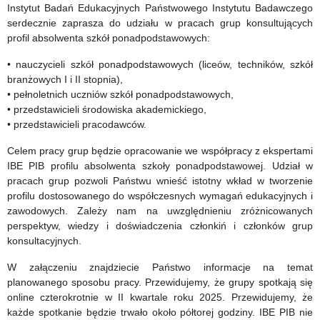
Instytut Badań Edukacyjnych Państwowego Instytutu Badawczego
serdecznie zaprasza do udziału w pracach grup konsultujących
profil absolwenta szkół ponadpodstawowych:
• nauczycieli szkół ponadpodstawowych (liceów, techników, szkół
branżowych I i II stopnia),
• pełnoletnich uczniów szkół ponadpodstawowych,
• przedstawicieli środowiska akademickiego,
• przedstawicieli pracodawców.
Celem pracy grup będzie opracowanie we współpracy z ekspertami
IBE PIB profilu absolwenta szkoły ponadpodstawowej. Udział w
pracach grup pozwoli Państwu wnieść istotny wkład w tworzenie
profilu dostosowanego do współczesnych wymagań edukacyjnych i
zawodowych. Zależy nam na uwzględnieniu zróżnicowanych
perspektyw, wiedzy i doświadczenia członkiń i członków grup
konsultacyjnych.
W załączeniu znajdziecie Państwo informacje na temat
planowanego sposobu pracy. Przewidujemy, że grupy spotkają się
online czterokrotnie w II kwartale roku 2025. Przewidujemy, że
każde spotkanie będzie trwało około półtorej godziny. IBE PIB nie