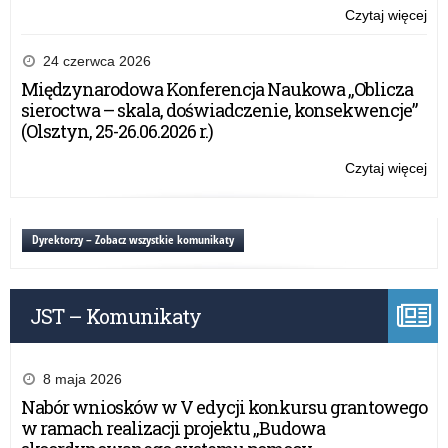
Czytaj więcej
o:
Pro
ab
24 czerwca 2026
szk
Międzynarodowa Konferencja Naukowa „Oblicza
po
sieroctwa – skala, doświadczenie, konsekwencje”
–
(Olsztyn, 25-26.06.2026 r.)
na
do
Czytaj więcej
o:
gr
Pro
kon
ab
szk
Dyrektorzy – Zobacz wszystkie komunikaty
po
–
na
JST – Komunikaty
do
gr
kon
8 maja 2026
Nabór wniosków w V edycji konkursu grantowego
w ramach realizacji projektu „Budowa