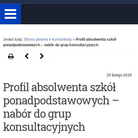
minimum
3
znaki.
Rozwiń
Jesteś tutaj:
Strona główna
»
Komunikaty
»
Profil absolwenta szkół
ponadpodstawowych – nabór do grup konsultacyjnych
Drukuj
Następny
Poprzedni
artykuł
artykuł
25 lutego 2025
Program
Spotkania
Profil absolwenta szkół
stypendialny
edukacyjne
ponadpodstawowych –
Horyzonty
z
zakresu
nabór do grup
edukacji
konsultacyjnych
finansowej