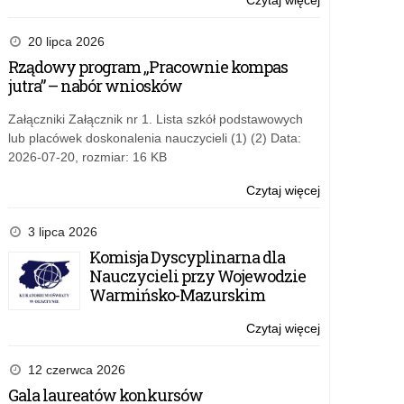
Czytaj więcej
o:
Kampania
społeczna
20 lipca 2026
Towarzystwa
Rządowy program „Pracownie kompas
Przyjaciół
jutra” – nabór wniosków
Dzieci
#wiemcorobić
Załączniki Załącznik nr 1. Lista szkół podstawowych
lub placówek doskonalenia nauczycieli (1) (2) Data:
2026-07-20, rozmiar: 16 KB
Czytaj więcej
o:
Kampania
społeczna
3 lipca 2026
Towarzystwa
Komisja Dyscyplinarna dla
Przyjaciół
Nauczycieli przy Wojewodzie
Dzieci
Warmińsko-Mazurskim
#wiemcorobić
Czytaj więcej
o:
Kampania
społeczna
12 czerwca 2026
Towarzystwa
Gala laureatów konkursów