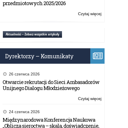
Przyjaciół
przedmiotowych 2025/2026
Dzieci
#wiemcorobić
Czytaj więcej
o:
Kampania
społeczna
Towarzystwa
Aktualności – Zobacz wszystkie artykuły
Przyjaciół
Dzieci
#wiemcorobić
Dyrektorzy – Komunikaty
26 czerwca 2026
Otwarcie rekrutacji do Sieci Ambasadorów
Unijnego Dialogu Młodzieżowego
Czytaj więcej
o:
Kampania
społeczna
24 czerwca 2026
Towarzystwa
Międzynarodowa Konferencja Naukowa
Przyjaciół
„Oblicza sieroctwa – skala, doświadczenie,