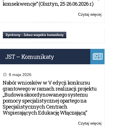
Dzieci
konsekwencje” (Olsztyn, 25-26.06.2026 r.)
#wiemcorobić
Czytaj więcej
o:
Kampania
społeczna
Towarzystwa
Dyrektorzy – Zobacz wszystkie komunikaty
Przyjaciół
Dzieci
#wiemcorobić
JST – Komunikaty
8 maja 2026
Nabór wniosków w V edycji konkursu
grantowego w ramach realizacji projektu
„Budowa skoordynowanego systemu
pomocy specjalistycznej opartego na
Specjalistycznych Centrach
Wspierających Edukację Włączającą”
Czytaj więcej
o: