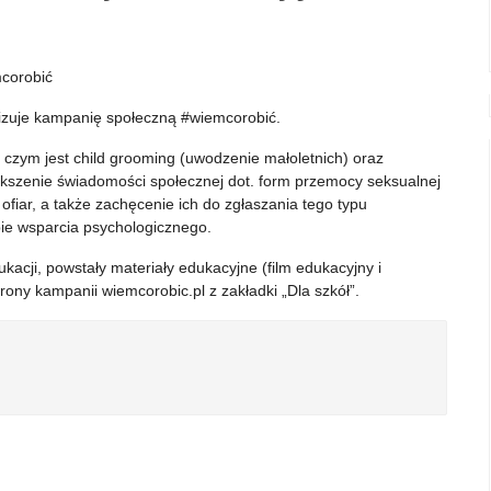
mcorobić
alizuje kampanię społeczną #wiemcorobić.
e czym jest child grooming (uwodzenie małoletnich) oraz
iększenie świadomości społecznej dot. form przemocy seksualnej
 ofiar, a także zachęcenie ich do zgłaszania tego typu
bie wsparcia psychologicznego.
kacji, powstały materiały edukacyjne (film edukacyjny i
rony kampanii wiemcorobic.pl z zakładki „Dla szkół”.