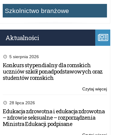
Szkolnictwo branżowe
Aktualności
5 sierpnia 2026
Konkurs stypendialny dla romskich
uczniów szkół ponadpodstawowych oraz
studentów romskich
Czytaj więcej
o:
Kampania
społeczna
28 lipca 2026
Towarzystwa
Edukacja zdrowotna i edukacja zdrowotna
Przyjaciół
– zdrowie seksualne – rozporządzenia
Dzieci
Ministra Edukacji podpisane
#wiemcorobić