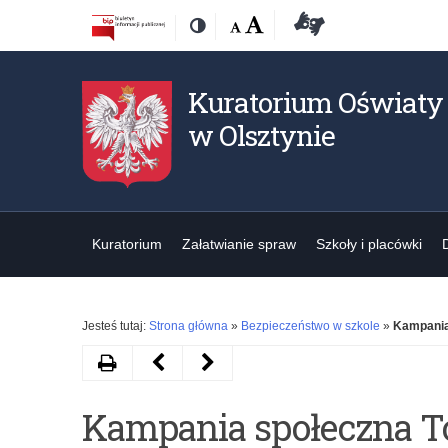
Przejdź
Przejdź
Dostępność
Rozmiar
Domyślna
Wielka
Deklaracja
Kontrast
do
do
czcionki:
dostępności
treśći
nawigacji
Kuratorium Oświaty
w Olsztynie
Kuratorium
Załatwianie spraw
Szkoły i placówki
Jesteś tutaj:
Strona główna
»
Bezpieczeństwo w szkole
»
Kampania
Drukuj
Następny
Poprzedni
artykuł
artykuł
Kampania społeczna T
Kampania
Zapraszamy