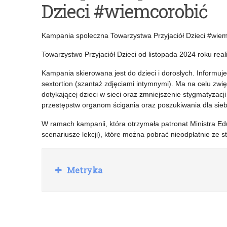
Dzieci #wiemcorobić
społeczna
na
„Pierwsze
wojewódzką
Kampania społeczna Towarzystwa Przyjaciół Dzieci #wie
kroki
debatę
Towarzystwo Przyjaciół Dzieci od listopada 2024 roku re
w
społeczną
Kampania skierowana jest do dzieci i dorosłych. Informuj
(cyber)Świecie”
„Porozmawiajmy
sextortion (szantaż zdjęciami intymnymi). Ma na celu zw
o
dotykającej dzieci w sieci oraz zmniejszenie stygmatyzacji
przestępstw organom ścigania oraz poszukiwania dla sie
bezpieczeństwie
W ramach kampanii, która otrzymała patronat Ministra Edu
–
scenariusze lekcji), które można pobrać nieodpłatnie ze st
możesz
mieć
R
Metryka
o
na
z
w
nie
i
ń
wpływ.