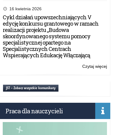
Kampania
społeczna
16 kwietnia 2026
Towarzystwa
Cykl działań upowszechniających V
Przyjaciół
edycję konkursu grantowego w ramach
Dzieci
realizacji projektu „Budowa
#wiemcorobić
skoordynowanego systemu pomocy
specjalistycznej opartego na
Specjalistycznych Centrach
Wspierających Edukację Włączającą
Czytaj więcej
o:
Kampania
społeczna
Towarzystwa
JST – Zobacz wszystkie komunikaty
Przyjaciół
Dzieci
#wiemcorobić
Praca dla nauczycieli