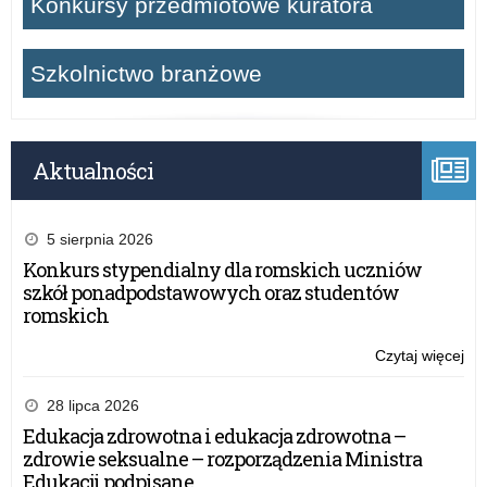
Konkursy przedmiotowe kuratora
Szkolnictwo branżowe
Aktualności
5 sierpnia 2026
Konkurs stypendialny dla romskich uczniów
szkół ponadpodstawowych oraz studentów
romskich
Czytaj więcej
o:
XX
edy
28 lipca 2026
Og
Edukacja zdrowotna i edukacja zdrowotna –
Ko
zdrowie seksualne – rozporządzenia Ministra
His
Edukacji podpisane