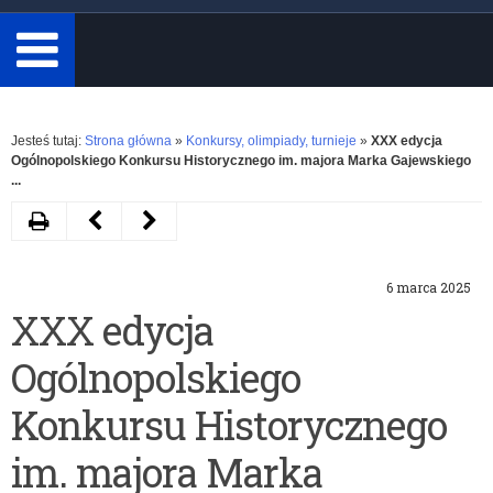
minimum
3
znaki.
Rozwiń
Jesteś tutaj:
Strona główna
»
Konkursy, olimpiady, turnieje
»
XXX edycja
Ogólnopolskiego Konkursu Historycznego im. majora Marka Gajewskiego
...
Drukuj
Następny
Poprzedni
artykuł
artykuł
6 marca 2025
Konkurs
IV
XXX edycja
grantowy
Konkurs
Ogólnopolskiego
IBE
„Autoportret
dla
z
Konkursu Historycznego
publicznych
Historią”
im. majora Marka
szkół