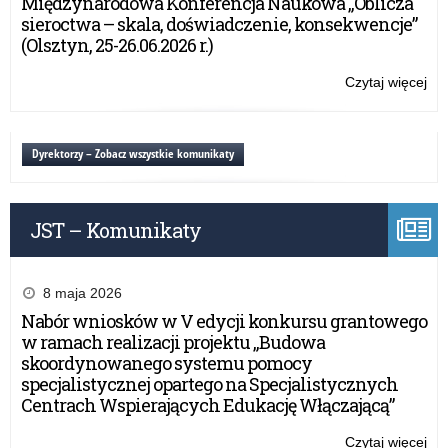
Międzynarodowa Konferencja Naukowa „Oblicza
Żoł
19
Ko
sieroctwa – skala, doświadczenie, konsekwencje”
Ni
19
His
(Olsztyn, 25-26.06.2026 r.)
Od
im.
Tra
ma
Czytaj więcej
o:
Ry
Ma
XX
do
Ga
edy
Żoł
„Lo
Og
Dyrektorzy – Zobacz wszystkie komunikaty
Ni
żoł
Ko
i
His
dzi
im.
or
JST – Komunikaty
ma
pol
Ma
w
Ga
lat
„Lo
8 maja 2026
19
żoł
Nabór wniosków w V edycji konkursu grantowego
19
i
w ramach realizacji projektu „Budowa
Od
dzi
skoordynowanego systemu pomocy
Tra
or
specjalistycznej opartego na Specjalistycznych
Ry
pol
Centrach Wspierających Edukację Włączającą”
do
w
Żoł
lat
Czytaj więcej
o: