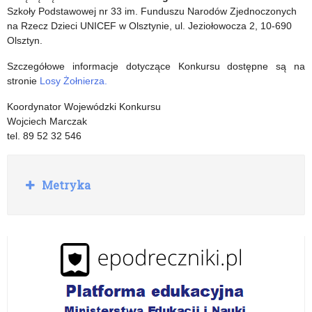
Szkoły Podstawowej nr 33 im. Funduszu Narodów Zjednoczonych
na Rzecz Dzieci UNICEF w Olsztynie, ul. Jeziołowocza 2, 10-690
Olsztyn.
Szczegółowe informacje dotyczące Konkursu dostępne są na
stronie
Losy Żołnierza.
Koordynator Wojewódzki Konkursu
Wojciech Marczak
tel. 89 52 32 546
R
Metryka
o
z
w
i
ń