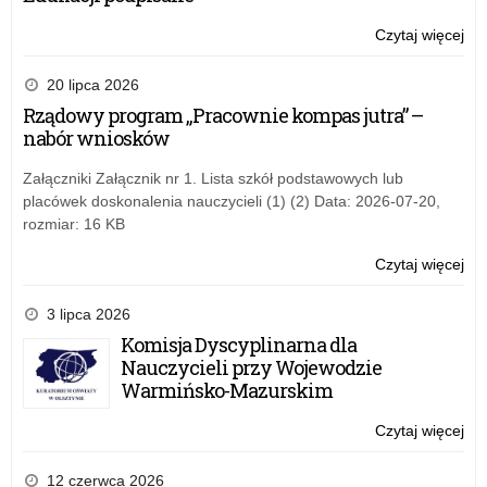
im.
ma
Czytaj więcej
o:
Ma
XX
Ga
edy
20 lipca 2026
„Lo
Og
Rządowy program „Pracownie kompas jutra” –
żoł
Ko
nabór wniosków
i
His
dzi
im.
Załączniki Załącznik nr 1. Lista szkół podstawowych lub
or
ma
placówek doskonalenia nauczycieli (1) (2) Data: 2026-07-20,
pol
Ma
rozmiar: 16 KB
w
Ga
lat
„Lo
Czytaj więcej
o:
19
żoł
XX
19
i
edy
3 lipca 2026
Od
dzi
Og
Komisja Dyscyplinarna dla
Tra
or
Ko
Nauczycieli przy Wojewodzie
Ry
pol
His
Warmińsko-Mazurskim
do
w
im.
Żoł
lat
ma
Czytaj więcej
o:
Ni
19
Ma
XX
19
Ga
edy
12 czerwca 2026