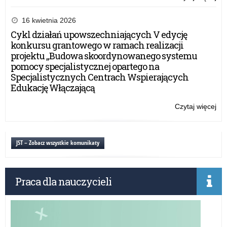
Ni
19
XX
19
edy
16 kwietnia 2026
Od
Og
Cykl działań upowszechniających V edycję
Tra
Ko
konkursu grantowego w ramach realizacji
Ry
His
projektu „Budowa skoordynowanego systemu
do
im.
pomocy specjalistycznej opartego na
Żoł
ma
Specjalistycznych Centrach Wspierających
Ni
Ma
Edukację Włączającą
Ga
„Lo
Czytaj więcej
o:
żoł
XX
i
edy
dzi
Og
JST – Zobacz wszystkie komunikaty
or
Ko
pol
His
w
im.
lat
Praca dla nauczycieli
ma
19
Ma
19
Ga
Od
„Lo
Tra
żoł