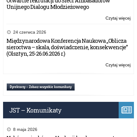
Otwarcie rekrutacji do Sieci Ambasadorów
Unijnego Dialogu Młodzieżowego
Czytaj więcej
o:
Ka
Dzi
24 czerwca 2026
be
Międzynarodowa Konferencja Naukowa „Oblicza
Pr
sieroctwa – skala, doświadczenie, konsekwencje”
20
(Olsztyn, 25-26.06.2026 r.)
Czytaj więcej
o:
Ka
Dzi
be
Dyrektorzy – Zobacz wszystkie komunikaty
Pr
20
JST – Komunikaty
8 maja 2026