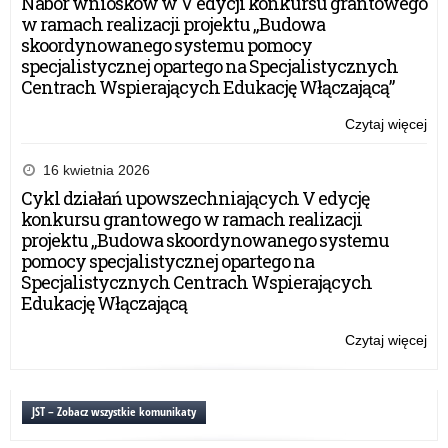
Nabór wniosków w V edycji konkursu grantowego
w ramach realizacji projektu „Budowa
skoordynowanego systemu pomocy
specjalistycznej opartego na Specjalistycznych
Centrach Wspierających Edukację Włączającą”
Czytaj więcej
o:
Ka
Dzi
16 kwietnia 2026
be
Cykl działań upowszechniających V edycję
Pr
konkursu grantowego w ramach realizacji
20
projektu „Budowa skoordynowanego systemu
pomocy specjalistycznej opartego na
Specjalistycznych Centrach Wspierających
Edukację Włączającą
Czytaj więcej
o:
Ka
Dzi
be
JST – Zobacz wszystkie komunikaty
Pr
20