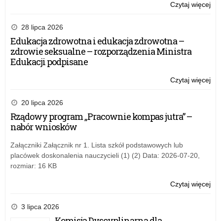
Czytaj więcej
o:
Ka
Dzi
28 lipca 2026
be
Edukacja zdrowotna i edukacja zdrowotna –
Pr
zdrowie seksualne – rozporządzenia Ministra
20
Edukacji podpisane
Czytaj więcej
o:
Ka
Dzi
20 lipca 2026
be
Rządowy program „Pracownie kompas jutra” –
Pr
nabór wniosków
20
Załączniki Załącznik nr 1. Lista szkół podstawowych lub
placówek doskonalenia nauczycieli (1) (2) Data: 2026-07-20,
rozmiar: 16 KB
Czytaj więcej
o:
Ka
Dzi
3 lipca 2026
be
Komisja Dyscyplinarna dla