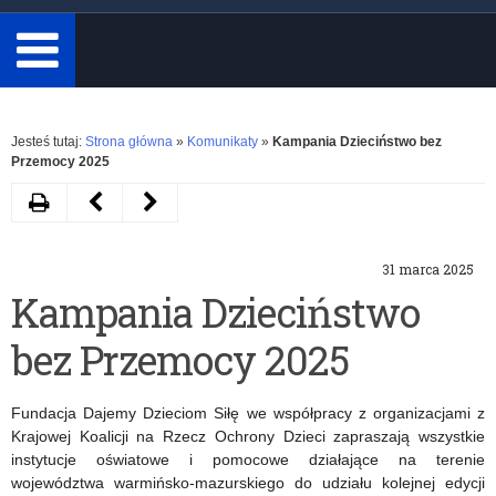
minimum
3
znaki.
Rozwiń
Jesteś tutaj:
Strona główna
»
Komunikaty
»
Kampania Dzieciństwo bez
Przemocy 2025
Drukuj
Następny
Poprzedni
artykuł
artykuł
31 marca 2025
Projekt
Zaproszenie
Kampania Dzieciństwo
„Szkoła
na
bez Przemocy 2025
przyjazna
kurs
diabetykom
Mój
Fundacja Dajemy Dzieciom Siłę we współpracy z organizacjami z
–
zeszyt
Krajowej Koalicji na Rzecz Ochrony Dzieci zapraszają wszystkie
instytucje oświatowe i pomocowe działające na terenie
wsparcie,
pomagający
województwa warmińsko-mazurskiego do udziału kolejnej edycji