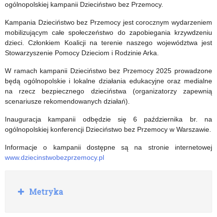
bezpieczeństwo,
się
ogólnopolskiej kampanii Dzieciństwo bez Przemocy.
edukacja”
uczyć
Kampania Dzieciństwo bez Przemocy jest corocznym wydarzeniem
mobilizującym całe społeczeństwo do zapobiegania krzywdzeniu
dzieci. Członkiem Koalicji na terenie naszego województwa jest
Stowarzyszenie Pomocy Dzieciom i Rodzinie Arka.
W ramach kampanii Dzieciństwo bez Przemocy 2025 prowadzone
będą ogólnopolskie i lokalne działania edukacyjne oraz medialne
na rzecz bezpiecznego dzieciństwa (organizatorzy zapewnią
scenariusze rekomendowanych działań).
Inauguracja kampanii odbędzie się 6 października br. na
ogólnopolskiej konferencji Dzieciństwo bez Przemocy w Warszawie.
Informacje o kampanii dostępne są na stronie internetowej
www.dziecinstwobezprzemocy.pl
R
Metryka
o
z
w