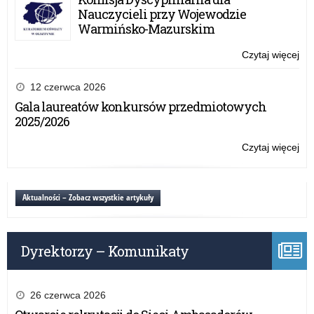
Pr
Nauczycieli przy Wojewodzie
20
Warmińsko-Mazurskim
Czytaj więcej
o:
Ka
Dzi
12 czerwca 2026
be
Gala laureatów konkursów przedmiotowych
Pr
2025/2026
20
Czytaj więcej
o:
Ka
Dzi
be
Aktualności – Zobacz wszystkie artykuły
Pr
20
Dyrektorzy – Komunikaty
26 czerwca 2026