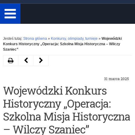
minimum
3
znaki.
Rozwiń
Jesteś tutaj:
Strona główna
»
Konkursy, olimpiady, turnieje
»
Wojewódzki
Konkurs Historyczny „Operacja: Szkolna Misja Historyczna – Wilczy
Szaniec”
Drukuj
Następny
Poprzedni
artykuł
artykuł
31 marca 2025
Konkurs
Ogólnopolski
Wojewódzki Konkurs
historyczno-
Konkurs
Historyczny „Operacja:
plastycznym
Biograficzny
„Kartka
Szkolna Misja Historyczna
do
– Wilczy Szaniec”
weterana