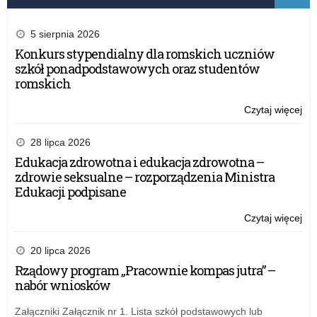
5 sierpnia 2026
Konkurs stypendialny dla romskich uczniów
szkół ponadpodstawowych oraz studentów
romskich
Czytaj więcej
o:
Wo
Ko
28 lipca 2026
His
Edukacja zdrowotna i edukacja zdrowotna –
„Op
zdrowie seksualne – rozporządzenia Ministra
Sz
Edukacji podpisane
Mis
His
Czytaj więcej
o:
–
Wo
Wil
Ko
20 lipca 2026
Sza
His
Rządowy program „Pracownie kompas jutra” –
„Op
nabór wniosków
Sz
Mis
Załączniki Załącznik nr 1. Lista szkół podstawowych lub