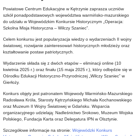
II
Powiatowe Centrum Edukacyjne w Kętrzynie zaprasza uczniów
szkół ponadpodstawowych województwa warmińsko-mazurskiego
wojny
do udziału w Wojewódzkim Konkursie Historycznym „Operacja:
światowej”
Szkolna Misja Historyczna – Wilczy Szaniec”.
Celem konkursu jest popularyzacja wiedzy o wydarzeniach II wojny
światowej, rozwijanie zainteresowań historycznych młodzieży oraz
kształtowanie postaw patriotycznych.
Wydarzenie składa się z dwóch etapów – eliminacji online (10
kwietnia 2025 r.) oraz finału (15 maja 2025 r.), który odbędzie się w
Ośrodku Edukacji Historyczno-Przyrodniczej „Wilczy Szaniec” w
Gierłoży.
Konkurs objęty jest patronatem Wojewody Warmińsko-Mazurskiego
Radosława Króla, Starosty Kętrzyńskiego Michała Kochanowskiego
oraz Muzeum II Wojny Światowej w Gdańsku. Wsparcia
organizacyjnego udzielają: Nadleśnictwo Srokowo, Muzeum Wojska
Polskiego, Fundacja Karta oraz Delegatura IPN w Olsztynie.
Szczegółowe informacje na stronie:
Wojewódzki Konkurs