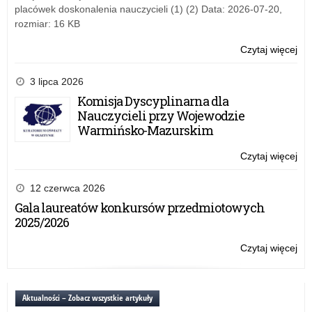
His
placówek doskonalenia nauczycieli (1) (2) Data: 2026-07-20,
–
rozmiar: 16 KB
Wil
Sza
Czytaj więcej
o:
Wo
Ko
3 lipca 2026
His
Komisja Dyscyplinarna dla
„Op
Nauczycieli przy Wojewodzie
Sz
Warmińsko-Mazurskim
Mis
His
Czytaj więcej
o:
–
Wo
Wil
Ko
12 czerwca 2026
Sza
His
Gala laureatów konkursów przedmiotowych
„Op
2025/2026
Sz
Mis
Czytaj więcej
o:
His
Wo
–
Ko
Wil
His
Aktualności – Zobacz wszystkie artykuły
Sza
„Op