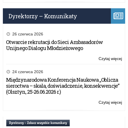
Sz
Mis
Dyrektorzy – Komunikaty
His
–
Wil
Sza
26 czerwca 2026
Otwarcie rekrutacji do Sieci Ambasadorów
Unijnego Dialogu Młodzieżowego
Czytaj więcej
o:
Wo
Ko
24 czerwca 2026
His
Międzynarodowa Konferencja Naukowa „Oblicza
„Op
sieroctwa – skala, doświadczenie, konsekwencje”
Sz
(Olsztyn, 25-26.06.2026 r.)
Mis
His
Czytaj więcej
o:
–
Wo
Wil
Ko
Sza
His
Dyrektorzy – Zobacz wszystkie komunikaty
„Op