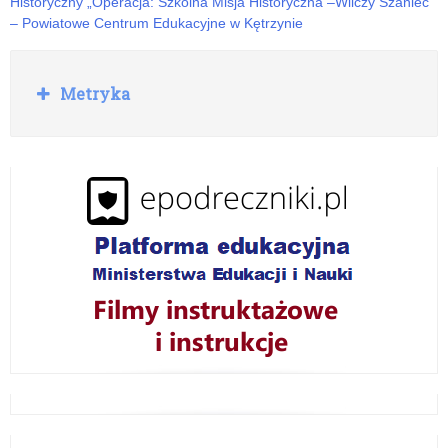
Historyczny „Operacja: Szkolna Misja Historyczna –Wilczy Szaniec”
– Powiatowe Centrum Edukacyjne w Kętrzynie
R
Metryka
o
z
w
i
ń