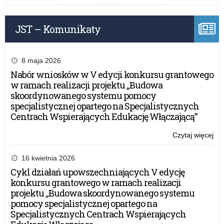
Sz
Mis
JST – Komunikaty
His
–
Wil
Sza
8 maja 2026
Nabór wniosków w V edycji konkursu grantowego
w ramach realizacji projektu „Budowa
skoordynowanego systemu pomocy
specjalistycznej opartego na Specjalistycznych
Centrach Wspierających Edukację Włączającą”
Czytaj więcej
o:
Wo
Ko
16 kwietnia 2026
His
Cykl działań upowszechniających V edycję
„Op
konkursu grantowego w ramach realizacji
Sz
projektu „Budowa skoordynowanego systemu
Mis
pomocy specjalistycznej opartego na
His
Specjalistycznych Centrach Wspierających
–