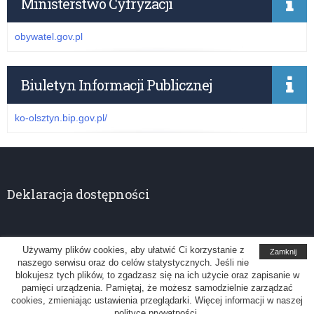
Ministerstwo Cyfryzacji
obywatel.gov.pl
Biuletyn Informacji Publicznej
ko-olsztyn.bip.gov.pl/
Deklaracja dostępności
Używamy plików cookies, aby ułatwić Ci korzystanie z
Zamknij
naszego serwisu oraz do celów statystycznych. Jeśli nie
Kuratorium Oświaty w Olsztynie
blokujesz tych plików, to zgadzasz się na ich użycie oraz zapisanie w
pamięci urządzenia. Pamiętaj, że możesz samodzielnie zarządzać
Uwagi, sugestie: administrator@ko.olsztyn.pl
cookies, zmieniając ustawienia przeglądarki. Więcej informacji w naszej
polityce prywatności.