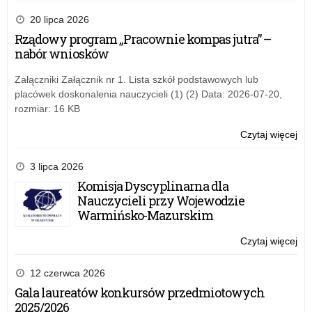
Mło
pr
20 lipca 2026
–
Rządowy program „Pracownie kompas jutra” –
Za
nabór wniosków
śr
Załączniki Załącznik nr 1. Lista szkół podstawowych lub
placówek doskonalenia nauczycieli (1) (2) Data: 2026-07-20,
rozmiar: 16 KB
Czytaj więcej
o:
Mło
pr
3 lipca 2026
–
Komisja Dyscyplinarna dla
Za
Nauczycieli przy Wojewodzie
śr
Warmińsko-Mazurskim
Czytaj więcej
o:
Mło
pr
12 czerwca 2026
–
Gala laureatów konkursów przedmiotowych
Za
2025/2026