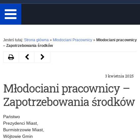
minimum
3
znaki.
Rozwiń
Jesteś tutaj:
Strona główna
»
Młodociani Pracownicy
»
Młodociani pracownicy
– Zapotrzebowania środków
Drukuj
Następny
Poprzedni
artykuł
artykuł
3 kwietnia 2025
Młodociani
Realizacja
Młodociani pracownicy –
pracownicy
zadania
Zapotrzebowania środków
–
w
Prognoza
2025
Państwo
wydatków
roku
Prezydenci Miast,
Burmistrzowie Miast,
na
Wójtowie Gmin