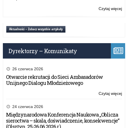
śr
Czytaj więcej
o:
Mło
pr
–
Aktualności – Zobacz wszystkie artykuły
Za
śr
Dyrektorzy – Komunikaty
26 czerwca 2026
Otwarcie rekrutacji do Sieci Ambasadorów
Unijnego Dialogu Młodzieżowego
Czytaj więcej
o:
Mło
pr
24 czerwca 2026
–
Międzynarodowa Konferencja Naukowa „Oblicza
Za
sieroctwa – skala, doświadczenie, konsekwencje”
śr
(Olsztyn, 25-26.06.2026 r.)