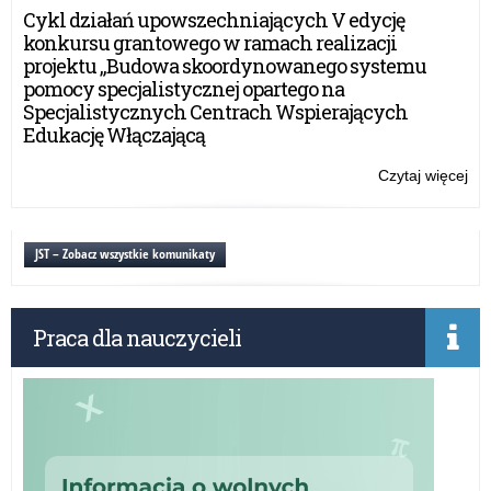
–
Cykl działań upowszechniających V edycję
Za
konkursu grantowego w ramach realizacji
śr
projektu „Budowa skoordynowanego systemu
pomocy specjalistycznej opartego na
Specjalistycznych Centrach Wspierających
Edukację Włączającą
Czytaj więcej
o:
Mło
pr
–
JST – Zobacz wszystkie komunikaty
Za
śr
Praca dla nauczycieli