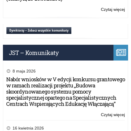
Czytaj więcej
o:
Mło
pr
–
Dyrektorzy – Zobacz wszystkie komunikaty
Za
śr
JST – Komunikaty
8 maja 2026
Nabór wniosków w V edycji konkursu grantowego
w ramach realizacji projektu „Budowa
skoordynowanego systemu pomocy
specjalistycznej opartego na Specjalistycznych
Centrach Wspierających Edukację Włączającą”
Czytaj więcej
o:
Mło
pr
16 kwietnia 2026