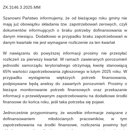
lata
ZK.3146.3.2025.MM
2026-
Szanowni Państwo informujemy, że od bieżącego roku gminy nie
2029
mają już obowiązku składania tzw. zapotrzebowań zerowych, czyli
dokumentów informujących o braku potrzeby dofinansowania w
danym miesiącu. Dodatkowo w przypadku braku zapotrzebowań w
danym kwartale nie jest wymagane rozliczenie za ten kwartał.
W nawiązaniu do powyższej informacji prosimy nie przesyłać
rozliczeń za pierwszy kwartał. W ramach zawieranych porozumień
jednostki samorządu terytorialnego otrzymają kwotę stanowiącą
65% wartości zapotrzebowania zgłoszonego w lutym 2025 roku. W
przypadku wystąpienia większych potrzeb finansowania,
podpisywane będą aneksy do zawartych porozumień. Prosimy o
bieżące monitorowanie potrzeb finansowych oraz przekazanie
informacji o przewidywanym zapotrzebowaniu na dodatkowe środki
finansowe do końca roku, jeśli taka potrzeba się pojawi.
Jednocześnie przypominamy, że wszelkie informacje związane z
dofinansowaniem młodocianych pracowników, w tym
zapotrzebowania na środki finansowe, rozliczenia powinny być