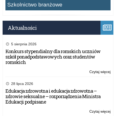
Szkolnictwo branżowe
Aktualności
5 sierpnia 2026
Konkurs stypendialny dla romskich uczniów
szkół ponadpodstawowych oraz studentów
romskich
Czytaj więcej
o:
Mło
pr
28 lipca 2026
–
Edukacja zdrowotna i edukacja zdrowotna –
Za
zdrowie seksualne – rozporządzenia Ministra
śr
Edukacji podpisane
Czytaj więcej
o: