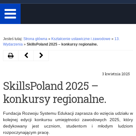
minimum
3
znaki.
Rozwiń
Jesteś tutaj:
Strona główna
»
Kształcenie ustawiczne i zawodowe
»
13.
Wydarzenia
»
SkillsPoland 2025 – konkursy regionalne.
Drukuj
Następny
Poprzedni
artykuł
artykuł
3 kwietnia 2025
Konferencja
Certyfikat
SkillsPoland 2025 –
pn.
Kuratorium
konkursy regionalne.
„Tradycja,
Oświaty
technologia
w
Fundacja Rozwoju Systemu Edukacji zaprasza do wzięcia udziału w
–
Olsztynie
kolejnej edycji konkursu umiejętności zawodowych 2025, który
dedykowany jest uczniom, studentom i młodym ludziom
współczesna
rozpoczynającym pracę.