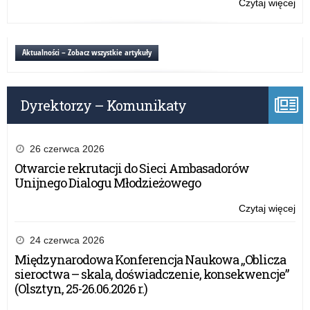
Czytaj więcej
o:
Ski
20
–
Aktualności – Zobacz wszystkie artykuły
ko
reg
Dyrektorzy – Komunikaty
26 czerwca 2026
Otwarcie rekrutacji do Sieci Ambasadorów
Unijnego Dialogu Młodzieżowego
Czytaj więcej
o:
Ski
20
24 czerwca 2026
–
Międzynarodowa Konferencja Naukowa „Oblicza
ko
sieroctwa – skala, doświadczenie, konsekwencje”
reg
(Olsztyn, 25-26.06.2026 r.)