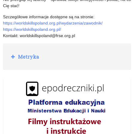
Cię stać!
Szczegółowe informacje dostępne są na stronie:
https://worldskillspoland.org.pl/wydarzenia/zawodnik/
https://worldskillspoland.org.pl/
Kontakt: worldskillspoland@frse.org.pl
R
Metryka
o
z
w
i
ń