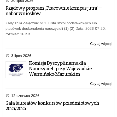
20 lipca 2026
–
Rządowy program „Pracownie kompas jutra” –
ko
nabór wniosków
reg
Załączniki Załącznik nr 1. Lista szkół podstawowych lub
placówek doskonalenia nauczycieli (1) (2) Data: 2026-07-20,
rozmiar: 16 KB
Czytaj więcej
o:
Ski
20
3 lipca 2026
–
Komisja Dyscyplinarna dla
ko
Nauczycieli przy Wojewodzie
reg
Warmińsko-Mazurskim
Czytaj więcej
o:
Ski
20
12 czerwca 2026
–
Gala laureatów konkursów przedmiotowych
ko
2025/2026
reg