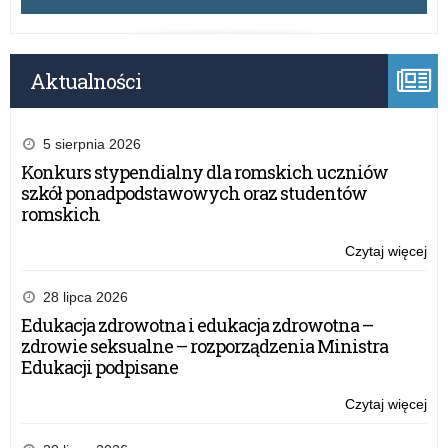
Aktualności
5 sierpnia 2026
Konkurs stypendialny dla romskich uczniów
szkół ponadpodstawowych oraz studentów
romskich
Czytaj więcej
o:
Ski
20
28 lipca 2026
–
Edukacja zdrowotna i edukacja zdrowotna –
ko
zdrowie seksualne – rozporządzenia Ministra
reg
Edukacji podpisane
Czytaj więcej
o:
Ski
20