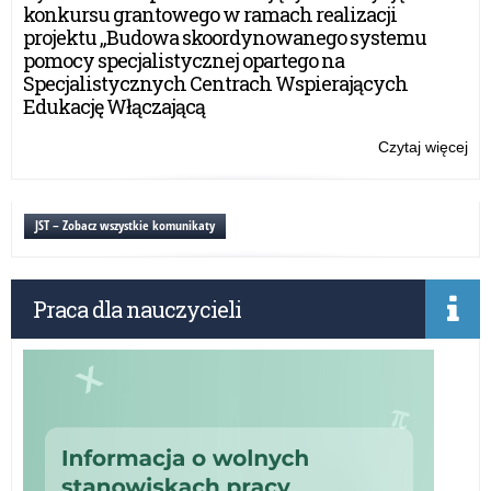
ko
konkursu grantowego w ramach realizacji
reg
projektu „Budowa skoordynowanego systemu
pomocy specjalistycznej opartego na
Specjalistycznych Centrach Wspierających
Edukację Włączającą
Czytaj więcej
o:
Ski
20
–
JST – Zobacz wszystkie komunikaty
ko
reg
Praca dla nauczycieli