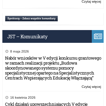
Czytaj więcej
o:
Ski
20
–
Dyrektorzy – Zobacz wszystkie komunikaty
ko
reg
JST – Komunikaty
8 maja 2026
Nabór wniosków w V edycji konkursu grantowego
w ramach realizacji projektu „Budowa
skoordynowanego systemu pomocy
specjalistycznej opartego na Specjalistycznych
Centrach Wspierających Edukację Włączającą”
Czytaj więcej
o:
Ski
20
16 kwietnia 2026
–
Cykl działań upowszechniających V edycję