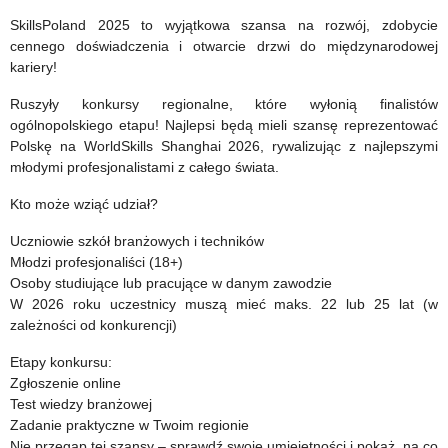
żywność”
SkillsPoland 2025 to wyjątkowa szansa na rozwój, zdobycie
cennego doświadczenia i otwarcie drzwi do międzynarodowej
kariery!
Ruszyły konkursy regionalne, które wyłonią finalistów
ogólnopolskiego etapu! Najlepsi będą mieli szansę reprezentować
Polskę na WorldSkills Shanghai 2026, rywalizując z najlepszymi
młodymi profesjonalistami z całego świata.
Kto może wziąć udział?
Uczniowie szkół branżowych i techników
Młodzi profesjonaliści (18+)
Osoby studiujące lub pracujące w danym zawodzie
W 2026 roku uczestnicy muszą mieć maks. 22 lub 25 lat (w
zależności od konkurencji)
Etapy konkursu:
Zgłoszenie online
Test wiedzy branżowej
Zadanie praktyczne w Twoim regionie
Nie przegap tej szansy – sprawdź swoje umiejętności i pokaż, na co