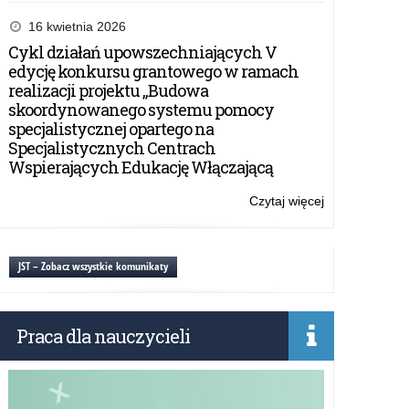
Konkurs:
„Energia
16 kwietnia 2026
rolnictwa”
Cykl działań upowszechniających V
edycję konkursu grantowego w ramach
realizacji projektu „Budowa
skoordynowanego systemu pomocy
specjalistycznej opartego na
Specjalistycznych Centrach
Wspierających Edukację Włączającą
Czytaj więcej
o:
Konkurs:
„Energia
rolnictwa”
JST – Zobacz wszystkie komunikaty
Praca dla nauczycieli