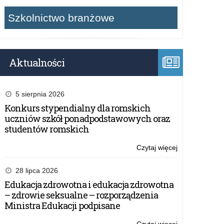
Szkolnictwo branżowe
Aktualności
5 sierpnia 2026
Konkurs stypendialny dla romskich
uczniów szkół ponadpodstawowych oraz
studentów romskich
Czytaj więcej
o:
Konkurs:
„Energia
28 lipca 2026
rolnictwa”
Edukacja zdrowotna i edukacja zdrowotna
– zdrowie seksualne – rozporządzenia
Ministra Edukacji podpisane