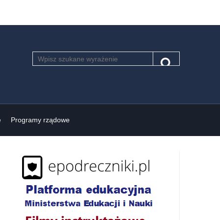
Szukaj
Pole
Szukaj
wymagane.
Wpisz
minimum
3
znaki.
e
Programy rządowe