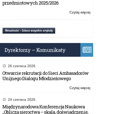
przedmiotowych 2025/2026
Czytaj więcej
o:
Konkurs:
„Energia
rolnictwa”
Aktualności – Zobacz wszystkie artykuły
Dyrektorzy – Komunikaty
26 czerwca 2026
Otwarcie rekrutacji do Sieci Ambasadorów
Unijnego Dialogu Młodzieżowego
Czytaj więcej
o:
Konkurs:
„Energia
24 czerwca 2026
rolnictwa”
Międzynarodowa Konferencja Naukowa
„Oblicza sieroctwa – skala, doświadczenie,