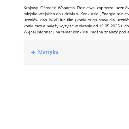
Konkurs
–
Krajowy Ośrodek Wsparcia Rolnictwa zaprasza uczniów 
miejsko-wiejskich do udziału w Konkursie „Energia rolnic
Historyczny
International
uczniów klas IV-VI) lub film (konkurs grupowy dla uczni
dla
Cyber
konkursowe należy wysyłać w okresie od 19.05.2025 r. do
Więcej informacji na temat konkursu można znaleźć pod
Młodzieży
Camp
„Katyń
2025-
R
Metryka
2025.
Krajowego
o
z
Gazeta
Ośrodka
w
i
rocznicowa”
Koordynacji
ń
w
Estonii
(NCC-
EE)
w