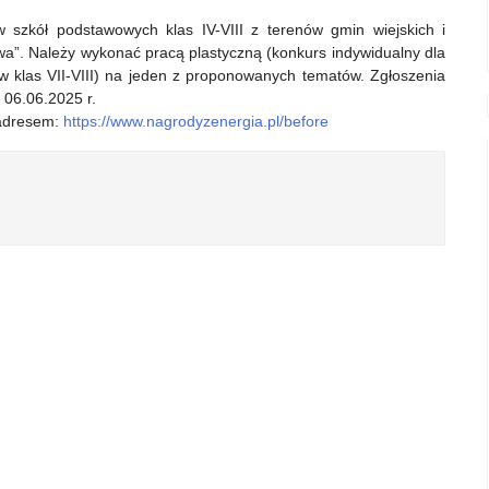
szkół podstawowych klas IV-VIII z terenów gmin wiejskich i
twa”. Należy wykonać pracą plastyczną (konkurs indywidualny dla
ów klas VII-VIII) na jeden z proponowanych tematów. Zgłoszenia
 06.06.2025 r.
 adresem:
https://www.nagrodyzenergia.pl/before