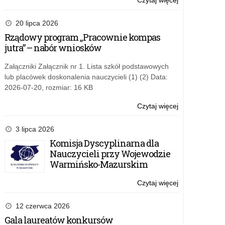
Czytaj więcej
o:
Konkurs:
„Energia
20 lipca 2026
rolnictwa”
Rządowy program „Pracownie kompas
jutra” – nabór wniosków
Załączniki Załącznik nr 1. Lista szkół podstawowych
lub placówek doskonalenia nauczycieli (1) (2) Data:
2026-07-20, rozmiar: 16 KB
Czytaj więcej
o:
Konkurs:
„Energia
3 lipca 2026
rolnictwa”
Komisja Dyscyplinarna dla
Nauczycieli przy Wojewodzie
Warmińsko-Mazurskim
Czytaj więcej
o:
Konkurs:
„Energia
12 czerwca 2026
rolnictwa”
Gala laureatów konkursów