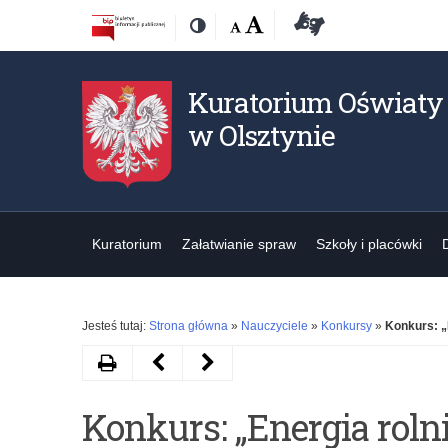
Przejdź
Przejdź
Dostępność
Rozmiar
Domyślna
Wielka
Deklaracja
Kontrast
do
do
czcionki:
dostępności
treśći
nawigacji
Kuratorium Oświaty
w Olsztynie
Kuratorium
Załatwianie spraw
Szkoły i placówki
Jesteś tutaj:
Strona główna
»
Nauczyciele
»
Konkursy
»
Konkurs: „
Drukuj
Następny
Poprzedni
artykuł
artykuł
Konkurs: „Energia roln
Ogólnopolski
CyberWizards