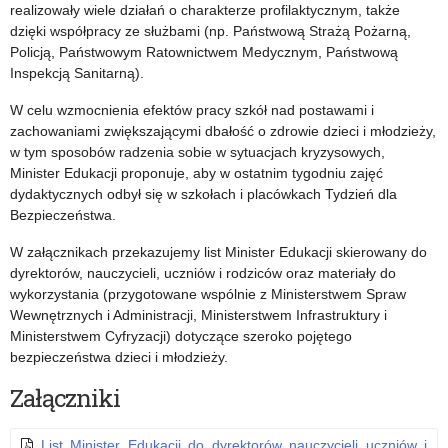
terapeutyczno-
programu
realizowały wiele działań o charakterze profilaktycznym, także
dzięki współpracy ze służbami (np. Państwową Strażą Pożarną,
edukacyjne,
„Cyfrowy
Policją, Państwowym Ratownictwem Medycznym, Państwową
zajęcia
uczeń”
Inspekcją Sanitarną).
opiekuńcze
i
W celu wzmocnienia efektów pracy szkół nad postawami i
zachowaniami zwiększającymi dbałość o zdrowie dzieci i młodzieży,
i
narzędzi
w tym sposobów radzenia sobie w sytuacjach kryzysowych,
Minister Edukacji proponuje, aby w ostatnim tygodniu zajęć
zajęcia
Google
dydaktycznych odbył się w szkołach i placówkach Tydzień dla
terapeutyczno-
for
Bezpieczeństwa.
edukacyjne
Education
W załącznikach przekazujemy list Minister Edukacji skierowany do
dyrektorów, nauczycieli, uczniów i rodziców oraz materiały do
wykorzystania (przygotowane wspólnie z Ministerstwem Spraw
Wewnętrznych i Administracji, Ministerstwem Infrastruktury i
Ministerstwem Cyfryzacji) dotyczące szeroko pojętego
bezpieczeństwa dzieci i młodzieży.
Załączniki
List Minister Edukacji do dyrektorów nauczycieli uczniów i