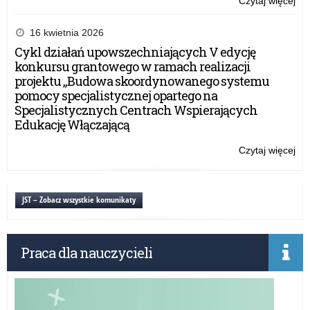
Czytaj więcej
o:
„Ty
dla
16 kwietnia 2026
Be
Cykl działań upowszechniających V edycję
w
konkursu grantowego w ramach realizacji
szk
projektu „Budowa skoordynowanego systemu
i
pomocy specjalistycznej opartego na
pl
Specjalistycznych Centrach Wspierających
Edukację Włączającą
Czytaj więcej
o:
„Ty
dla
Be
JST – Zobacz wszystkie komunikaty
w
szk
i
Praca dla nauczycieli
pl