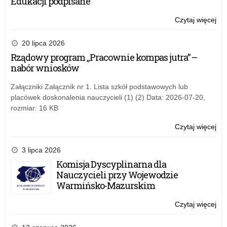
Edukacji podpisane
i
pl
Czytaj więcej
o:
„Ty
dla
20 lipca 2026
Be
Rządowy program „Pracownie kompas jutra” –
w
nabór wniosków
szk
i
Załączniki Załącznik nr 1. Lista szkół podstawowych lub
pl
placówek doskonalenia nauczycieli (1) (2) Data: 2026-07-20,
rozmiar: 16 KB
Czytaj więcej
o:
„Ty
dla
3 lipca 2026
Be
Komisja Dyscyplinarna dla
w
Nauczycieli przy Wojewodzie
szk
Warmińsko-Mazurskim
i
pl
Czytaj więcej
o:
„Ty
dla