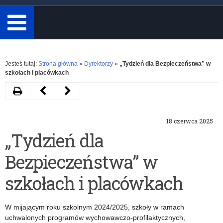
minimum
3
znaki.
Rozwiń
Jesteś tutaj:
Strona główna
»
Dyrektorzy
»
„Tydzień dla Bezpieczeństwa” w
szkołach i placówkach
Drukuj
Następny
Poprzedni
artykuł
artykuł
18 czerwca 2025
Zasiłek
Spotkanie
„Tydzień dla
losowy
online
Bezpieczeństwa” w
na
dla
cele
szkół
szkołach i placówkach
edukacyjne,
na
W mijającym roku szkolnym 2024/2025, szkoły w ramach
wyjazdy
temat
uchwalonych programów wychowawczo-profilaktycznych,