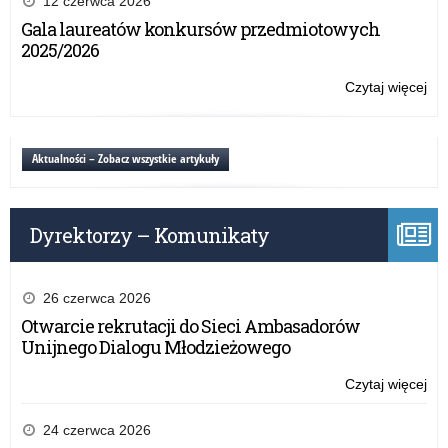
12 czerwca 2026
Be
Gala laureatów konkursów przedmiotowych
w
2025/2026
szk
i
Czytaj więcej
o:
pl
„Ty
dla
Be
Aktualności – Zobacz wszystkie artykuły
w
szk
i
Dyrektorzy – Komunikaty
pl
26 czerwca 2026
Otwarcie rekrutacji do Sieci Ambasadorów
Unijnego Dialogu Młodzieżowego
Czytaj więcej
o:
„Ty
dla
24 czerwca 2026
Be