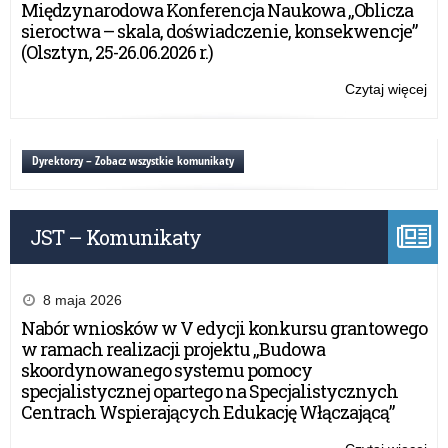
Międzynarodowa Konferencja Naukowa „Oblicza
w
sieroctwa – skala, doświadczenie, konsekwencje”
szk
(Olsztyn, 25-26.06.2026 r.)
i
pl
Czytaj więcej
o:
„Ty
dla
Be
Dyrektorzy – Zobacz wszystkie komunikaty
w
szk
i
JST – Komunikaty
pl
8 maja 2026
Nabór wniosków w V edycji konkursu grantowego
w ramach realizacji projektu „Budowa
skoordynowanego systemu pomocy
specjalistycznej opartego na Specjalistycznych
Centrach Wspierających Edukację Włączającą”