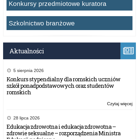
Konkursy przedmiotowe kuratora
Szkolnictwo branżowe
Aktualności
5 sierpnia 2026
Konkurs stypendialny dla romskich uczniów
szkół ponadpodstawowych oraz studentów
romskich
Czytaj więcej
o:
„Ty
dla
28 lipca 2026
Be
Edukacja zdrowotna i edukacja zdrowotna –
w
zdrowie seksualne – rozporządzenia Ministra
szk