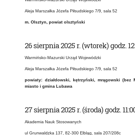
i
pomocy
Aleja Marszałka Józefa Piłsudskiego 7/9, sala 52
ponadpodstawowych
osobom
m. Olsztyn, powiat olsztyński
doznającym
przemocy
26 sierpnia 2025 r. (wtorek) godz. 
domowej
Warmińsko-Mazurski Urząd Wojewódzki
a
Aleja Marszałka Józefa Piłsudskiego 7/9, sala 52
także
osobom
powiaty: działdowski, kętrzyński, mrągowski (bez Mi
miasto i gmina Lubawa
stosującym
przemoc
27 sierpnia 2025 r. (środa) godz. 11
domową
na
Akademia Nauk Stosowanych
terenie
ul Grunwaldzka 137, 82-300 Elbląg, sala 207/208c