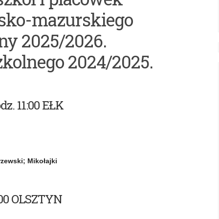
sko-mazurskiego
lny 2025/2026.
kolnego 2024/2025.
odz. 11:00 EŁK
rzewski; Mikołajki
 9:00 OLSZTYN