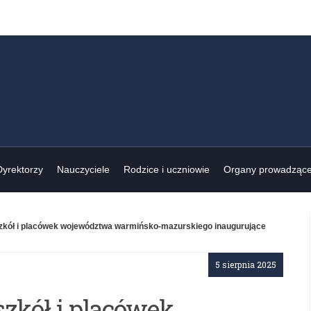
Dyrektorzy
Nauczyciele
Rodzice i uczniowie
Organy prowadząc
zkół i placówek województwa warmińsko-mazurskiego inaugurujące
5 sierpnia 2025
szkół i placówek