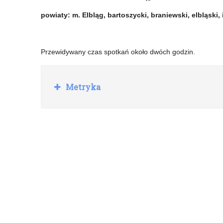
województwa
powiaty: m. Elbląg, bartoszycki, braniewski, elbląski,
warmińsko-
mazurskiego
Przewidywany czas spotkań około dwóch godzin.
R
Metryka
o
z
w
i
ń