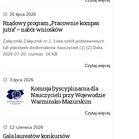
Czytaj więcej
o:
warmińsko-
Narady
mazurskiego
z
20 lipca 2026
inaugurujące
dyrektorami
Rządowy program „Pracownie kompas
rok
szkół
jutra” – nabór wniosków
szkolny
i
2025/2026.
placówek
Załączniki Załącznik nr 1. Lista szkół podstawowych
Podsumowani
województwa
lub placówek doskonalenia nauczycieli (1) (2) Data:
roku
warmińsko-
2026-07-20, rozmiar: 16 KB
szkolnego
mazurskiego
2024/2025.
inaugurujące
Czytaj więcej
o:
rok
Narady
szkolny
z
3 lipca 2026
2025/2026.
dyrektorami
Komisja Dyscyplinarna dla
Podsumowani
szkół
Nauczycieli przy Wojewodzie
roku
i
Warmińsko-Mazurskim
szkolnego
placówek
2024/2025.
województwa
Czytaj więcej
o:
warmińsko-
Narady
mazurskiego
z
12 czerwca 2026
inaugurujące
dyrektorami
Gala laureatów konkursów
rok