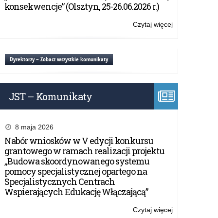
i
konsekwencje” (Olsztyn, 25-26.06.2026 r.)
placówek
województwa
Czytaj więcej
o:
warmińsko-
Narady
mazurskiego
z
inaugurujące
dyrektorami
Dyrektorzy – Zobacz wszystkie komunikaty
rok
szkół
szkolny
i
2025/2026.
placówek
Podsumowani
JST – Komunikaty
województwa
roku
warmińsko-
szkolnego
mazurskiego
2024/2025.
inaugurujące
8 maja 2026
rok
Nabór wniosków w V edycji konkursu
szkolny
grantowego w ramach realizacji projektu
2025/2026.
„Budowa skoordynowanego systemu
Podsumowani
pomocy specjalistycznej opartego na
roku
Specjalistycznych Centrach
szkolnego
Wspierających Edukację Włączającą”
2024/2025.
Czytaj więcej
o: