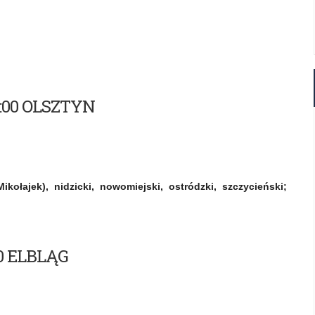
12:00 OLSZTYN
kołajek), nidzicki, nowomiejski, ostródzki, szczycieński;
:00 ELBLĄG