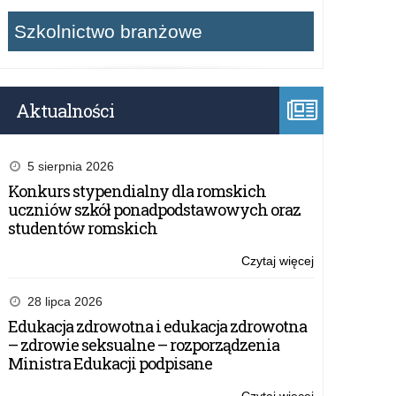
Szkolnictwo branżowe
Aktualności
5 sierpnia 2026
Konkurs stypendialny dla romskich
uczniów szkół ponadpodstawowych oraz
studentów romskich
Czytaj więcej
o:
Narady
z
28 lipca 2026
dyrektorami
Edukacja zdrowotna i edukacja zdrowotna
szkół
– zdrowie seksualne – rozporządzenia
i
Ministra Edukacji podpisane
placówek
województwa