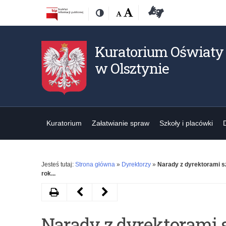
Przejdź
Przejdź
Dostępność
Rozmiar
Domyślna
Wielka
Deklaracja
Kontrast
do
do
czcionki:
dostępności
treśći
nawigacji
Kuratorium Oświaty
w Olsztynie
Kuratorium
Załatwianie spraw
Szkoły i placówki
Jesteś tutaj:
Strona główna
»
Dyrektorzy
»
Narady z dyrektorami s
rok...
Drukuj
Następny
Poprzedni
artykuł
artykuł
Narady z dyrektorami 