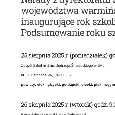
Badania
Bazy
województwa warmiń
diagnostyczne
danych
dotyczące
infrastruktury
inaugurujące rok szko
obecności
instytucji
Podsumowanie roku sz
i
rządowych
funkcjonowania
i
polskiego
samorządowych,
25 sierpnia 2025 r. (poniedziałek) g
tańca
a
Zespół Szkół nr 1 im. Jędrzeja Śniadeckiego w Ełku
narodowego
także
ul. 11 Listopada 24, 19-300 Ełk
–
podmiotów
powiaty: ełcki, giżycki, gołdapski, olecki, piski, węgo
poloneza
oraz
w
organizacji
26 sierpnia 2025 r. (wtorek) godz.
szkołach
pozarządowych
podstawowych
udzielających
Warmińsko-Mazurski Urząd Wojewódzki