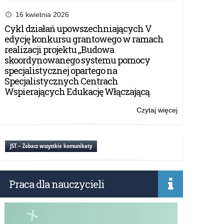
Narady
z
16 kwietnia 2026
dyrektorami
Cykl działań upowszechniających V
szkół
edycję konkursu grantowego w ramach
i
realizacji projektu „Budowa
placówek
skoordynowanego systemu pomocy
województwa
specjalistycznej opartego na
warmińsko-
Specjalistycznych Centrach
mazurskiego
Wspierających Edukację Włączającą
inaugurujące
rok
Czytaj więcej
o:
szkolny
Narady
2025/2026.
z
Podsumowani
dyrektorami
JST – Zobacz wszystkie komunikaty
roku
szkół
szkolnego
i
2024/2025.
placówek
Praca dla nauczycieli
województwa
warmińsko-
mazurskiego
inaugurujące