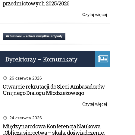
szkół
przedmiotowych 2025/2026
szkolny
i
2025/2026.
placówek
Czytaj więcej
o:
Podsumowani
województwa
Narady
roku
warmińsko-
z
szkolnego
mazurskiego
dyrektorami
Aktualności – Zobacz wszystkie artykuły
2024/2025.
inaugurujące
szkół
rok
i
szkolny
placówek
2025/2026.
Dyrektorzy – Komunikaty
województwa
Podsumowani
warmińsko-
roku
mazurskiego
szkolnego
inaugurujące
26 czerwca 2026
2024/2025.
rok
Otwarcie rekrutacji do Sieci Ambasadorów
szkolny
Unijnego Dialogu Młodzieżowego
2025/2026.
Podsumowani
Czytaj więcej
o:
roku
Narady
szkolnego
z
24 czerwca 2026
2024/2025.
dyrektorami
Międzynarodowa Konferencja Naukowa
szkół
„Oblicza sieroctwa – skala, doświadczenie,