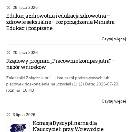
VI
edy
28 lipca 2026
ogó
Edukacja zdrowotna i edukacja zdrowotna –
ko
zdrowie seksualne – rozporządzenia Ministra
pla
Edukacji podpisane
dla
dzi
Czytaj więcej
o:
i
VI
mło
edy
20 lipca 2026
pn.
ogó
Rządowy program „Pracownie kompas jutra” –
„O
ko
nabór wniosków
na
pla
wsi
dla
Załączniki Załącznik nr 1. Lista szkół podstawowych lub
dzi
placówek doskonalenia nauczycieli (1) (2) Data: 2026-07-20,
i
rozmiar: 16 KB
mło
pn.
Czytaj więcej
o:
„O
VI
na
edy
3 lipca 2026
wsi
ogó
Komisja Dyscyplinarna dla
ko
Nauczycieli przy Wojewodzie