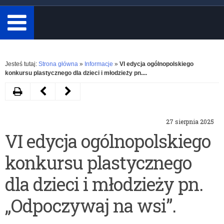
minimum
3
znaki.
Rozwiń
Jesteś tutaj:
Strona główna
»
Informacje
»
VI edycja ogólnopolskiego
konkursu plastycznego dla dzieci i młodzieży pn....
Drukuj
Następny
Poprzedni
artykuł
artykuł
27 sierpnia 2025
Program
Zaproszenie
VI edycja ogólnopolskiego
dla
do
konkursu plastycznego
szkół
udziału
wspierający
w
dla dzieci i młodzieży pn.
zdrowe
Olsztyńskim
„Odpoczywaj na wsi”.
odżywianie
Salonie