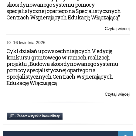
wsi
skoordynowanego systemu pomocy
specjalistycznej opartego na Specjalistycznych
Centrach Wspierających Edukację Włączającą”
Czytaj więcej
o:
VI
edy
16 kwietnia 2026
ogó
Cykl działań upowszechniających V edycję
ko
konkursu grantowego w ramach realizacji
pla
projektu „Budowa skoordynowanego systemu
dla
pomocy specjalistycznej opartego na
dzi
Specjalistycznych Centrach Wspierających
i
Edukację Włączającą
mło
pn.
Czytaj więcej
o:
„O
VI
na
edy
wsi
ogó
JST – Zobacz wszystkie komunikaty
ko
pla
dla