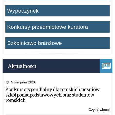
Wypoczynek
Konkursy przedmiotowe kuratora
Szkolnictwo branżowe
Aktualności
5 sierpnia 2026
Konkurs stypendialny dla romskich uczniów
szkół ponadpodstawowych oraz studentów
romskich
Czytaj więcej
o: