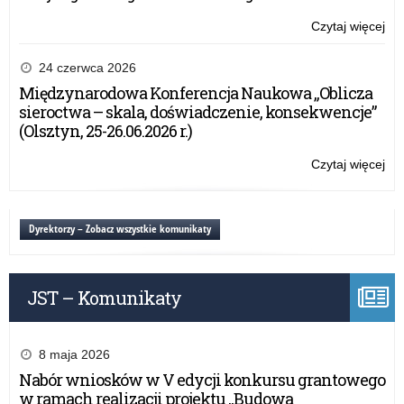
wsi
Czytaj więcej
o:
VI
edy
24 czerwca 2026
ogó
Międzynarodowa Konferencja Naukowa „Oblicza
ko
sieroctwa – skala, doświadczenie, konsekwencje”
pla
(Olsztyn, 25-26.06.2026 r.)
dla
dzi
Czytaj więcej
o:
i
VI
mło
edy
pn.
ogó
Dyrektorzy – Zobacz wszystkie komunikaty
„O
ko
na
pla
wsi
dla
JST – Komunikaty
dzi
i
mło
pn.
8 maja 2026
„O
Nabór wniosków w V edycji konkursu grantowego
na
w ramach realizacji projektu „Budowa