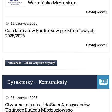
pla
Warmińsko-Mazurskim
dla
dzi
Czytaj więcej
o:
i
VI
mło
edy
12 czerwca 2026
pn.
ogó
Gala laureatów konkursów przedmiotowych
„O
ko
2025/2026
na
pla
wsi
dla
Czytaj więcej
o:
dzi
VI
i
edy
mło
ogó
Aktualności – Zobacz wszystkie artykuły
pn.
ko
„O
pla
na
dla
wsi
Dyrektorzy – Komunikaty
dzi
i
mło
pn.
26 czerwca 2026
„O
Otwarcie rekrutacji do Sieci Ambasadorów
na
Unijnego Dialogu Młodzieżowego