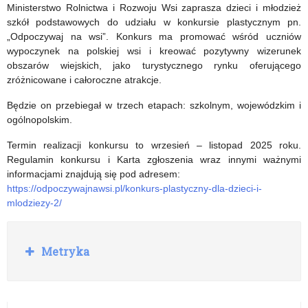
dzieci
Maturzystów
Ministerstwo Rolnictwa i Rozwoju Wsi zaprasza dzieci i młodzież
szkół podstawowych do udziału w konkursie plastycznym pn.
z
Perspektywy
„Odpoczywaj na wsi”. Konkurs ma promować wśród uczniów
klas
2025
wypoczynek na polskiej wsi i kreować pozytywny wizerunek
obszarów wiejskich, jako turystycznego rynku oferującego
IV
zróżnicowane i całoroczne atrakcje.
szkół
Będzie on przebiegał w trzech etapach: szkolnym, wojewódzkim i
ogólnopolskim.
podstawowych
Termin realizacji konkursu to wrzesień – listopad 2025 roku.
Regulamin konkursu i Karta zgłoszenia wraz innymi ważnymi
informacjami znajdują się pod adresem:
https://odpoczywajnawsi.pl/konkurs-plastyczny-dla-dzieci-i-
mlodziezy-2/
R
Metryka
o
z
w
i