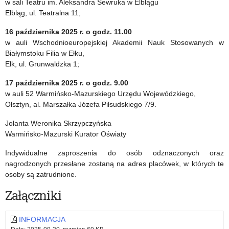
w sali Teatru im. Aleksandra Sewruka w Elblągu
ROKU
przyznanie
Elbląg, ul. Teatralna 11;
Z
w
16 października 2025 r. o godz. 11.00
OKAZJI
2025
w auli Wschodnioeuropejskiej Akademii Nauk Stosowanych w
Białymstoku Filia w Ełku,
DNIA
roku
Ełk, ul. Grunwaldzka 1;
EDUKACJI
nagrody
17 października 2025 r. o godz. 9.00
NARODOWEJ
Ministra
w auli 52 Warmińsko-Mazurskiego Urzędu Wojewódzkiego,
Olsztyn, al. Marszałka Józefa Piłsudskiego 7/9.
Edukacji
Jolanta Weronika Skrzypczyńska
oraz
Warmińsko-Mazurski Kurator Oświaty
nagrody
Indywidualne zaproszenia do osób odznaczonych oraz
Warmińsko-
nagrodzonych przesłane zostaną na adres placówek, w których te
osoby są zatrudnione.
Mazurskiego
Załączniki
Kuratora
Oświaty
INFORMACJA