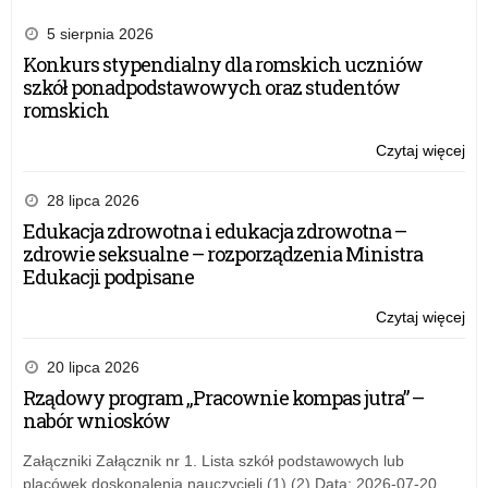
5 sierpnia 2026
Konkurs stypendialny dla romskich uczniów
szkół ponadpodstawowych oraz studentów
romskich
Czytaj więcej
o:
Uro
z
28 lipca 2026
oka
Edukacja zdrowotna i edukacja zdrowotna –
Dn
zdrowie seksualne – rozporządzenia Ministra
Edu
Edukacji podpisane
Na
Czytaj więcej
o:
Uro
z
20 lipca 2026
oka
Rządowy program „Pracownie kompas jutra” –
Dn
nabór wniosków
Edu
Na
Załączniki Załącznik nr 1. Lista szkół podstawowych lub
placówek doskonalenia nauczycieli (1) (2) Data: 2026-07-20,