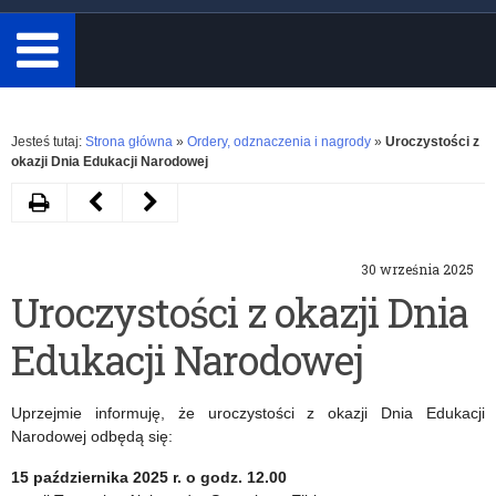
minimum
3
znaki.
Rozwiń
Jesteś tutaj:
Strona główna
»
Ordery, odznaczenia i nagrody
»
Uroczystości z
okazji Dnia Edukacji Narodowej
Drukuj
Następny
Poprzedni
artykuł
artykuł
30 września 2025
OSOBY
Informacja
Uroczystości z okazji Dnia
ODZNACZONE
w
Edukacji Narodowej
I
sprawie
NAGRODZONE
składania
Uprzejmie informuję, że uroczystości z okazji Dnia Edukacji
W
wniosków
Narodowej odbędą się:
2025
o
15 października 2025 r. o godz. 12.00