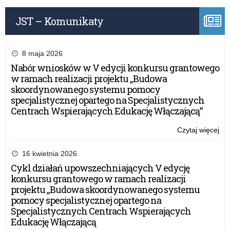
Na
JST – Komunikaty
8 maja 2026
Nabór wniosków w V edycji konkursu grantowego
w ramach realizacji projektu „Budowa
skoordynowanego systemu pomocy
specjalistycznej opartego na Specjalistycznych
Centrach Wspierających Edukację Włączającą”
Czytaj więcej
o:
Uro
z
16 kwietnia 2026
oka
Cykl działań upowszechniających V edycję
Dn
konkursu grantowego w ramach realizacji
Edu
projektu „Budowa skoordynowanego systemu
Na
pomocy specjalistycznej opartego na
Specjalistycznych Centrach Wspierających
Edukację Włączającą