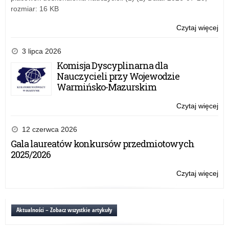
rozmiar: 16 KB
Czytaj więcej
o:
Uro
z
3 lipca 2026
oka
Komisja Dyscyplinarna dla
Dn
Nauczycieli przy Wojewodzie
Edu
Warmińsko-Mazurskim
Na
Czytaj więcej
o:
Uro
z
12 czerwca 2026
oka
Gala laureatów konkursów przedmiotowych
Dn
2025/2026
Edu
Na
Czytaj więcej
o:
Uro
z
oka
Aktualności – Zobacz wszystkie artykuły
Dn
Edu