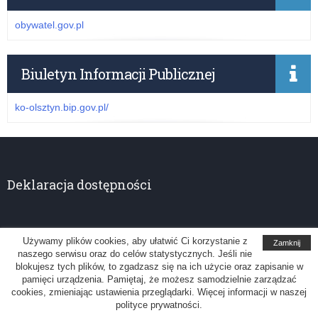
obywatel.gov.pl
Biuletyn Informacji Publicznej
ko-olsztyn.bip.gov.pl/
Deklaracja dostępności
Używamy plików cookies, aby ułatwić Ci korzystanie z
Zamknij
naszego serwisu oraz do celów statystycznych. Jeśli nie
Kuratorium Oświaty w Olsztynie
blokujesz tych plików, to zgadzasz się na ich użycie oraz zapisanie w
pamięci urządzenia. Pamiętaj, że możesz samodzielnie zarządzać
Uwagi, sugestie: administrator@ko.olsztyn.pl
cookies, zmieniając ustawienia przeglądarki. Więcej informacji w naszej
polityce prywatności.