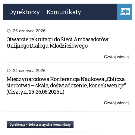
Na
Dyrektorzy – Komunikaty
26 czerwca 2026
Otwarcie rekrutacji do Sieci Ambasadorów
Unijnego Dialogu Młodzieżowego
Czytaj więcej
o:
Uro
z
24 czerwca 2026
oka
Międzynarodowa Konferencja Naukowa „Oblicza
Dn
sieroctwa – skala, doświadczenie, konsekwencje”
Edu
(Olsztyn, 25-26.06.2026 r.)
Na
Czytaj więcej
o:
Uro
z
oka
Dyrektorzy – Zobacz wszystkie komunikaty
Dn
Edu