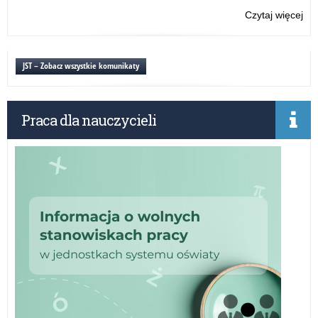
Czytaj więcej
o:
Uro
z
oka
JST – Zobacz wszystkie komunikaty
Dn
Edu
Na
Praca dla nauczycieli